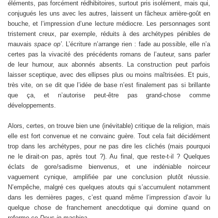
éléments, pas forcément rédhibitoires, surtout pris isolément, mais qui,
conjugués les uns avec les autres, laissent un fâcheux arrière-goût en
bouche, et l’impression d’une lecture médiocre. Les personnages sont
tristement creux, par exemple, réduits à des archétypes pénibles de
mauvais
space op’
. L’écriture n’arrange rien : fade au possible, elle n’a
certes pas la vivacité des précédents romans de l’auteur, sans parler
de leur humour, aux abonnés absents. La construction peut parfois
laisser sceptique, avec des ellipses plus ou moins maîtrisées. Et puis,
très vite, on se dit que l’idée de base n’est finalement pas si brillante
que ça, et n’autorise peut-être pas grand-chose comme
développements.
Alors, certes, on trouve bien une (inévitable) critique de la religion, mais
elle est fort convenue et ne convainc guère. Tout cela fait décidément
trop dans les archétypes, pour ne pas dire les clichés (mais pourquoi
ne le dirait-on pas, après tout ?). Au final, que reste-t-il ? Quelques
éclats de gore/sadisme bienvenus, et une indéniable noirceur
vaguement cynique, amplifiée par une conclusion plutôt réussie.
N’empêche, malgré ces quelques atouts qui s’accumulent notamment
dans les dernières pages, c’est quand même l’impression d’avoir lu
quelque chose de franchement anecdotique qui domine quand on
referme ce
Deus in machina
.