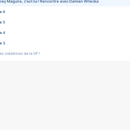
bey Maguire, c'est lui ! Rencontre avec Damien Witecka
e 6
e 5
e 4
e 3
s créatrices de la VF !
e 2
e 1
e Mektoub My Love arrive enfin ! Rencontre avec Shaïn Boumedine et Sal
i : après Toni en famille
elle réalise le bouleversant Dites lui que je l'aime
ais ! Rencontre autour de Vie privée de Rebecca Zlotowski
 de Marguerite, Grave... Rencontre avec Ella Rumpf