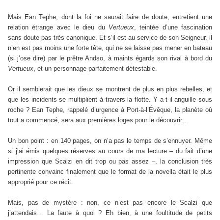
Mais Ean Tephe, dont la foi ne saurait faire de doute, entretient une
relation étrange avec le dieu du
Vertueux
, teintée d’une fascination
sans doute pas très canonique. Et s’il est au service de son Seigneur, il
n’en est pas moins une forte tête, qui ne se laisse pas mener en bateau
(si j’ose dire) par le prêtre Andso, à maints égards son rival à bord du
Vertueux
, et un personnage parfaitement détestable.
Or il semblerait que les dieux se montrent de plus en plus rebelles, et
que les incidents se multiplient à travers la flotte. Y a-t-il anguille sous
roche ? Ean Tephe, rappelé d’urgence à Port-à-l’Évêque, la planète où
tout a commencé, sera aux premières loges pour le découvrir…
Un bon point : en 140 pages, on n’a pas le temps de s’ennuyer. Même
si j’ai émis quelques réserves au cours de ma lecture – du fait d’une
impression que Scalzi en dit trop ou pas assez –, la conclusion très
pertinente convainc finalement que le format de la novella était le plus
approprié pour ce récit.
Mais, pas de mystère : non, ce n’est pas encore le Scalzi que
j’attendais… La faute à quoi ? Eh bien, à une foultitude de petits