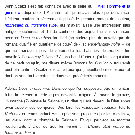
John Scalzi s’est fait connaître avec la série du
« Vieil Homme et la
guerre »
, déjà chez L’Atalante, et qui m’avait plus que convaincu.
L’éditeur nantais a récemment publié le premier roman de l’auteur,
Imprésario du troisième type
, qui m’avait laissé une impression plus
mitigée (euphémisme). Et de continuer dès aujourd’hui sur sa lancée
avec ce
Deus in machina
fort bref (on parlera plus de novella que de
roman), qualifié en quatrième de couv’ de « science-fantasy
noire
», ce
qui ne manquera pas de surprendre les habitués de Scalzi. Une
novella ? De
fantasy
? Noire ? Allons bon ! Curieux, j’ai fait l’acquisition
de ce petit bouquin, me disant même (soyons fous) qu’on y trouverait
peut-être enfin le Scalzi plus ambitieux que j’appelle de mes vœux, et
dont on sent tout le potentiel dans ses précédents romans.
Adonc,
Deus in machina
. Dans ce que l’on supposera être un lointain
futur, la science a cédé le pas devant la religion. À travers la galaxie,
l’humanité (?) vénère le Seigneur, un dieu qui est devenu le Dieu après
avoir asservi ses compères. Dès lors, les vaisseaux spatiaux, tels le
Vertueux
du commandant Ean Tephe sont propulsés par les « avilis »,
les dieux dont a triomphé le Seigneur. Et qui peuvent se montrer
récalcitrants… D’où ce très fort
incipit
: «
L’heure était venue de
fouetter le dieu.
»