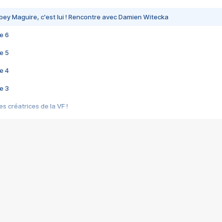
bey Maguire, c'est lui ! Rencontre avec Damien Witecka
e 6
e 5
e 4
e 3
s créatrices de la VF !
e 2
e 1
e Mektoub My Love arrive enfin ! Rencontre avec Shaïn Boumedine et Sal
i : après Toni en famille
elle réalise le bouleversant Dites lui que je l'aime
ais ! Rencontre autour de Vie privée de Rebecca Zlotowski