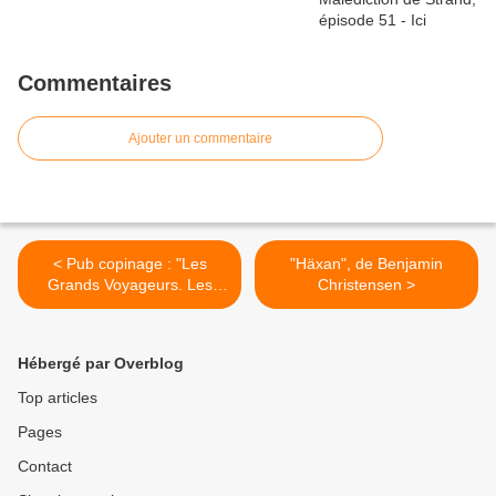
Commentaires
Ajouter un commentaire
< Pub copinage : "Les
"Häxan", de Benjamin
Grands Voyageurs. Les
Christensen >
plus grands textes de
Marco Polo et Christophe
Colomb à Théodore
Hébergé par Overblog
Monod"
Top articles
Pages
Contact