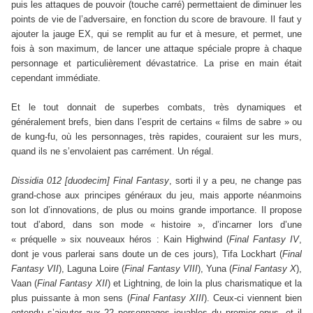
puis les attaques de pouvoir (touche carré) permettaient de diminuer les
points de vie de l’adversaire, en fonction du score de bravoure. Il faut y
ajouter la jauge EX, qui se remplit au fur et à mesure, et permet, une
fois à son maximum, de lancer une attaque spéciale propre à chaque
personnage et particulièrement dévastatrice. La prise en main était
cependant immédiate.
Et le tout donnait de superbes combats, très dynamiques et
généralement brefs, bien dans l’esprit de certains « films de sabre » ou
de kung-fu, où les personnages, très rapides, couraient sur les murs,
quand ils ne s’envolaient pas carrément. Un régal.
Dissidia 012 [duodecim] Final Fantasy
, sorti il y a peu, ne change pas
grand-chose aux principes généraux du jeu, mais apporte néanmoins
son lot d’innovations, de plus ou moins grande importance. Il propose
tout d’abord, dans son mode « histoire », d’incarner lors d’une
« préquelle » six nouveaux héros : Kain Highwind (
Final Fantasy IV
,
dont je vous parlerai sans doute un de ces jours), Tifa Lockhart (
Final
Fantasy VII
), Laguna Loire (
Final Fantasy VIII
), Yuna (
Final Fantasy X
),
Vaan (
Final Fantasy XII
) et Lightning, de loin la plus charismatique et la
plus puissante à mon sens (
Final Fantasy XIII
). Ceux-ci viennent bien
entendu s’ajouter aux 22 personnages jouables du premier opus, et il