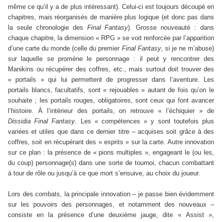
même ce qu’il y a de plus intéressant). Celui-ci est toujours découpé en
chapitres, mais réorganisés de manière plus logique (et donc pas dans
la seule chronologie des
Final Fantasy
). Grosse nouveauté : dans
chaque chapitre, la dimension « RPG » se voit renforcée par l’apparition
d’une carte du monde (celle du premier
Final Fantasy
, si je ne m’abuse)
sur laquelle se promène le personnage : il peut y rencontrer des
Manikins ou récupérer des coffres, etc., mais surtout doit trouver des
« portails » qui lui permettent de progresser dans l’aventure. Les
portails blancs, facultatifs, sont « rejouables » autant de fois qu’on le
souhaite ; les portails rouges, obligatoires, sont ceux qui font avancer
l’histoire. À l’intérieur des portails, on retrouve « l’échiquier » de
Dissidia Final Fantasy
. Les « compétences » y sont toutefois plus
variées et utiles que dans ce dernier titre – acquises soit grâce à des
coffres, soit en récupérant des « esprits » sur la carte. Autre innovation
sur ce plan : la présence de « pions multiples », engageant le (ou les,
du coup) personnage(s) dans une sorte de tournoi, chacun combattant
à tour de rôle ou jusqu’à ce que mort s’ensuive, au choix du joueur.
Lors des combats, la principale innovation – je passe bien évidemment
sur les pouvoirs des personnages, et notamment des nouveaux –
consiste en la présence d’une deuxième jauge, dite « Assist »,