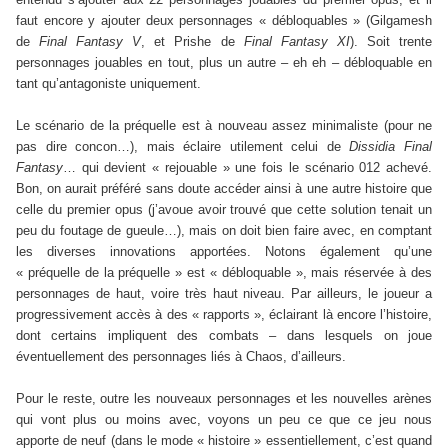
faut encore y ajouter deux personnages « débloquables » (Gilgamesh
de
Final Fantasy V
, et Prishe de
Final Fantasy XI
). Soit trente
personnages jouables en tout, plus un autre – eh eh – débloquable en
tant qu’antagoniste uniquement.
Le scénario de la préquelle est à nouveau assez minimaliste (pour ne
pas dire concon…), mais éclaire utilement celui de
Dissidia Final
Fantasy
… qui devient « rejouable » une fois le scénario 012 achevé.
Bon, on aurait préféré sans doute accéder ainsi à une autre histoire que
celle du premier opus (j’avoue avoir trouvé que cette solution tenait un
peu du foutage de gueule…), mais on doit bien faire avec, en comptant
les diverses innovations apportées. Notons également qu’une
« préquelle de la préquelle » est « débloquable », mais réservée à des
personnages de haut, voire très haut niveau. Par ailleurs, le joueur a
progressivement accès à des « rapports », éclairant là encore l’histoire,
dont certains impliquent des combats – dans lesquels on joue
éventuellement des personnages liés à Chaos, d’ailleurs.
Pour le reste, outre les nouveaux personnages et les nouvelles arènes
qui vont plus ou moins avec, voyons un peu ce que ce jeu nous
apporte de neuf (dans le mode « histoire » essentiellement, c’est quand