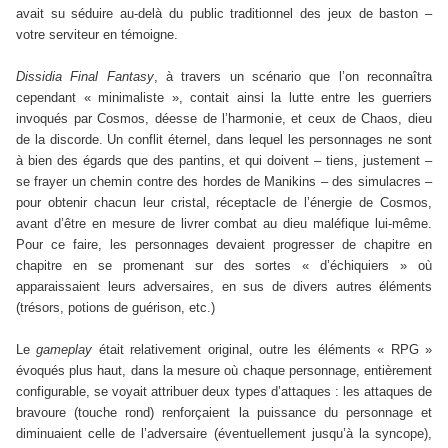
avait su séduire au-delà du public traditionnel des jeux de baston –
votre serviteur en témoigne.
Dissidia Final Fantasy
, à travers un scénario que l’on reconnaîtra
cependant « minimaliste », contait ainsi la lutte entre les guerriers
invoqués par Cosmos, déesse de l’harmonie, et ceux de Chaos, dieu
de la discorde. Un conflit éternel, dans lequel les personnages ne sont
à bien des égards que des pantins, et qui doivent – tiens, justement –
se frayer un chemin contre des hordes de Manikins – des simulacres –
pour obtenir chacun leur cristal, réceptacle de l’énergie de Cosmos,
avant d’être en mesure de livrer combat au dieu maléfique lui-même.
Pour ce faire, les personnages devaient progresser de chapitre en
chapitre en se promenant sur des sortes « d’échiquiers » où
apparaissaient leurs adversaires, en sus de divers autres éléments
(trésors, potions de guérison, etc.)
Le
gameplay
était relativement original, outre les éléments « RPG »
évoqués plus haut, dans la mesure où chaque personnage, entièrement
configurable, se voyait attribuer deux types d’attaques : les attaques de
bravoure (touche rond) renforçaient la puissance du personnage et
diminuaient celle de l’adversaire (éventuellement jusqu’à la syncope),