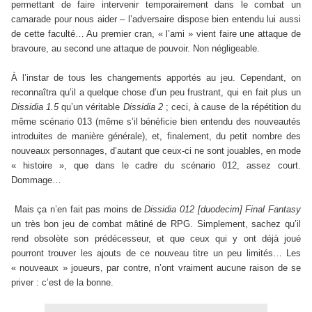
permettant de faire intervenir temporairement dans le combat un
camarade pour nous aider – l’adversaire dispose bien entendu lui aussi
de cette faculté… Au premier cran, « l’ami » vient faire une attaque de
bravoure, au second une attaque de pouvoir. Non négligeable.
À l’instar de tous les changements apportés au jeu. Cependant, on
reconnaîtra qu’il a quelque chose d’un peu frustrant, qui en fait plus un
Dissidia 1.5
qu’un véritable
Dissidia 2
; ceci, à cause de la répétition du
même scénario 013 (même s’il bénéficie bien entendu des nouveautés
introduites de manière générale), et, finalement, du petit nombre des
nouveaux personnages, d’autant que ceux-ci ne sont jouables, en mode
« histoire », que dans le cadre du scénario 012, assez court.
Dommage…
Mais ça n’en fait pas moins de
Dissidia 012 [duodecim] Final Fantasy
un très bon jeu de combat mâtiné de RPG. Simplement, sachez qu’il
rend obsolète son prédécesseur, et que ceux qui y ont déjà joué
pourront trouver les ajouts de ce nouveau titre un peu limités… Les
« nouveaux » joueurs, par contre, n’ont vraiment aucune raison de se
priver : c’est de la bonne.