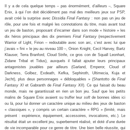
Il y a de cela quelque temps – pas énormément, d’ailleurs –, Square
Enix, à qui l’on doit décidément pas mal des meilleurs jeux sur PSP,
avait créé la surprise avec
Dissidia Final Fantasy
: non pas un jeu de
rôle, pour une fois et malgré les connotations du titre, mais avant tout
un jeu de baston, proposant d’incarner dans son mode « histoire » les
dix héros principaux des dix premiers
Final Fantasy
(respectivement
Warrior of Light, Firion – redoutable avec son arc, c’est avec lui que
j’avais « fini » le jeu au niveau 100 –, Onion Knight, Cecil Harvey, Bartz
Klauser, Terra Branford, Cloud Strife, ce gros con de Squall Leonhart,
Zidane Tribal et Tidus), auxquels il fallait ajouter leurs principaux
antagonistes jouables par ailleurs (Garland, Emperor, Cloud of
Darkness, Golbez, Exdeath, Kefka, Sephiroth, Ultimecia, Kuja et
Jecht), plus deux personnages « débloquables » (Shantotto de
Final
Fantasy XI
et Gabranth de
Final Fantasy XII
). Ce qui faisait du beau
monde, mais ne garantissait en rien un bon jeu. Sauf que les petits
malins de Square Enix avaient su truffer leur
soft
de bonnes idées ici
ou là, pour lui donner un caractère unique au milieu des jeux de baston
« classiques », y compris un certain caractère « RPG » (limité, mais
présent : expérience, équipement, accessoires, invocations, etc.). Le
résultat était un excellent jeu, superbement réalisé, et doté d’une durée
de vie incomparable pour ce genre de titre. Une bien belle réussite, qui