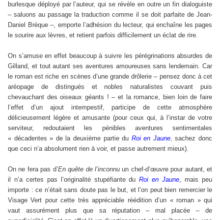
burlesque déployé par l’auteur, qui se révèle en outre un fin dialoguiste
– saluons au passage la traduction comme il se doit parfaite de Jean-
Daniel Brèque –, emporte l’adhésion du lecteur, qui enchaîne les pages
le sourire aux lèvres, et retient parfois difficilement un éclat de rire.
On s’amuse en effet beaucoup à suivre les pérégrinations absurdes de
Gilland, et tout autant ses aventures amoureuses sans lendemain. Car
le roman est riche en scènes d’une grande drôlerie – pensez donc à cet
aréopage de distingués et nobles naturalistes couvant puis
chevauchant des oiseaux géants ! – et la romance, bien loin de faire
l’effet d’un ajout intempestif, participe de cette atmosphère
délicieusement légère et amusante (pour ceux qui, à l’instar de votre
serviteur, redoutaient les pénibles aventures sentimentales
« décadentes » de la deuxième partie du
Roi en Jaune
, sachez donc
que ceci n’a absolument rien à voir, et passe autrement mieux).
On ne fera pas d’
En quête de l’inconnu
un chef-d’œuvre pour autant, et
il n’a certes pas l’originalité stupéfiante du
Roi en Jaune
, mais peu
importe : ce n’était sans doute pas le but, et l’on peut bien remercier le
Visage Vert pour cette très appréciable réédition d’un « roman » qui
vaut assurément plus que sa réputation – mal placée – de