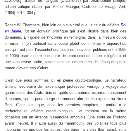
Unknown
], traduit de l’anglais (États-Unis) par Jean-Daniel Brèque,
édition critique établie par Michel Meurger, Cadillon, Le Visage Vert,
[1904] 2012, 304 p.
Robert W. Chambers, bien loin de n’avoir été que l’auteur du célèbre
Roi
en Jaune
, fut un écrivain prolifique qui s’est illustré dans bien des
domaines.
En quête de l’inconnu
en témoigne, dans la mesure où ce
« roman » (on parlerait sans doute plutôt de «
fix-up
» aujourd’hui,
puisqu’il est pour l’essentiel composé de nouvelles publiées entre 1896
et 1904) oscille entre une sorte de proto-science-fiction « légère » et
une vigoureuse satire, visant tant les naturalistes de l’époque que le
roman d’aventures d’alors.
C’est que nous sommes ici en pleine crypto-zoologie. Le narrateur,
Gilland, secrétaire de l’excentrique professeur Farrago, y voyage aux
quatre coins des États-Unis en quête de créatures bizarres, censément
disparues, qu’il a pour charge de ramener afin de les exposer au Bronx
Park. C’est ainsi que, dans les premiers chapitres, il partira à la
recherche du célèbre grand pingouin… et tombera par la même
occasion sur un étrange humanoïde amphibie (une sorte de Profond
avant l’heure). Il y aura aussi du mammouth, des volatiles tous plus
incongrus les uns que les autres, des êtres invisibles (ben tiens), et, à