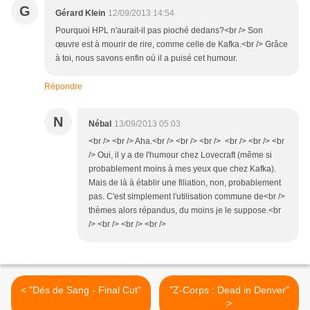
G
Gérard Klein
12/09/2013 14:54
Pourquoi HPL n'aurait-il pas pioché dedans?<br /> Son
œuvre est à mourir de rire, comme celle de Kafka.<br /> Grâce
à toi, nous savons enfin où il a puisé cet humour.
Répondre
N
Nébal
13/09/2013 05:03
<br /> <br /> Aha.<br /> <br /> <br /> <br /> <br /> <br
/> Oui, il y a de l'humour chez Lovecraft (même si
probablement moins à mes yeux que chez Kafka).
Mais de là à établir une filiation, non, probablement
pas. C'est simplement l'utilisation commune de<br />
thèmes alors répandus, du moins je le suppose.<br
/> <br /> <br /> <br />
< "Dés de Sang - Final Cut"
"Z-Corps : Dead in Denver"
>