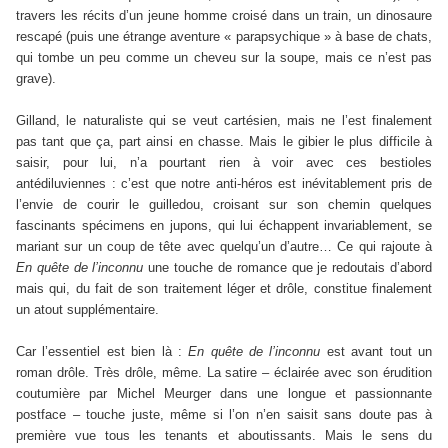
travers les récits d’un jeune homme croisé dans un train, un dinosaure
rescapé (puis une étrange aventure « parapsychique » à base de chats,
qui tombe un peu comme un cheveu sur la soupe, mais ce n’est pas
grave).
Gilland, le naturaliste qui se veut cartésien, mais ne l’est finalement
pas tant que ça, part ainsi en chasse. Mais le gibier le plus difficile à
saisir, pour lui, n’a pourtant rien à voir avec ces bestioles
antédiluviennes : c’est que notre anti-héros est inévitablement pris de
l’envie de courir le guilledou, croisant sur son chemin quelques
fascinants spécimens en jupons, qui lui échappent invariablement, se
mariant sur un coup de tête avec quelqu’un d’autre… Ce qui rajoute à
En quête de l’inconnu
une touche de romance que je redoutais d’abord
mais qui, du fait de son traitement léger et drôle, constitue finalement
un atout supplémentaire.
Car l’essentiel est bien là :
En quête de l’inconnu
est avant tout un
roman drôle. Très drôle, même. La satire – éclairée avec son érudition
coutumière par Michel Meurger dans une longue et passionnante
postface – touche juste, même si l’on n’en saisit sans doute pas à
première vue tous les tenants et aboutissants. Mais le sens du