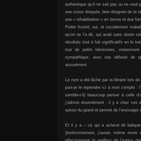
authentique qu’il ne sait pas ou ne veut
une vision étriquée, bien éloignée de la 
une « réhabilitation » en bonne et due fo
Poète frustré, oui, et socialement malad
qu’on ne l’a dit, qui avait sans doute s
résultats tout à fait significatifs en le 
tour de petits héroïsmes, notamment 
sympathique, avec ses défauts de 
assurément.
Le nom a été lâché par la libraire lors de
puis-je le reprendre ici à mon compte : 
semble-t-il) beaucoup penser à celle d’u
j’admire énormément ; il y a chez ces de
autour du grand et permet de l’envisager 
Et il y a – ce qui a achevé de balayer
(instinctivement, j’aurais même envie
effectivement le meilleur de l’auteur d