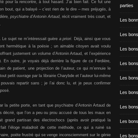
té pour la rencontre, à tout hasard. J’ai bien fait. Ce fut une
parties
n bout, qui a balayé – c’est rien de le dire – mes préjugés, à
dière, psychiatre d’Antonin Artaud
, récit vraiment très court, et
Les bon
.
Les bons
. Le sujet ne m’intéressait guère
a priori
. Déjà, ainsi que vous
vent hermétique à la poésie ; un aimable citoyen avait voulu
Les bons
ffrant justement un volume d’Antonin Artaud, et l’expérience
). En outre, je voyais déjà derrière la figure de ce Ferdière,
Les bons
ain de patient, une projection de l’auteur, ce qui m’ennuie le
out petit ouvrage par la librairie Charybde et l’auteur lui-même
Les bons
ouvais repartir sans ; je l’ai donc lu, et je peux confirmer
pposé.
Les bon
par la petite porte, en tant que psychiatre d’Antonin Artaud de
Les bon
s décrié, que l’on a peu ou prou accusé de tous les maux en
ait grand partisan des électrochocs (après avoir pratiqué la
Les bons
fait l’éloge maladroit de cette méthode, ce qui a ruiné sa
onnaire, poète frustré qui se venge inconsciemment sur le génie
Les bon