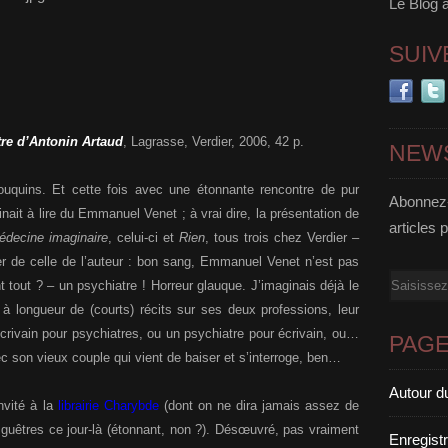
Le Blog 
SUIV
tre d’Antonin Artaud
, Lagrasse, Verdier, 2006, 42 p.
NEW
bouquins. Et cette fois avec une étonnante rencontre de pur
Abonnez-
inait à lire du Emmanuel Venet ; à vrai dire, la présentation de
articles 
édecine imaginaire
, celui-ci et
Rien
, tous trois chez Verdier –
r de celle de l’auteur : bon sang, Emmanuel Venet n’est pas
Email
t tout ? – un psychiatre ! Horreur glauque. J’imaginais déjà le
à longueur de (courts) récits sur ses deux professions, leur
 écrivain pour psychiatres, ou un psychiatre pour écrivain, ou…
PAG
ec son vieux couple qui vient de baiser et s’interroge, ben…
Autour d
nvité à la
librairie Charybde
(dont on ne dira jamais assez de
s guêtres ce jour-là (étonnant, non ?). Désœuvré, pas vraiment
Enregist