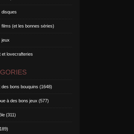
 disques
films (et les bonnes séries)
 jeux
 et lovecrafteries
ÉGORIES
it des bons bouquins (1648)
oue à des bons jeux (577)
ôle (311)
189)