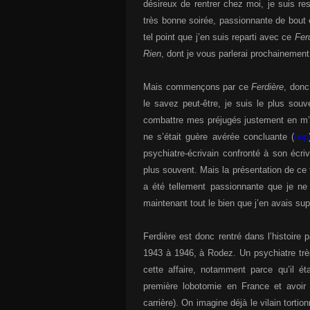
désireux de rentrer chez moi, je suis res
très bonne soirée, passionnante de bout e
tel point que j’en suis reparti avec ce
Fer
Rien
, dont je vous parlerai prochainement
Mais commençons par ce
Ferdière
, donc
le savez peut-être, je suis le plus sou
combattre mes préjugés justement en m’o
ne s’était guère avérée concluante (
hop
psychiatre-écrivain confronté à son écriv
plus souvent. Mais la présentation de ce t
a été tellement passionnante que je ne p
maintenant tout le bien que j’en avais su
Ferdière est donc rentré dans l’histoire 
1943 à 1946, à Rodez. Un psychiatre trè
cette affaire, notamment parce qu’il ét
première lobotomie en France et avoir 
carrière). On imagine déjà le vilain torti