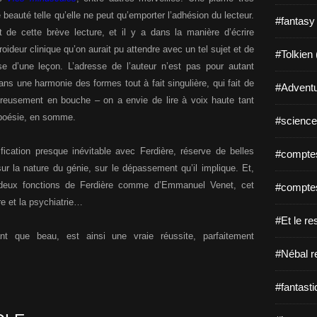
beauté telle qu’elle ne peut qu’emporter l’adhésion du lecteur.
#fantasy
rêt de cette brève lecture, et il y a dans la manière d’écrire
ideur clinique qu’on aurait pu attendre avec un tel sujet et de
#Tolkien 
se d’une leçon. L’adresse de l’auteur n’est pas pour autant
ns une harmonie des formes tout à fait singulière, qui fait de
#Adventu
ureusement en bouche – on a envie de lire à voix haute tant
e poésie, en somme.
#science-
ntification presque inévitable avec Ferdière, réserve de belles
#comptes
sur la nature du génie, sur le dépassement qu’il implique. Et,
es deux fonctions de Ferdière comme d’Emmanuel Venet, cet
#comptes
ure et la psychiatrie…
#Et le re
nt que beau, est ainsi une vraie réussite, parfaitement
#Nébal r
#fantasti