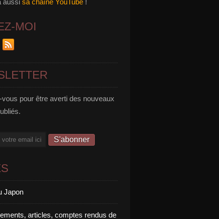
a aussi
sa chaîne YouTube
!
EZ-MOI
SLETTER
vous pour être averti des nouveaux
publiés.
ES
u Japon
rements, articles, comptes rendus de