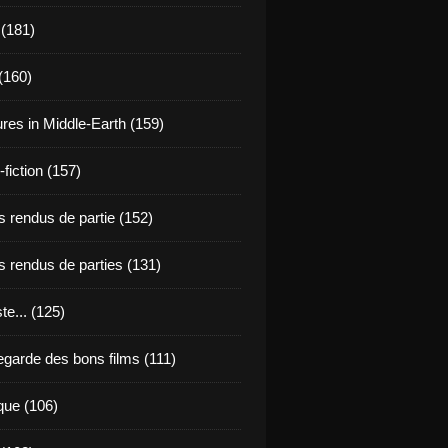
 (181)
(160)
res in Middle-Earth (159)
fiction (157)
 rendus de partie (152)
 rendus de parties (131)
ste... (125)
egarde des bons films (111)
que (106)