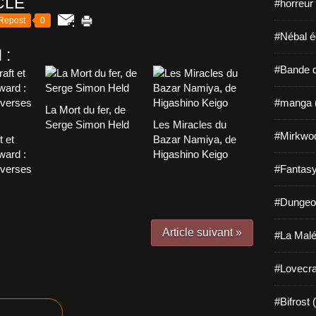
CLE
#horreur
Repost
0
#Nébal é
 :
#Bande d
#manga 
La Mort du fer, de
Serge Simon Held
Les Miracles du
#Mirkwo
t et
Bazar Namiya, de
ward :
Higashino Keigo
overses
#Fantasy
#Dungeo
Article suivant »
#La Malé
#Lovecra
#Bifrost 