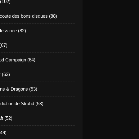
 (102)
coute des bons disques (88)
essinée (82)
(67)
od Campaign (64)
 (63)
ns & Dragons (53)
diction de Strahd (53)
ft (52)
(49)