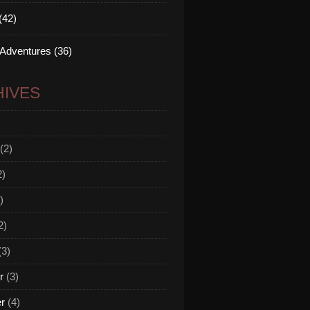
(42)
 Adventures (36)
IVES
(2)
2)
)
2)
(3)
r
(3)
er
(4)