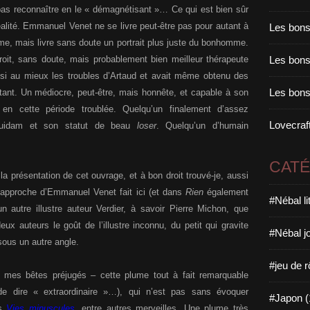
 pas reconnaître en le « démagnétisant »… Ce qui est bien sûr
réalité. Emmanuel Venet ne se livre peut-être pas pour autant à
Les bons
rme, mais livre sans doute un portrait plus juste du bonhomme.
roit, sans doute, mais probablement bien meilleur thérapeute
Les bons 
aisi au mieux les troubles d’Artaud et avait même obtenu des
Les bons
traitant. Un médiocre, peut-être, mais honnête, et capable à son
en cette période troublée. Quelqu’un finalement d’assez
Lovecraft
quidam et son statut de beau
loser
. Quelqu’un d’humain
CAT
 la présentation de cet ouvrage, et à bon droit trouvé-je, aussi
l’approche d’Emmanuel Venet fait ici (et dans
Rien
également
#Nébal l
n autre illustre auteur Verdier, à savoir Pierre Michon, que
ux auteurs le goût de l’illustre inconnu, du petit qui gravite
#Nébal j
sous un autre angle.
#jeu de r
 mes bêtes préjugés – cette plume tout à fait remarquable
 de dire « extraordinaire »…), qui n’est pas sans évoquer
#Japon (
es
Vies minuscules
, entre autres merveilles. Une plume très