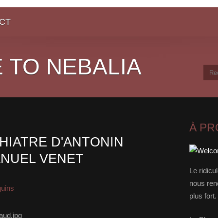
CT
 TO NEBALIA
À P
HIATRE D'ANTONIN
ANUEL VENET
Le ridicu
nous rend
quins
plus for