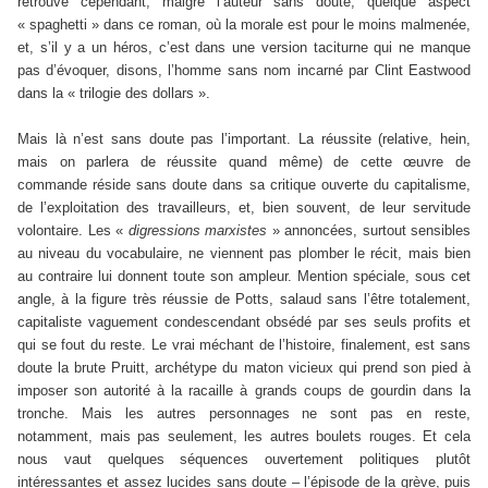
retrouve cependant, malgré l’auteur sans doute, quelque aspect
« spaghetti » dans ce roman, où la morale est pour le moins malmenée,
et, s’il y a un héros, c’est dans une version taciturne qui ne manque
pas d’évoquer, disons, l’homme sans nom incarné par Clint Eastwood
dans la « trilogie des dollars ».
Mais là n’est sans doute pas l’important. La réussite (relative, hein,
mais on parlera de réussite quand même) de cette œuvre de
commande réside sans doute dans sa critique ouverte du capitalisme,
de l’exploitation des travailleurs, et, bien souvent, de leur servitude
volontaire. Les «
digressions marxistes
» annoncées, surtout sensibles
au niveau du vocabulaire, ne viennent pas plomber le récit, mais bien
au contraire lui donnent toute son ampleur. Mention spéciale, sous cet
angle, à la figure très réussie de Potts, salaud sans l’être totalement,
capitaliste vaguement condescendant obsédé par ses seuls profits et
qui se fout du reste. Le vrai méchant de l’histoire, finalement, est sans
doute la brute Pruitt, archétype du maton vicieux qui prend son pied à
imposer son autorité à la racaille à grands coups de gourdin dans la
tronche. Mais les autres personnages ne sont pas en reste,
notamment, mais pas seulement, les autres boulets rouges. Et cela
nous vaut quelques séquences ouvertement politiques plutôt
intéressantes et assez lucides sans doute – l’épisode de la grève, puis