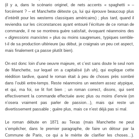
(il y a, dans le scénario originel, de nets accents « spaghetti » –
forcément ? – et Manchette déteste ça, lui qui éprouve beaucoup plus
d’intérêt pour les westerns classiques américains) ; plus tard, quand il
reviendra sur les circonstances ayant entouré l’écriture de ce roman de
commande, il ne se montrera guère satisfait, évoquant néanmoins des
«
digressions marxistes
» plus ou moins saugrenues, typiques semble-
t-il de sa production ultérieure (au début, je craignais un peu cet aspect,
mais finalement ça passe plutôt bien).
On est donc loin d’une oeuvre majeure, et c’est sans doute le seul nom
de Manchette, sur lequel on a capitalisé (uh uh), qui explique cette
réédition tardive, quand le roman était à peu de choses près sombré
dans l’oubli entre-temps. Reste néanmoins un western assez atypique,
et qui, ma foi, se lit fort bien ; un roman correct, disons, qui sent
effectivement la commande effectuée avec plus ou moins d’envie (on
n’osera vraiment pas parler de passion...), mais qui reste un
divertissement passable ; guère plus, mais ce n’est déjà pas si mal.
Le roman débute en 1871 au Texas (mais Manchette ne peut
s’empêcher, dans le premier paragraphe, de faire un détour par la
Commune de Paris, ce qui a le mérite de clarifier les choses...).