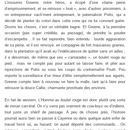
L’insoumis Greene, notre héros, a écopé d’une vilaine peine
d’emprisonnement, et se retrouve « loué », avec d’autres prisonniers, à
un entrepreneur vach’ment entreprenant, le paternaliste Potts, qui a
décidé de planter du coton dans cette zone qui ne lui convient guère.
Disons les choses, c’est un véritable bagne. Et Greene, à la première
occasion (pas super crédible, au passage), de prendre la poudre
d’escampette... Il se fait reprendre, bien entendu : lourde aggravation
de sa peine, et il est renvoyé, en compagnie de fort mauvaises graines,
dans la plantation qu’il avait eu l’indélicatesse de quitter sans un adieu ;
il a désormais, de même que ses « camarades », un boulet rouge au
pied... mais ne compte pas pour autant se laisser faire, et plier aux
injonctions de Potts ou sous les coups du contremaître Pruitt. Peu
importe la surveillance d’un tireur d’élite sempiternellement aux aguets,
Greene compte bien à nouveau se faire la malle, tant qu’à faire pour
retrouver la douce Callie, charmante prostituée des environs.
En fait de western,
L’Homme au boulet rouge
est donc plutôt une sorte
de roman carcéral. On n’y verra pas vraiment de cow-boys ou d’indiens,
tout juste un shérif de passage. À peu de choses près, l’histoire
pourrait aussi bien se passer à Cayenne ou dans quelque autre enfer de
travail forcé où, au hasard, on aurait déporté des communards... On