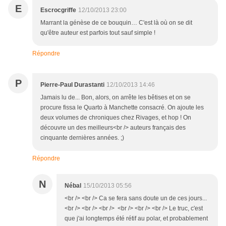
E
Escrocgriffe
12/10/2013 23:00
Marrant la génèse de ce bouquin… C'est là où on se dit
qu'être auteur est parfois tout sauf simple !
Répondre
P
Pierre-Paul Durastanti
12/10/2013 14:46
Jamais lu de... Bon, alors, on arrête les bêtises et on se
procure fissa le Quarto à Manchette consacré. On ajoute les
deux volumes de chroniques chez Rivages, et hop ! On
découvre un des meilleurs<br /> auteurs français des
cinquante dernières années. ;)
Répondre
N
Nébal
15/10/2013 05:56
<br /> <br /> Ca se fera sans doute un de ces jours...
<br /> <br /> <br /> <br /> <br /> <br /> Le truc, c'est
que j'ai longtemps été rétif au polar, et probablement