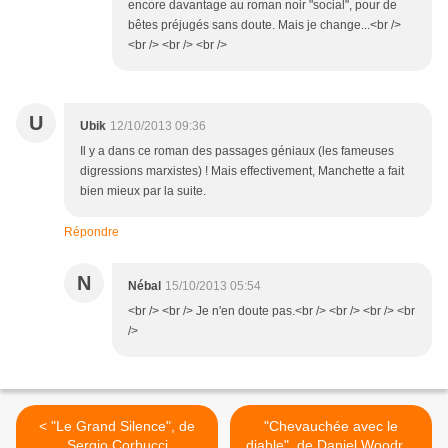
encore davantage au roman noir "social", pour de
bêtes préjugés sans doute. Mais je change...<br />
<br /> <br /> <br />
U
Ubik
12/10/2013 09:36
Il y a dans ce roman des passages géniaux (les fameuses
digressions marxistes) ! Mais effectivement, Manchette a fait
bien mieux par la suite.
Répondre
N
Nébal
15/10/2013 05:54
<br /> <br /> Je n'en doute pas.<br /> <br /> <br /> <br
/>
< "Le Grand Silence", de
"Chevauchée avec le
Sergio Corbucci
diable", de Daniel Woodrell