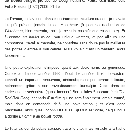
au boulet rouge
, préface de Doug Headline, Paris, Gallimard, coll.
Folio Policier, [1972] 2006, 213 p.
Je l’avoue, je l’avoue : dans mon immonde inculture crasse, je n’avais
jusqu’à présent jamais lu de Manchette (à part sa traduction de
Watchmen
, bien entendu, mais je ne suis pas sûr que ça compte). Et
L’Homme au boulet rouge
, son unique western, et par ailleurs une
commande, travail alimentaire, ne constitue sans doute pas la meilleure
des portes d’entrée à son œuvre. Mais voilà : c’est un western. Alors
forcément...
Une petite explication s’impose quant aux deux noms au générique.
Contexte : fin des années 1960, début des années 1970, le western
connaît un important renouveau, cinématographique comme littéraire,
notamment grâce à son travestissement transalpin. C’est dans ce
cadre que le scénariste (quasi inconnu) Barth Jules Sussman écrit
The
Red Ball Gang
, scénario d’un film qui ne sera finalement jamais tourné,
mais dont on demandait déjà une novélisation ; et c’est donc
Manchette, alors quasi inconnu lui aussi, qui s’y est collé, ce qui nous
a donné
L’Homme au boulet rouge
.
Le futur auteur de polars sociaux travaille vite, mais renâcle à la tâche