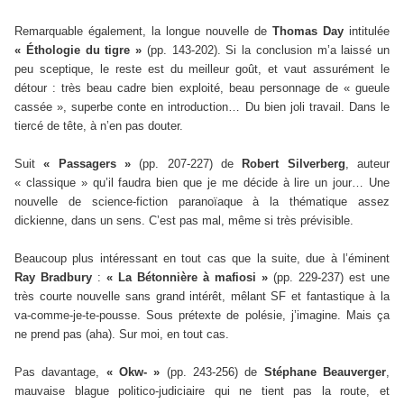
Remarquable également, la longue nouvelle de
Thomas Day
intitulée
« Éthologie du tigre »
(pp. 143-202). Si la conclusion m’a laissé un
peu sceptique, le reste est du meilleur goût, et vaut assurément le
détour : très beau cadre bien exploité, beau personnage de « gueule
cassée », superbe conte en introduction… Du bien joli travail. Dans le
tiercé de tête, à n’en pas douter.
Suit
« Passagers »
(pp. 207-227) de
Robert Silverberg
, auteur
« classique » qu’il faudra bien que je me décide à lire un jour… Une
nouvelle de science-fiction paranoïaque à la thématique assez
dickienne, dans un sens. C’est pas mal, même si très prévisible.
Beaucoup plus intéressant en tout cas que la suite, due à l’éminent
Ray Bradbury
:
« La Bétonnière à mafiosi »
(pp. 229-237) est une
très courte nouvelle sans grand intérêt, mêlant SF et fantastique à la
va-comme-je-te-pousse. Sous prétexte de polésie, j’imagine. Mais ça
ne prend pas (aha). Sur moi, en tout cas.
Pas davantage,
« Okw- »
(pp. 243-256) de
Stéphane Beauverger
,
mauvaise blague politico-judiciaire qui ne tient pas la route, et