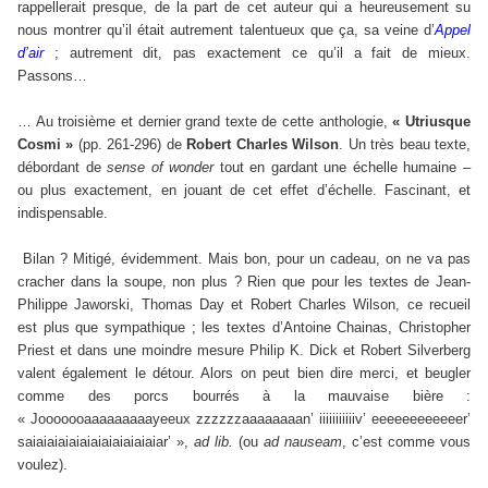
rappellerait presque, de la part de cet auteur qui a heureusement su
nous montrer qu’il était autrement talentueux que ça, sa veine d’
Appel
d’air
; autrement dit, pas exactement ce qu’il a fait de mieux.
Passons…
… Au troisième et dernier grand texte de cette anthologie,
« Utriusque
Cosmi »
(pp. 261-296) de
Robert Charles Wilson
. Un très beau texte,
débordant de
sense of wonder
tout en gardant une échelle humaine –
ou plus exactement, en jouant de cet effet d’échelle. Fascinant, et
indispensable.
Bilan ? Mitigé, évidemment. Mais bon, pour un cadeau, on ne va pas
cracher dans la soupe, non plus ? Rien que pour les textes de Jean-
Philippe Jaworski, Thomas Day et Robert Charles Wilson, ce recueil
est plus que sympathique ; les textes d’Antoine Chainas, Christopher
Priest et dans une moindre mesure Philip K. Dick et Robert Silverberg
valent également le détour. Alors on peut bien dire merci, et beugler
comme des porcs bourrés à la mauvaise bière :
« Jooooooaaaaaaaaayeeux zzzzzzaaaaaaaan’ iiiiiiiiiiiv’ eeeeeeeeeeeer’
saiaiaiaiaiaiaiaiaiaiaiaiar’ »,
ad lib.
(ou
ad nauseam
, c’est comme vous
voulez).