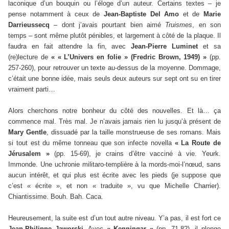
laconique d’un bouquin ou l’éloge d’un auteur. Certains textes – je
pense notamment à ceux de
Jean-Baptiste Del Amo
et de
Marie
Darrieussecq
– dont j’avais pourtant bien aimé
Truismes
, en son
temps – sont même plutôt pénibles, et largement à côté de la plaque. Il
faudra en fait attendre la fin, avec
Jean-Pierre Luminet
et sa
(re)lecture de
« « L’Univers en folie » (Fredric Brown, 1949) »
(pp.
257-260), pour retrouver un texte au-dessus de la moyenne. Dommage,
c’était une bonne idée, mais seuls deux auteurs sur sept ont su en tirer
vraiment parti…
Alors cherchons notre bonheur du côté des nouvelles. Et là… ça
commence mal. Très mal. Je n’avais jamais rien lu jusqu’à présent de
Mary Gentle
, dissuadé par la taille monstrueuse de ses romans. Mais
si tout est du même tonneau que son infecte novella
« La Route de
Jérusalem »
(pp. 15-69), je crains d’être vacciné à vie.
Yeurk.
Immonde.
Une uchronie militaro-templière à la mords-moi-l’nœud, sans
aucun intérêt, et qui plus est écrite avec les pieds (je suppose que
c’est « écrite », et non « traduite », vu que Michelle Charrier).
Chiantissime.
Bouh. Bah. Caca.
Heureusement, la suite est d’un tout autre niveau. Y’a pas, il est fort ce
Jean-Philippe Jaworski
. Avec
« Kenningar »
(pp. 71-82), il plonge