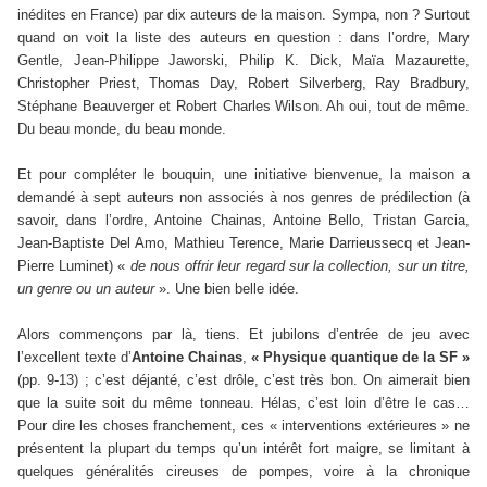
inédites en France) par dix auteurs de la maison. Sympa, non ? Surtout
quand on voit la liste des auteurs en question : dans l’ordre, Mary
Gentle, Jean-Philippe Jaworski, Philip K. Dick, Maïa Mazaurette,
Christopher Priest, Thomas Day, Robert Silverberg, Ray Bradbury,
Stéphane Beauverger et Robert Charles Wilson. Ah oui, tout de même.
Du beau monde, du beau monde.
Et pour compléter le bouquin, une initiative bienvenue, la maison a
demandé à sept auteurs non associés à nos genres de prédilection (à
savoir, dans l’ordre, Antoine Chainas, Antoine Bello, Tristan Garcia,
Jean-Baptiste Del Amo, Mathieu Terence, Marie Darrieussecq et Jean-
Pierre Luminet) «
de nous offrir leur regard sur la collection, sur un titre,
un genre ou un auteur
». Une bien belle idée.
Alors commençons par là, tiens. Et jubilons d’entrée de jeu avec
l’excellent texte d’
Antoine Chainas
,
« Physique quantique de la SF »
(pp. 9-13) ; c’est déjanté, c’est drôle, c’est très bon. On aimerait bien
que la suite soit du même tonneau. Hélas, c’est loin d’être le cas…
Pour dire les choses franchement, ces « interventions extérieures » ne
présentent la plupart du temps qu’un intérêt fort maigre, se limitant à
quelques généralités cireuses de pompes, voire à la chronique