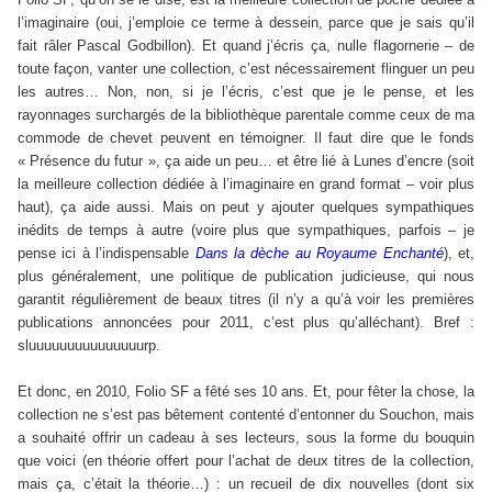
l’imaginaire (oui, j’emploie ce terme à dessein, parce que je sais qu’il
fait râler Pascal Godbillon). Et quand j’écris ça, nulle flagornerie – de
toute façon, vanter une collection, c’est nécessairement flinguer un peu
les autres… Non, non, si je l’écris, c’est que je le pense, et les
rayonnages surchargés de la bibliothèque parentale comme ceux de ma
commode de chevet peuvent en témoigner. Il faut dire que le fonds
« Présence du futur », ça aide un peu… et être lié à Lunes d’encre (soit
la meilleure collection dédiée à l’imaginaire en grand format – voir plus
haut), ça aide aussi. Mais on peut y ajouter quelques sympathiques
inédits de temps à autre (voire plus que sympathiques, parfois – je
pense ici à l’indispensable
Dans la dèche au Royaume Enchanté
), et,
plus généralement, une politique de publication judicieuse, qui nous
garantit régulièrement de beaux titres (il n’y a qu’à voir les premières
publications annoncées pour 2011, c’est plus qu’alléchant). Bref :
sluuuuuuuuuuuuuuurp.
Et donc, en 2010, Folio SF a fêté ses 10 ans. Et, pour fêter la chose, la
collection ne s’est pas bêtement contenté d’entonner du Souchon, mais
a souhaité offrir un cadeau à ses lecteurs, sous la forme du bouquin
que voici (en théorie offert pour l’achat de deux titres de la collection,
mais ça, c’était la théorie…) : un recueil de dix nouvelles (dont six