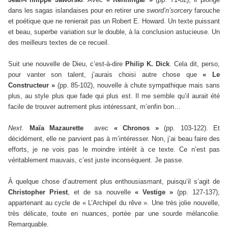
dans les sagas islandaises pour en retirer une
sword’n’sorcery
farouche
et poétique que ne renierait pas un Robert E. Howard. Un texte puissant
et beau, superbe variation sur le double, à la conclusion astucieuse. Un
des meilleurs textes de ce recueil.
Suit une nouvelle de Dieu, c’est-à-dire
Philip K. Dick
. Cela dit, perso,
pour vanter son talent, j’aurais choisi autre chose que
« Le
Constructeur »
(pp. 85-102), nouvelle à chute sympathique mais sans
plus, au style plus que fade qui plus est. Il me semble qu’il aurait été
facile de trouver autrement plus intéressant, m’enfin bon…
Next
.
Maïa Mazaurette
avec
« Chronos »
(pp. 103-122). Et
décidément, elle ne parvient pas à m’intéresser. Non, j’ai beau faire des
efforts, je ne vois pas le moindre intérêt à ce texte. Ce n’est pas
véritablement mauvais, c’est juste inconséquent. Je passe.
À quelque chose d’autrement plus enthousiasmant, puisqu’il s’agit de
Christopher Priest
, et de sa nouvelle
« Vestige »
(pp. 127-137),
appartenant au cycle de « L’Archipel du rêve ». Une très jolie nouvelle,
très délicate, toute en nuances, portée par une sourde mélancolie.
Remarquable.