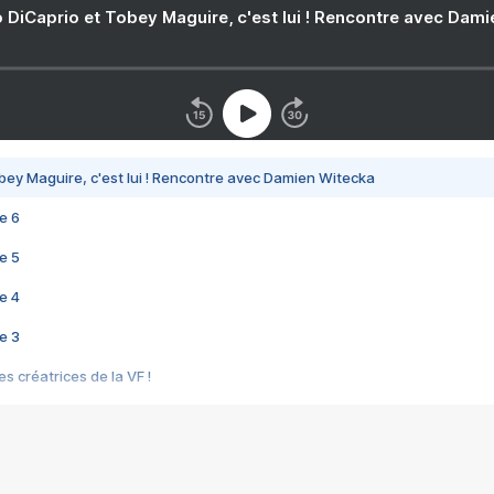
 DiCaprio et Tobey Maguire, c'est lui ! Rencontre avec Dam
bey Maguire, c'est lui ! Rencontre avec Damien Witecka
e 6
e 5
e 4
e 3
s créatrices de la VF !
e 2
e 1