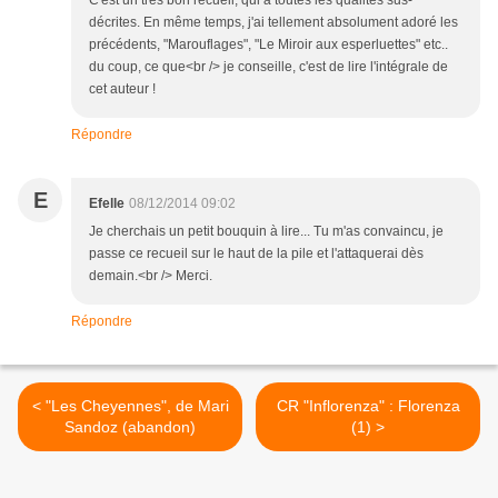
C'est un très bon recueil, qui a toutes les qualités sus-
décrites. En même temps, j'ai tellement absolument adoré les
précédents, "Marouflages", "Le Miroir aux esperluettes" etc..
du coup, ce que<br /> je conseille, c'est de lire l'intégrale de
cet auteur !
Répondre
E
Efelle
08/12/2014 09:02
Je cherchais un petit bouquin à lire... Tu m'as convaincu, je
passe ce recueil sur le haut de la pile et l'attaquerai dès
demain.<br /> Merci.
Répondre
< "Les Cheyennes", de Mari
CR "Inflorenza" : Florenza
Sandoz (abandon)
(1) >