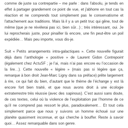
comme de juste sa contrepartie – me parle :
dans l'absolu, je tends en
effet à partager grandement ce point de vue, et j'abhorre en tout cas la
réaction et ne comprends tout simplement pas le conservatisme et
l'attachement aux traditions. Mais là il y a un petit truc qui gêne, tout de
même (que je ne révèlerai pas ici, bien sûr...) ; très intéressant, oui. Je
lui reprocherais juste, pour pinailler là encore, une fin peut-être un poil
expédiée… Mais peu importe, vous dis-je.
Suit « Petits arrangements intra-galactiques ». Cette nouvelle figurait
déjà dans l’anthologie « positive » de Laurent Gidon
Contrepoint
(également chez ActuSF ; je l’ai, mais n’ai pas encore eu l’occasion de
la lire…). Cette nouvelle « légère » (mais pas si légère que ça,
remarque à bon droit Jean-Marc Ligny dans sa préface) prête largement
à rire, ce qui fait du bien, d’autant que le thème de l’échange y est là
encore fort bien traité, et que nous avons droit à une écologie
extraterrestre très réussie (avec des sapinous). C’est aussi sans doute,
de ces textes, celui où la violence de l’exploitation par l’homme de ce
qu’il ne comprend pas ressort le plus, paradoxalement… Et tout cela
simplement parce que nous y suivons un homme échoué sur une
planète quasiment inconnue, et qui cherche à bouffer. Reste à savoir
quoi… Assez remarquable dans son genre.