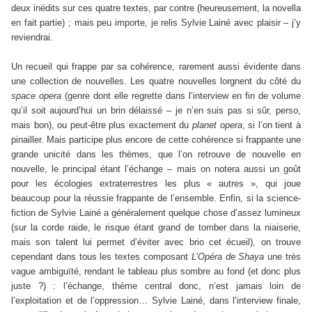
deux inédits sur ces quatre textes, par contre (heureusement, la novella
en fait partie) ; mais peu importe, je relis Sylvie Lainé avec plaisir – j’y
reviendrai.
Un recueil qui frappe par sa cohérence, rarement aussi évidente dans
une collection de nouvelles. Les quatre nouvelles lorgnent du côté du
space opera
(genre dont elle regrette dans l’interview en fin de volume
qu’il soit aujourd’hui un brin délaissé – je n’en suis pas si sûr, perso,
mais bon), ou peut-être plus exactement du
planet opera
, si l’on tient à
pinailler. Mais participe plus encore de cette cohérence si frappante une
grande unicité dans les thèmes, que l’on retrouve de nouvelle en
nouvelle, le principal étant l’échange – mais on notera aussi un goût
pour les écologies extraterrestres les plus « autres », qui joue
beaucoup pour la réussie frappante de l’ensemble. Enfin, si la science-
fiction de Sylvie Lainé a généralement quelque chose d’assez lumineux
(sur la corde raide, le risque étant grand de tomber dans la niaiserie,
mais son talent lui permet d’éviter avec brio cet écueil), on trouve
cependant dans tous les textes composant
L’Opéra de Shaya
une très
vague ambiguïté, rendant le tableau plus sombre au fond (et donc plus
juste ?) : l’échange, thème central donc, n’est jamais loin de
l’exploitation et de l’oppression… Sylvie Lainé, dans l’interview finale,