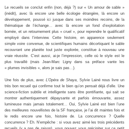
Le recueils se conclut enfin (non, déjà ?) sur « Un amour de sable »
(inédit), avec là encore une belle écologie étrangère, là encore un
développement, poussé ici jusque dans ses moindres recoins, de la
thématique de l’échange… avec là encore un fond d’exploitation
bornée, et un retournement plus « cruel », pour reprendre le qualificatif
employé dans l’interview. Cette histoire, en apparence seulement
simple voire convenue, de scientifiques humains décortiquant le sable
recouvrant une planète tout juste explorée, constitue à nouveau une
vraie réussite. C’est aussi, ai-je l’impression, celle où le style est le
plus travaillé (mais Jean-Marc Ligny dans sa préface vante les
« plumes invisibles », alors je sais pas…).
Une fois de plus, avec
L’Opéra de Shaya
, Sylvie Lainé nous livre un
très bon recueil qui confirme tout le bien qu’on pensait déjà d’elle. Une
science-fiction subtile et intelligente sans être pontifiante, qui sait se
montrer authentiquement dépaysante et parfois émouvante, assez
lumineuse mais jamais totalement… Oui, Sylvie Lainé est bien l’une
des meilleures nouvellistes de la SF française, je l’ai dit maintes fois et
le redis encore une fois, histoire de. La concurrence ? Quelle
concurrence ? Eh. N’empêche : si vous avez aimé les trois précédents
recueils (y a pas de raison), vous pouvez vous précipiter sur ce petit