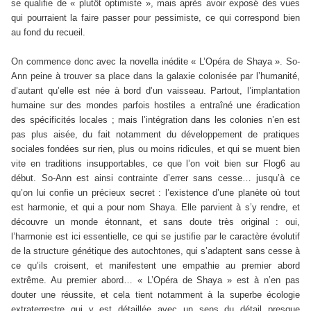
se qualifie de « plutôt optimiste », mais après avoir exposé des vues
qui pourraient la faire passer pour pessimiste, ce qui correspond bien
au fond du recueil.
On commence donc avec la novella inédite « L’Opéra de Shaya ». So-
Ann peine à trouver sa place dans la galaxie colonisée par l’humanité,
d’autant qu’elle est née à bord d’un vaisseau. Partout, l’implantation
humaine sur des mondes parfois hostiles a entraîné une éradication
des spécificités locales ; mais l’intégration dans les colonies n’en est
pas plus aisée, du fait notamment du développement de pratiques
sociales fondées sur rien, plus ou moins ridicules, et qui se muent bien
vite en traditions insupportables, ce que l’on voit bien sur Flog6 au
début. So-Ann est ainsi contrainte d’errer sans cesse… jusqu’à ce
qu’on lui confie un précieux secret : l’existence d’une planète où tout
est harmonie, et qui a pour nom Shaya. Elle parvient à s’y rendre, et
découvre un monde étonnant, et sans doute très original : oui,
l’harmonie est ici essentielle, ce qui se justifie par le caractère évolutif
de la structure génétique des autochtones, qui s’adaptent sans cesse à
ce qu’ils croisent, et manifestent une empathie au premier abord
extrême. Au premier abord… « L’Opéra de Shaya » est à n’en pas
douter une réussite, et cela tient notamment à la superbe écologie
extraterrestre qui y est détaillée avec un sens du détail presque