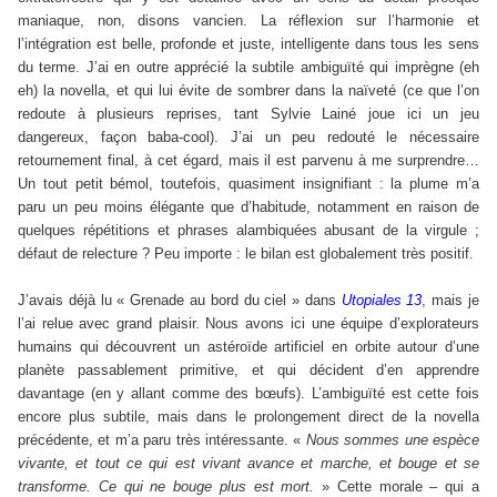
maniaque, non, disons vancien. La réflexion sur l’harmonie et
l’intégration est belle, profonde et juste, intelligente dans tous les sens
du terme. J’ai en outre apprécié la subtile ambiguïté qui imprègne (eh
eh) la novella, et qui lui évite de sombrer dans la naïveté (ce que l’on
redoute à plusieurs reprises, tant Sylvie Lainé joue ici un jeu
dangereux, façon baba-cool). J’ai un peu redouté le nécessaire
retournement final, à cet égard, mais il est parvenu à me surprendre…
Un tout petit bémol, toutefois, quasiment insignifiant : la plume m’a
paru un peu moins élégante que d’habitude, notamment en raison de
quelques répétitions et phrases alambiquées abusant de la virgule ;
défaut de relecture ? Peu importe : le bilan est globalement très positif.
J’avais déjà lu « Grenade au bord du ciel » dans
Utopiales 13
, mais je
l’ai relue avec grand plaisir. Nous avons ici une équipe d’explorateurs
humains qui découvrent un astéroïde artificiel en orbite autour d’une
planète passablement primitive, et qui décident d’en apprendre
davantage (en y allant comme des bœufs). L’ambiguïté est cette fois
encore plus subtile, mais dans le prolongement direct de la novella
précédente, et m’a paru très intéressante. «
Nous sommes une espèce
vivante, et tout ce qui est vivant avance et marche, et bouge et se
transforme. Ce qui ne bouge plus est mort.
» Cette morale – qui a