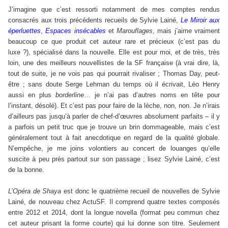
J’imagine que c’est ressorti notamment de mes comptes rendus
consacrés aux trois précédents recueils de Sylvie Lainé,
Le Miroir aux
éperluettes
,
Espaces insécables
et
Marouflages
, mais j’aime vraiment
beaucoup ce que produit cet auteur rare et précieux (c’est pas du
luxe ?), spécialisé dans la nouvelle. Elle est pour moi, et de très, très
loin, une des meilleurs nouvellistes de la SF française (à vrai dire, là,
tout de suite, je ne vois pas qui pourrait rivaliser ; Thomas Day, peut-
être ; sans doute Serge Lehman du temps où il écrivait, Léo Henry
aussi en plus
borderline
… je n’ai pas d’autres noms en tête pour
l’instant, désolé). Et c’est pas pour faire de la lèche, non, non. Je n’irais
d’ailleurs pas jusqu’à parler de chef-d’œuvres absolument parfaits – il y
a parfois un petit truc que je trouve un brin dommageable, mais c’est
généralement tout à fait anecdotique en regard de la qualité globale.
N’empêche, je me joins volontiers au concert de louanges qu’elle
suscite à peu près partout sur son passage ; lisez Sylvie Lainé, c’est
de la bonne.
L’Opéra de Shaya
est donc le quatrième recueil de nouvelles de Sylvie
Lainé, de nouveau chez ActuSF. Il comprend quatre textes composés
entre 2012 et 2014, dont la longue novella (format peu commun chez
cet auteur prisant la forme courte) qui lui donne son titre. Seulement