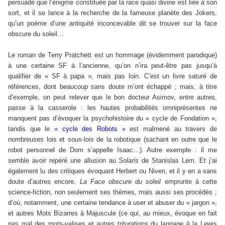
persuadé que l’énigme constituée par la race quasi divine est liée à son
sort, et il se lance à la recherche de la fameuse planète des Jokers,
qu’un poème d’une antiquité inconcevable dit se trouver sur la face
obscure du soleil…
Le roman de Terry Pratchett est un hommage (évidemment parodique)
à une certaine SF à l’ancienne, qu’on n’ira peut-être pas jusqu’à
qualifier de « SF à papa », mais pas loin. C’est un livre saturé de
références, dont beaucoup sans doute m’ont échappé ; mais, à titre
d’exemple, on peut relever que le bon docteur Asimov, entre autres,
passe à la casserole : les hautes probabilités omniprésentes ne
manquent pas d’évoquer la psychohistoire du « cycle de Fondation »,
tandis que le
« cycle des Robots »
est malmené au travers de
nombreuses lois et sous-lois de la robotique (sachant en outre que le
robot personnel de Dom s’appelle Isaac…). Autre exemple : il me
semble avoir repéré une allusion au
Solaris
de Stanislas Lem. Et j’ai
également lu des critiques évoquant Herbert ou Niven, et il y en a sans
doute d’autres encore.
La Face obscure du soleil
emprunte à cette
science-fiction, non seulement ses thèmes, mais aussi ses procédés ;
d’où, notamment, une certaine tendance à user et abuser du « jargon »,
et autres Mots Bizarres à Majuscule (ce qui, au mieux, évoque en fait
pas mal des mots-valises et autres triturations du langage à la Lewis