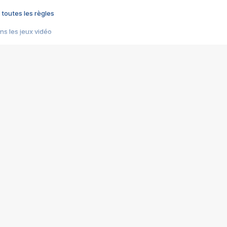
 toutes les règles
s les jeux vidéo
us choquant de Rockstar ? - Le scandale BULLY
e plus moche de Steam
du RÊVE tourne au CAUCHEMAR
pendant 8 heures
it… à tort
umiliés par un jeu vidéo
ire - Final Fantasy 8
ti un empire - Age of Empires
story DOFUS
tard, il crée l'un des pires jeux de tous les temps, MindsEye.