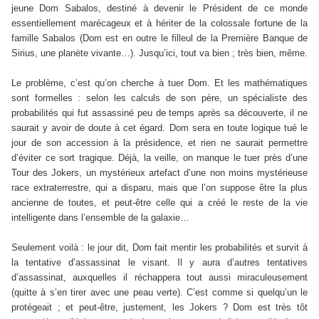
jeune Dom Sabalos, destiné à devenir le Président de ce monde
essentiellement marécageux et à hériter de la colossale fortune de la
famille Sabalos (Dom est en outre le filleul de la Première Banque de
Sirius, une planète vivante…). Jusqu’ici, tout va bien ; très bien, même.
Le problème, c’est qu’on cherche à tuer Dom. Et les mathématiques
sont formelles : selon les calculs de son père, un spécialiste des
probabilités qui fut assassiné peu de temps après sa découverte, il ne
saurait y avoir de doute à cet égard. Dom sera en toute logique tué le
jour de son accession à la présidence, et rien ne saurait permettre
d’éviter ce sort tragique. Déjà, la veille, on manque le tuer près d’une
Tour des Jokers, un mystérieux artefact d’une non moins mystérieuse
race extraterrestre, qui a disparu, mais que l’on suppose être la plus
ancienne de toutes, et peut-être celle qui a créé le reste de la vie
intelligente dans l’ensemble de la galaxie…
Seulement voilà : le jour dit, Dom fait mentir les probabilités et survit à
la tentative d’assassinat le visant. Il y aura d’autres tentatives
d’assassinat, auxquelles il réchappera tout aussi miraculeusement
(quitte à s’en tirer avec une peau verte). C’est comme si quelqu’un le
protégeait ; et peut-être, justement, les Jokers ? Dom est très tôt