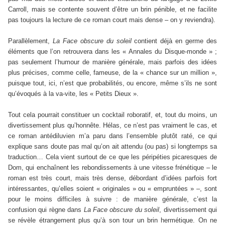
Carroll, mais se contente souvent d’être un brin pénible, et ne facilite
pas toujours la lecture de ce roman court mais dense – on y reviendra).
Parallèlement,
La Face obscure du soleil
contient déjà en germe des
éléments que l’on retrouvera dans les « Annales du Disque-monde » ;
pas seulement l’humour de manière générale, mais parfois des idées
plus précises, comme celle, fameuse, de la « chance sur un million »,
puisque tout, ici, n’est que probabilités, ou encore, même s’ils ne sont
qu’évoqués à la va-vite, les « Petits Dieux ».
Tout cela pourrait constituer un cocktail roboratif, et, tout du moins, un
divertissement plus qu’honnête. Hélas, ce n’est pas vraiment le cas, et
ce roman antédiluvien m’a paru dans l’ensemble plutôt raté, ce qui
explique sans doute pas mal qu’on ait attendu (ou pas) si longtemps sa
traduction… Cela vient surtout de ce que les péripéties picaresques de
Dom, qui enchaînent les rebondissements à une vitesse frénétique – le
roman est très court, mais très dense, débordant d’idées parfois fort
intéressantes, qu’elles soient « originales » ou « empruntées » –, sont
pour le moins difficiles à suivre : de manière générale, c’est la
confusion qui règne dans
La Face obscure du soleil
, divertissement qui
se révèle étrangement plus qu’à son tour un brin hermétique. On ne