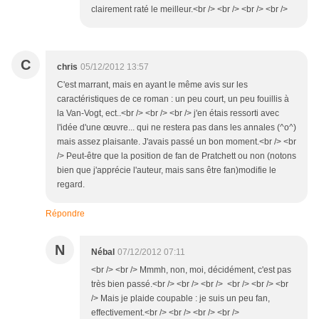
clairement raté le meilleur.<br /> <br /> <br /> <br />
C
chris
05/12/2012 13:57
C'est marrant, mais en ayant le même avis sur les
caractéristiques de ce roman : un peu court, un peu fouillis à
la Van-Vogt, ect..<br /> <br /> <br /> j'en étais ressorti avec
l'idée d'une œuvre... qui ne restera pas dans les annales (^o^)
mais assez plaisante. J'avais passé un bon moment.<br /> <br
/> Peut-être que la position de fan de Pratchett ou non (notons
bien que j'apprécie l'auteur, mais sans être fan)modifie le
regard.
Répondre
N
Nébal
07/12/2012 07:11
<br /> <br /> Mmmh, non, moi, décidément, c'est pas
très bien passé.<br /> <br /> <br /> <br /> <br /> <br
/> Mais je plaide coupable : je suis un peu fan,
effectivement.<br /> <br /> <br /> <br />