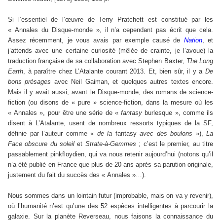
Si l’essentiel de l’œuvre de Terry Pratchett est constitué par les
« Annales du Disque-monde », il n’a cependant pas écrit que cela.
Assez récemment, je vous avais par exemple causé de
Nation
, et
j’attends avec une certaine curiosité (mêlée de crainte, je l’avoue) la
traduction française de sa collaboration avec Stephen Baxter,
The Long
Earth
, à paraître chez L’Atalante courant 2013. Et, bien sûr, il y a
De
bons présages
avec Neil Gaiman, et quelques autres textes encore.
Mais il y avait aussi, avant le Disque-monde, des romans de science-
fiction (ou disons de « pure » science-fiction, dans la mesure où les
« Annales », pour être une série de «
fantasy
burlesque », comme ils
disent à L’Atalante, usent de nombreux ressorts typiques de la SF,
définie par l’auteur comme «
de la
fantasy
avec des boulons
»),
La
Face obscure du soleil
et
Strate-à-Gemmes
; c’est le premier, au titre
passablement pinkfloydien, qui va nous retenir aujourd’hui (notons qu’il
n’a été publié en France que plus de 20 ans après sa parution originale,
justement du fait du succès des « Annales »…).
Nous sommes dans un lointain futur (improbable, mais on va y revenir),
où l’humanité n’est qu’une des 52 espèces intelligentes à parcourir la
galaxie. Sur la planète Reverseau, nous faisons la connaissance du