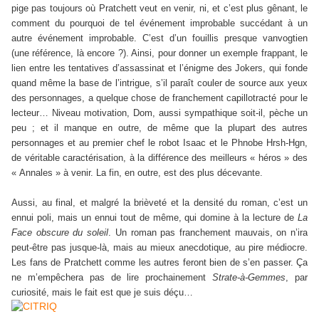
pige pas toujours où Pratchett veut en venir, ni, et c’est plus gênant, le
comment du pourquoi de tel événement improbable succédant à un
autre événement improbable. C’est d’un fouillis presque vanvogtien
(une référence, là encore ?). Ainsi, pour donner un exemple frappant, le
lien entre les tentatives d’assassinat et l’énigme des Jokers, qui fonde
quand même la base de l’intrigue, s’il paraît couler de source aux yeux
des personnages, a quelque chose de franchement capillotracté pour le
lecteur… Niveau motivation, Dom, aussi sympathique soit-il, pèche un
peu ; et il manque en outre, de même que la plupart des autres
personnages et au premier chef le robot Isaac et le Phnobe Hrsh-Hgn,
de véritable caractérisation, à la différence des meilleurs « héros » des
« Annales » à venir. La fin, en outre, est des plus décevante.
Aussi, au final, et malgré la brièveté et la densité du roman, c’est un
ennui poli, mais un ennui tout de même, qui domine à la lecture de
La
Face obscure du soleil
. Un roman pas franchement mauvais, on n’ira
peut-être pas jusque-là, mais au mieux anecdotique, au pire médiocre.
Les fans de Pratchett comme les autres feront bien de s’en passer. Ça
ne m’empêchera pas de lire prochainement
Strate-à-Gemmes
, par
curiosité, mais le fait est que je suis déçu…