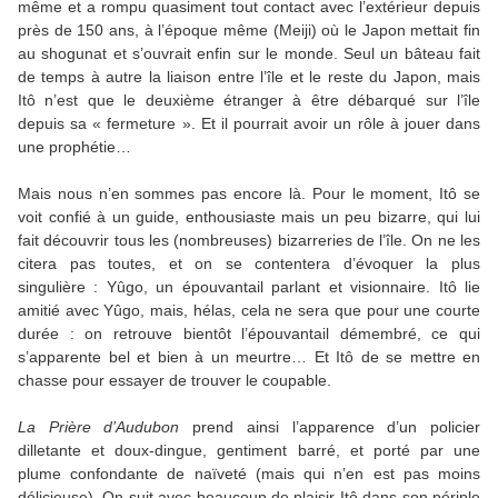
même et a rompu quasiment tout contact avec l’extérieur depuis
près de 150 ans, à l’époque même (Meiji) où le Japon mettait fin
au shogunat et s’ouvrait enfin sur le monde. Seul un bâteau fait
de temps à autre la liaison entre l’île et le reste du Japon, mais
Itô n’est que le deuxième étranger à être débarqué sur l’île
depuis sa « fermeture ». Et il pourrait avoir un rôle à jouer dans
une prophétie…
Mais nous n’en sommes pas encore là. Pour le moment, Itô se
voit confié à un guide, enthousiaste mais un peu bizarre, qui lui
fait découvrir tous les (nombreuses) bizarreries de l’île. On ne les
citera pas toutes, et on se contentera d’évoquer la plus
singulière : Yûgo, un épouvantail parlant et visionnaire. Itô lie
amitié avec Yûgo, mais, hélas, cela ne sera que pour une courte
durée : on retrouve bientôt l’épouvantail démembré, ce qui
s’apparente bel et bien à un meurtre… Et Itô de se mettre en
chasse pour essayer de trouver le coupable.
La Prière d’Audubon
prend ainsi l’apparence d’un policier
dilletante et doux-dingue, gentiment barré, et porté par une
plume confondante de naïveté (mais qui n’en est pas moins
délicieuse). On suit avec beaucoup de plaisir Itô dans son périple