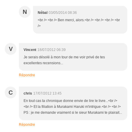
N
Nébal
03/05/2014 08:36
<br /> <br /> Ben merci, alors.<br /> <br /> <br /> <br
/>
V
Vincent
18/07/2012 06:39
Je serais désolé à mon tour de me voir privé de tes
excellentes recensions...
Répondre
C
chris
17/07/2012 13:45
En tout cas ta chronique donne envie de lire le livre...<br />
<br /> Et la filiation à Murakami Haruki m'intrigue.<br /> <br />
PS : je me demande vraiment si le sieur Murakami te plairait...
Répondre