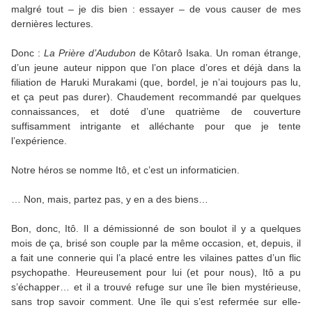
malgré tout – je dis bien : essayer – de vous causer de mes
dernières lectures.
Donc :
La Prière d’Audubon
de Kôtarô Isaka. Un roman étrange,
d’un jeune auteur nippon que l’on place d’ores et déjà dans la
filiation de Haruki Murakami (que, bordel, je n’ai toujours pas lu,
et ça peut pas durer). Chaudement recommandé par quelques
connaissances, et doté d’une quatrième de couverture
suffisamment intrigante et alléchante pour que je tente
l’expérience.
Notre héros se nomme Itô, et c’est un informaticien.
… Non, mais, partez pas, y en a des biens…
Bon, donc, Itô. Il a démissionné de son boulot il y a quelques
mois de ça, brisé son couple par la même occasion, et, depuis, il
a fait une connerie qui l’a placé entre les vilaines pattes d’un flic
psychopathe. Heureusement pour lui (et pour nous), Itô a pu
s’échapper… et il a trouvé refuge sur une île bien mystérieuse,
sans trop savoir comment. Une île qui s’est refermée sur elle-