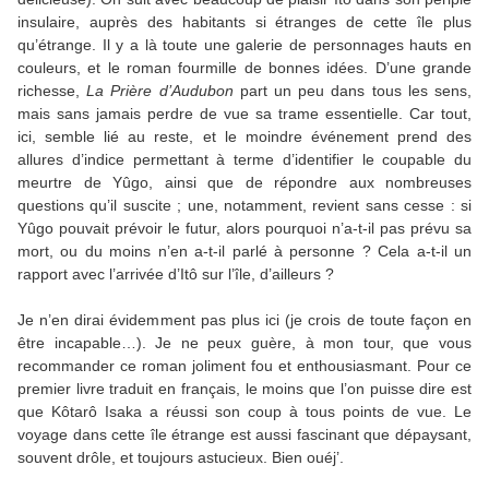
insulaire, auprès des habitants si étranges de cette île plus
qu’étrange. Il y a là toute une galerie de personnages hauts en
couleurs, et le roman fourmille de bonnes idées. D’une grande
richesse,
La Prière d’Audubon
part un peu dans tous les sens,
mais sans jamais perdre de vue sa trame essentielle. Car tout,
ici, semble lié au reste, et le moindre événement prend des
allures d’indice permettant à terme d’identifier le coupable du
meurtre de Yûgo, ainsi que de répondre aux nombreuses
questions qu’il suscite ; une, notamment, revient sans cesse : si
Yûgo pouvait prévoir le futur, alors pourquoi n’a-t-il pas prévu sa
mort, ou du moins n’en a-t-il parlé à personne ? Cela a-t-il un
rapport avec l’arrivée d’Itô sur l’île, d’ailleurs ?
Je n’en dirai évidemment pas plus ici (je crois de toute façon en
être incapable…). Je ne peux guère, à mon tour, que vous
recommander ce roman joliment fou et enthousiasmant. Pour ce
premier livre traduit en français, le moins que l’on puisse dire est
que Kôtarô Isaka a réussi son coup à tous points de vue. Le
voyage dans cette île étrange est aussi fascinant que dépaysant,
souvent drôle, et toujours astucieux. Bien ouéj’.