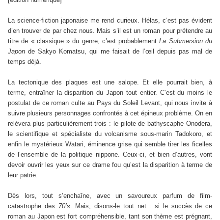
La science-fiction japonaise me rend curieux. Hélas, c’est pas évident
d’en trouver de par chez nous. Mais s’il est un roman pour prétendre au
titre de « classique » du genre, c’est probablement
La Submersion du
Japon
de Sakyo Komatsu, qui me faisait de l’œil depuis pas mal de
temps déjà.
La tectonique des plaques est une salope. Et elle pourrait bien, à
terme, entraîner la disparition du Japon tout entier. C’est du moins le
postulat de ce roman culte au Pays du Soleil Levant, qui nous invite à
suivre plusieurs personnages confrontés à cet épineux problème. On en
relèvera plus particulièrement trois : le pilote de bathyscaphe Onodera,
le scientifique et spécialiste du volcanisme sous-marin Tadokoro, et
enfin le mystérieux Watari, éminence grise qui semble tirer les ficelles
de l’ensemble de la politique nippone. Ceux-ci, et bien d’autres, vont
devoir ouvrir les yeux sur ce drame fou qu’est la disparition à terme de
leur patrie.
Dès lors, tout s’enchaîne, avec un savoureux parfum de film-
catastrophe des
70’s
. Mais, disons-le tout net : si le succès de ce
roman au Japon est fort compréhensible, tant son thème est prégnant,