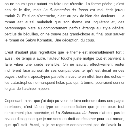
on ne saurait pour autant en faire une réussite. La forme pèche ; c’est
rien de le dire, mais
La Submersion du Japon
est mal écrit (et/ou
traduit ?). Et si on s’accroche, c’est au prix de bien des douleurs… Le
roman est aussi maladroit que son thème est inquiétant et, des
personnages plats au comportement parfois étrange au style général
perclus de béquilles, on ne trouve pas grand-chose au final pour sauver
le roman de Sakyo Komatsu. Une déception, du coup.
C’est d’autant plus regrettable que le thème est indéniablement fort ;
aussi, de temps à autre, l’auteur touche juste malgré tout et parvient à
faire vibrer une corde sensible. On ne saurait effectivement rester
indifférent face au sort de ses compatriotes tel qu’il est décrit en ces
pages ; cette « apocalypse partielle » suscite en effet bien des échos –
les catastrophes ne manquent hélas pas qui, à terme, pourraient sonner
le glas de l’archipel nippon.
Cependant, ainsi que j’ai déjà pu vous le faire entendre dans ces pages
interlopes, c’est là un type de science-fiction que je ne peux tout
simplement plus apprécier, et
La Submersion du Japon
n’atteint pas le
niveau d’exigence que je me sens en droit de réclamer pour tout roman,
quel qu’il soit. Aussi, si je ne regrette certainement pas de l’avoir lu –