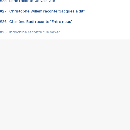
28 : Lorie raconte "Je vais vite"
#27 : Christophe Willem raconte "Jacques a dit"
#26 : Chimène Badi raconte "Entre nous"
#25 : Indochine raconte "3e sexe"
#24 : Zaho raconte "C'est chelou"
#23 : Patrick Bruel raconte "Au café des délices"
#22 : Kyo raconte "Le chemin"
#21 : Nolwenn Leroy raconte "Cassé"
#20 : Patrick Hernandez raconte "Born to be alive"
#19 : Lorie raconte "Près de moi"
#18 : Michael Jones raconte "A nos actes manqués" (avec Jean-Jacque
#17 : Khaled raconte "Aïcha"
#16 : Corneille raconte "Parce qu'on vient de loin"