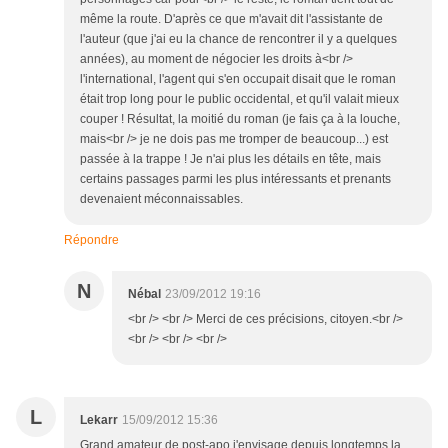
même la route. D'après ce que m'avait dit l'assistante de
l'auteur (que j'ai eu la chance de rencontrer il y a quelques
années), au moment de négocier les droits à<br />
l'international, l'agent qui s'en occupait disait que le roman
était trop long pour le public occidental, et qu'il valait mieux
couper ! Résultat, la moitié du roman (je fais ça à la louche,
mais<br /> je ne dois pas me tromper de beaucoup...) est
passée à la trappe ! Je n'ai plus les détails en tête, mais
certains passages parmi les plus intéressants et prenants
devenaient méconnaissables.
Répondre
N
Nébal
23/09/2012 19:16
<br /> <br /> Merci de ces précisions, citoyen.<br />
<br /> <br /> <br />
L
Lekarr
15/09/2012 15:36
Grand amateur de post-apo,j'envisage depuis longtemps la