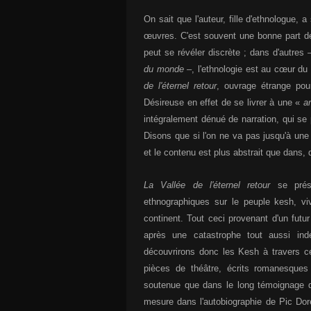
On sait que l'auteur, fille d'ethnologue,
œuvres. C'est souvent une bonne part de c
peut se révéler discrète ; dans d'autres
du monde
–, l'ethnologie est au cœur du 
de l'éternel retour
, ouvrage étrange pour
Désireuse en effet de se livrer à une «
a
intégralement dénué de narration, qui se
Disons que si l'on ne va pas jusqu'à une
et le contenu est plus abstrait que dans,
La Vallée de l'éternel retour
se pré
ethnographiques sur le peuple kesh, vi
continent. Tout ceci provenant d'un futu
après une catastrophe tout aussi ind
découvrirons donc les Kesh à travers 
pièces de théâtre, écrits romanesques 
soutenue que dans le long témoignage d
mesure dans l'autobiographie de Pic Doré