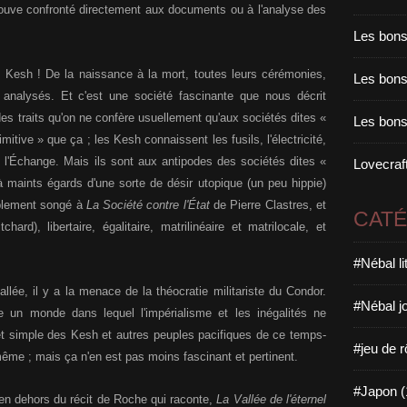
rouve confronté directement aux documents ou à l'analyse des
Les bons
es Kesh ! De la naissance à la mort, toutes leurs cérémonies,
Les bons 
 analysés. Et c'est une société fascinante que nous décrit
n des traits qu'on ne confère usuellement qu'aux sociétés dites «
Les bons
imitive » que ça ; les Kesh connaissent les fusils, l'électricité,
l'Échange. Mais ils sont aux antipodes des sociétés dites «
Lovecraft
 maints égards d'une sorte de désir utopique (un peu hippie)
tablement songé à
La Société contre l'État
de Pierre Clastres, et
CAT
chard), libertaire, égalitaire, matrilinéaire et matrilocale, et
#Nébal l
llée, il y a la menace de la théocratie militariste du Condor.
#Nébal j
 un monde dans lequel l'impérialisme et les inégalités ne
e et simple des Kesh et autres peuples pacifiques de ce temps-
#jeu de r
 même ; mais ça n'en est pas moins fascinant et pertinent.
#Japon (
en dehors du récit de Roche qui raconte,
La Vallée de l'éternel