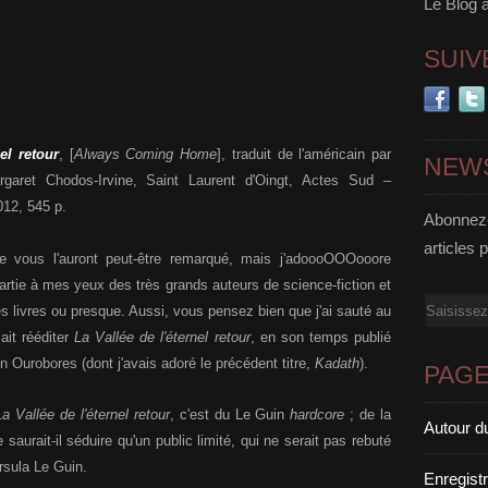
Le Blog 
SUIV
el retour
, [
Always Coming Home
], traduit de l'américain par
NEW
argaret Chodos-Irvine, Saint Laurent d'Oingt, Actes Sud –
012, 545 p.
Abonnez-
articles 
re vous l'auront peut-être remarqué, mais j'adoooOOOooore
partie à mes yeux des très grands auteurs de science-fiction et
Email
s livres ou presque. Aussi, vous pensez bien que j'ai sauté au
it rééditer
La Vallée de l'éternel retour
, en son temps publié
n Ourobores (dont j'avais adoré le précédent titre,
Kadath
).
PAG
La Vallée de l'éternel retour
, c'est du Le Guin
hardcore
; de la
Autour d
 saurait-il séduire qu'un public limité, qui ne serait pas rebuté
rsula Le Guin.
Enregist