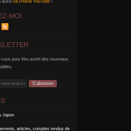
a aussi
sa chaîne YouTube
!
EZ-MOI
SLETTER
vous pour être averti des nouveaux
publiés.
ES
u Japon
rements, articles, comptes rendus de