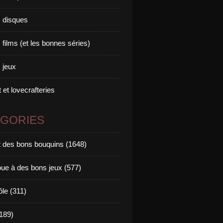
 disques
films (et les bonnes séries)
 jeux
 et lovecrafteries
ÉGORIES
it des bons bouquins (1648)
oue à des bons jeux (577)
ôle (311)
189)