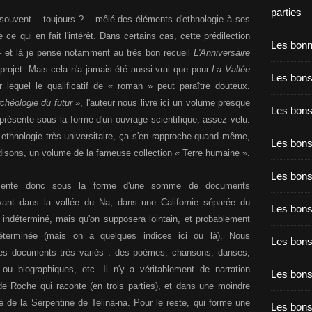
parties
 a souvent – toujours ? – mêlé des éléments d'ethnologie à ses
e qui en fait l'intérêt. Dans certains cas, cette prédilection
Les bon
 – et là je pense notamment au très bon recueil
L'Anniversaire
projet. Mais cela n'a jamais été aussi vrai que pour
La Vallée
Les bons
 lequel le qualificatif de « roman » peut paraître douteux.
rchéologie du futur
», l'auteur nous livre ici un volume presque
Les bons
 présente sous la forme d'un ouvrage scientifique, assez velu.
 ethnologie très universitaire, ça s'en rapproche quand même,
Les bons
 disons, un volume de la fameuse collection « Terre humaine ».
Les bons
sente donc sous la forme d'une somme de documents
vant dans la vallée du Na, dans une Californie séparée du
Les bon
r indéterminé, mais qu'on supposera lointain, et probablement
éterminée (mais on a quelques indices ici ou là). Nous
Les bon
ces documents très variés : des poèmes, chansons, danses,
ou biographiques, etc. Il n'y a véritablement de narration
Les bons
e Roche qui raconte (en trois parties), et dans une moindre
 de la Serpentine de Telina-na. Pour le reste, qui forme une
Les bon