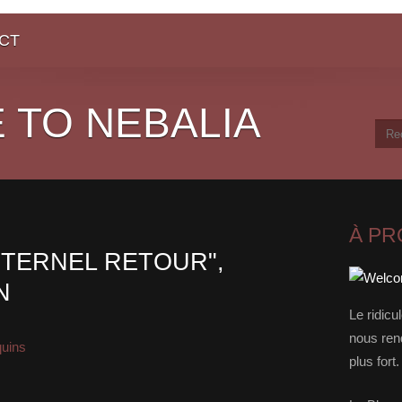
CT
 TO NEBALIA
À P
'ÉTERNEL RETOUR",
N
Le ridicu
nous rend
quins
plus for