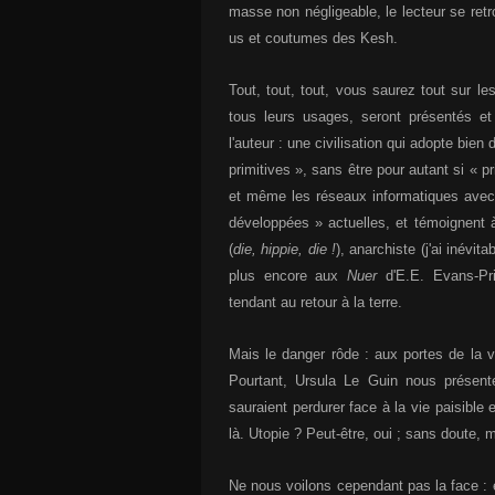
masse non négligeable, le lecteur se ret
us et coutumes des Kesh.
Tout, tout, tout, vous saurez tout sur l
tous leurs usages, seront présentés et
l'auteur : une civilisation qui adopte bie
primitives », sans être pour autant si « pr
et même les réseaux informatiques avec 
développées » actuelles, et témoignent à
(
die, hippie, die !
), anarchiste (j'ai inévi
plus encore aux
Nuer
d'E.E. Evans-Prit
tendant au retour à la terre.
Mais le danger rôde : aux portes de la va
Pourtant, Ursula Le Guin nous présente
sauraient perdurer face à la vie paisibl
là. Utopie ? Peut-être, oui ; sans doute,
Ne nous voilons cependant pas la face : 