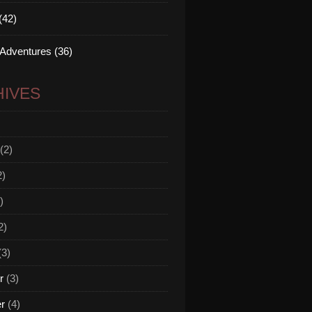
(42)
 Adventures (36)
IVES
(2)
2)
)
2)
(3)
r
(3)
er
(4)