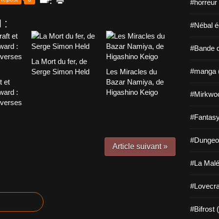
#horreur
 :
#Nébal é
#Bande d
La Mort du fer, de
#manga 
Serge Simon Held
Les Miracles du
t et
Bazar Namiya, de
ward :
Higashino Keigo
#Mirkwo
overses
#Fantasy
#Dungeo
Article suivant »
#La Malé
#Lovecra
#Bifrost 