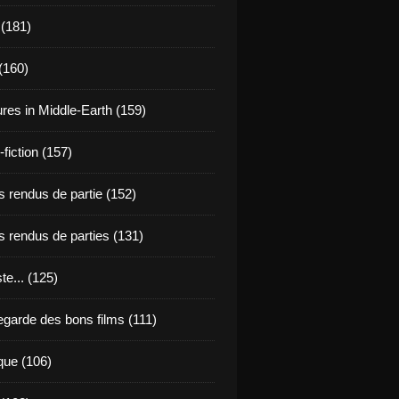
 (181)
(160)
res in Middle-Earth (159)
fiction (157)
 rendus de partie (152)
 rendus de parties (131)
ste... (125)
egarde des bons films (111)
que (106)