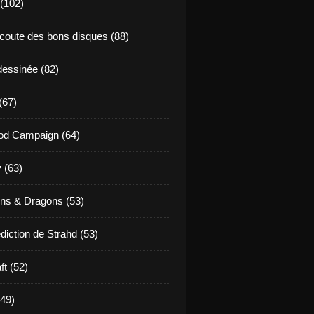
 (102)
coute des bons disques (88)
essinée (82)
(67)
od Campaign (64)
 (63)
ns & Dragons (53)
diction de Strahd (53)
ft (52)
(49)