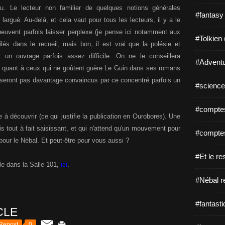
u. Le lecteur non familier de quelques notions générales
#fantasy
 largué. Au-delà, et cela vaut pour tous les lecteurs, il y a le
euvent parfois laisser perplexe (je pense ici notamment aux
#Tolkien 
s dans le recueil, mais bon, il est vrai que la polésie et
t un ouvrage parfois assez difficile. On ne le conseillera
#Adventu
 ; quant à ceux qui ne goûtent guère Le Guin dans ses romans
ne seront pas davantage convaincus par ce concentré parfois un
#science-
#comptes
 à découvrir (ce qui justifie la publication en Ourobores). Une
s tout à fait saisissant, et qui n'attend qu'un mouvement pour
#comptes
pour le Nébal. Et peut-être pour vous aussi ?
#Et le re
le dans la Salle 101,
ici
.
#Nébal r
#fantasti
CLE
Repost
0