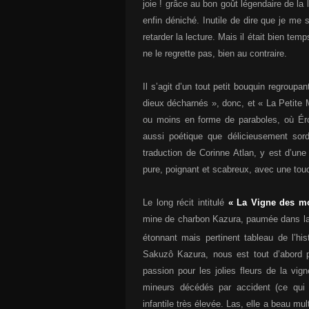
joie ! grâce au bon goût légendaire de la 
enfin déniché. Inutile de dire que je me 
retarder la lecture. Mais il était bien tem
ne le regrette pas, bien au contraire.
Il s’agit d’un tout petit bouquin regroup
dieux décharnés », donc, et « La Petite 
ou moins en forme de paraboles, où Éro
aussi poétique que délicieusement sor
traduction de Corinne Atlan, y est d’une
pure, poignant et scabreux, avec une touc
Le long récit intitulé
« La Vigne des mo
mine de charbon Kazura, paumée dans la 
étonnant mais pertinent tableau de l’hi
Sakuzô Kazura, nous est tout d’abord pr
passion pour les jolies fleurs de la vig
mineurs décédés par accident (ce qui 
infantile très élevée. Las, elle a beau mult