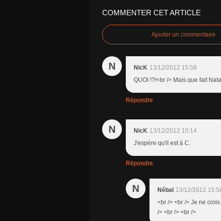
COMMENTER CET ARTICLE
Ajouter un commentaire
N
NicK
13/12/2012 15:58
QUOI !?!<br /> Mais que fait Nat
Répondre
N
NicK
13/12/2012 10:14
J'espère qu'il est à C.
Répondre
N
Nébal
13/12/2012 15:5
<br /> <br /> Je ne crois
/> <br /> <br />