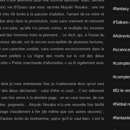
lueur d’une allumette pour une somme dérisoire. Mais, derrière
n sûr) vie d’Oyasu que nous raconte Akiyuki Nosaka ; une vie
#fantasy
nt très tôt livrée à la passion d’adultes, l’amant de sa mère et
re ainsi dans la prostitution, mais sans vraiment en ressentir
#Tolkien 
 son père, qu’elle n’a jamais connu, et multiplie les incestes
nd des hommes mûrs la prennent… Le récit, qui, à l’instar du
#Adventu
mour décalé, est là encore susceptible de plusieurs lectures,
é son caractère sordide, sans sombrer excessivement dans le
#science-
gement préféré « La Vigne des morts sur le col des dieux
#comptes
cette « Petite marchande d’allumettes » se lit également avec
#comptes
ont je vous entretenais hier, je n’adresserai donc qu’un seul
#Et le re
l des dieux décharnés
: celui d’être si court… C’est tellement
é une fois arrivé à la dernière page ; on en veut encore, de ces
#Nébal r
rribles, poignants… Akiyuki Nosaka m’a une nouvelle fois bluffé
ourage chaudement à lire (de même que ses autres œuvres) ;
#fantasti
’autres écrits du bonhomme, parce qu’il le vaut bien, c’est le