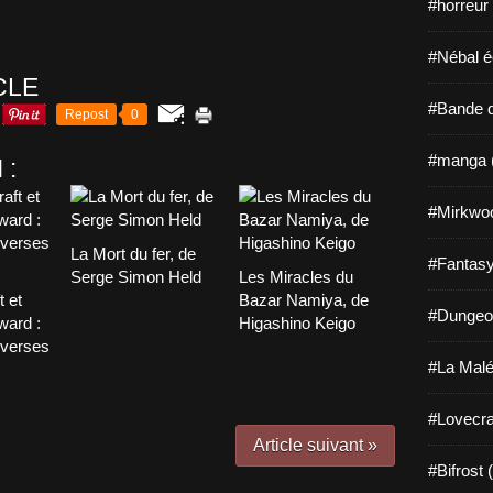
#horreur
#Nébal é
CLE
#Bande d
Repost
0
#manga 
 :
#Mirkwo
La Mort du fer, de
#Fantasy
Serge Simon Held
Les Miracles du
t et
Bazar Namiya, de
#Dungeo
ward :
Higashino Keigo
overses
#La Malé
#Lovecra
Article suivant »
#Bifrost 