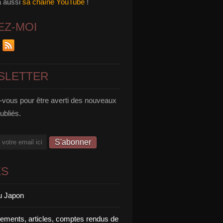
a aussi
sa chaîne YouTube
!
EZ-MOI
SLETTER
vous pour être averti des nouveaux
publiés.
ES
u Japon
rements, articles, comptes rendus de