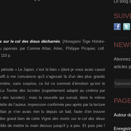
Le Blog 
SUIV
s sur le col des dieux décharnés
, [
Honegami Toge Hotoke-
NEW
du japonais par Corinne Atlan, Arles, Philippe Picquier, coll.
 110 p.
Abonnez-
articles 
 période « Le Japon, c’est le bien » (dont je vous avais causé
ffi à me convaincre qu’il s’agissait là d’un des plus grands
Email
emière, sans surprise, ce fut ce sommet d’émotion qu’est le
é
La Tombe des lucioles
(superbement adapté au cinéma par
 des lucioles
) ; mais la nouvelle qui suivait, dans le même
PAG
lette de l’auteur, impression confirmée peu après par la lecture
Mais je n’en avais rien lu depuis un bail, faute d’en trouver
Autour d
 dire grand bien de cette
Vigne des morts sur le col des dieux
ible de mettre la main dessus jusqu’il y a peu. Et puis joie !
Enregist