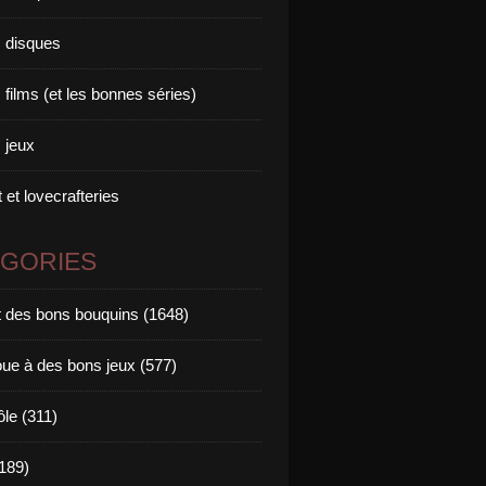
 disques
films (et les bonnes séries)
 jeux
 et lovecrafteries
ÉGORIES
it des bons bouquins (1648)
oue à des bons jeux (577)
ôle (311)
189)