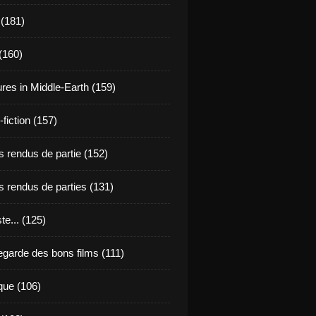
 (181)
(160)
res in Middle-Earth (159)
fiction (157)
 rendus de partie (152)
 rendus de parties (131)
ste... (125)
egarde des bons films (111)
que (106)