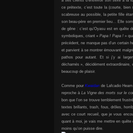
à ses clients d’entrevoir son sexe à la 
ce prétexte, c’est toute la (courte, bie
scabreuse au possible, la petite fille éta
son beau-père en premier lieu… Elle somb
de gêne : c’est qu’Oyasu est en quête de
symboliques, criant «
Papa ! Papa !
» qua
précédent, ne manque pas d’un certain hu
et parvient à se montrer émouvant malgr
pathos pour autant. Et si j’y ai lar
décharnés », décidément extraordinaire, 
beaucoup de plaisir.
Comme pour
Kwaidan
de Lafcadio Hearn d
reproche à
La Vigne des morts sur le co
bon que l’on se trouve terriblement frustr
textes brillants, trash, fous, drôles, ho
avec ce court recueil, que je vous enc
quant à moi, je vais me mettre en quête d
moins qu’on puisse dire.