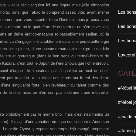
e – et le récit acquiert ici une légère mais jolie dimension
Les bons
s morts, ainsi que Takao le comprend assez vite, avant même
emment pas vous raconter toute l’histoire, mais je peux vous
Les bons 
ans la mesure où la quatrième de couverture ne s’en prive pas,
dans un délire érotico-macabre et passablement sadien, où la
Les bons
lles va s’engager inéluctablement dans une perpétuelle orgie
très belle plume, d’une poésie remarquable malgré le sordide
Lovecraft
éaliste et grotesque (dans le bon sens du terme) histoire de
 Kazura, c’est tout le Japon de l’ère Shôwa que l’on entrevoit,
nt d’orgue. Je n’hésiterai pas à qualifier ce récit de chef-
CAT
ent pas trop fort. « La Vigne des morts sur le col des dieux
 d’une singularité forte, bien révélateur du talent comme des
#Nébal l
n de le dire, mais on n’en sort pas indemne : une merveille,
#Nébal j
n’a probablement pas le même brio, mais c’est néanmoins un
#jeu de r
me). Il s’agit d’une variation érotique sur le conte d’Andersen
). La petite Oyasu y expose son corps déjà ravagé, proposant
#Japon (