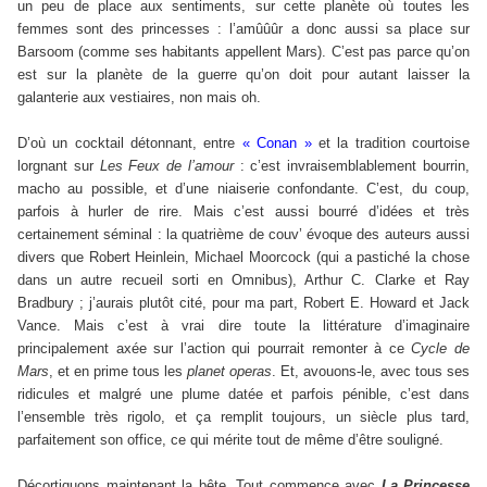
un peu de place aux sentiments, sur cette planète où toutes les
femmes sont des princesses : l’amûûûr a donc aussi sa place sur
Barsoom (comme ses habitants appellent Mars). C’est pas parce qu’on
est sur la planète de la guerre qu’on doit pour autant laisser la
galanterie aux vestiaires, non mais oh.
D’où un cocktail détonnant, entre
« Conan »
et la tradition courtoise
lorgnant sur
Les Feux de l’amour
: c’est invraisemblablement bourrin,
macho au possible, et d’une niaiserie confondante. C’est, du coup,
parfois à hurler de rire. Mais c’est aussi bourré d’idées et très
certainement séminal : la quatrième de couv’ évoque des auteurs aussi
divers que Robert Heinlein, Michael Moorcock (qui a pastiché la chose
dans un autre recueil sorti en Omnibus), Arthur C. Clarke et Ray
Bradbury ; j’aurais plutôt cité, pour ma part, Robert E. Howard et Jack
Vance. Mais c’est à vrai dire toute la littérature d’imaginaire
principalement axée sur l’action qui pourrait remonter à ce
Cycle de
Mars
, et en prime tous les
planet operas
. Et, avouons-le, avec tous ses
ridicules et malgré une plume datée et parfois pénible, c’est dans
l’ensemble très rigolo, et ça remplit toujours, un siècle plus tard,
parfaitement son office, ce qui mérite tout de même d’être souligné.
Décortiquons maintenant la bête. Tout commence avec
La Princesse