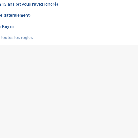
 a 13 ans (et vous l'avez ignoré)
e (littéralement)
im Rayan
 toutes les règles
s les jeux vidéo
us choquant de Rockstar ? - Le scandale BULLY
e plus moche de Steam
du RÊVE tourne au CAUCHEMAR
pendant 8 heures
it… à tort
umiliés par un jeu vidéo
ire - Final Fantasy 8
ti un empire - Age of Empires