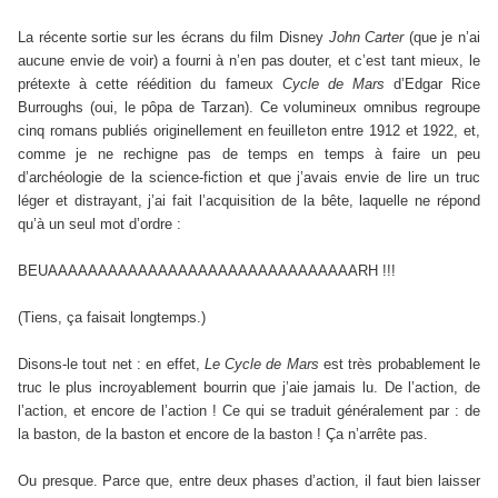
La récente sortie sur les écrans du film Disney
John Carter
(que je n’ai
aucune envie de voir) a fourni à n’en pas douter, et c’est tant mieux, le
prétexte à cette réédition du fameux
Cycle de Mars
d’Edgar Rice
Burroughs (oui, le pôpa de Tarzan). Ce volumineux omnibus regroupe
cinq romans publiés originellement en feuilleton entre 1912 et 1922, et,
comme je ne rechigne pas de temps en temps à faire un peu
d’archéologie de la science-fiction et que j’avais envie de lire un truc
léger et distrayant, j’ai fait l’acquisition de la bête, laquelle ne répond
qu’à un seul mot d’ordre :
BEUAAAAAAAAAAAAAAAAAAAAAAAAAAAAAAARH !!!
(Tiens, ça faisait longtemps.)
Disons-le tout net : en effet,
Le Cycle de Mars
est très probablement le
truc le plus incroyablement bourrin que j’aie jamais lu. De l’action, de
l’action, et encore de l’action ! Ce qui se traduit généralement par : de
la baston, de la baston et encore de la baston ! Ça n’arrête pas.
Ou presque. Parce que, entre deux phases d’action, il faut bien laisser