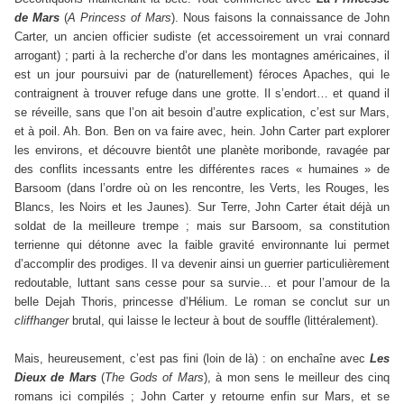
de Mars
(
A Princess of Mars
). Nous faisons la connaissance de John
Carter, un ancien officier sudiste (et accessoirement un vrai connard
arrogant) ; parti à la recherche d’or dans les montagnes américaines, il
est un jour poursuivi par de (naturellement) féroces Apaches, qui le
contraignent à trouver refuge dans une grotte. Il s’endort… et quand il
se réveille, sans que l’on ait besoin d’autre explication, c’est sur Mars,
et à poil. Ah. Bon. Ben on va faire avec, hein. John Carter part explorer
les environs, et découvre bientôt une planète moribonde, ravagée par
des conflits incessants entre les différentes races « humaines » de
Barsoom (dans l’ordre où on les rencontre, les Verts, les Rouges, les
Blancs, les Noirs et les Jaunes). Sur Terre, John Carter était déjà un
soldat de la meilleure trempe ; mais sur Barsoom, sa constitution
terrienne qui détonne avec la faible gravité environnante lui permet
d’accomplir des prodiges. Il va devenir ainsi un guerrier particulièrement
redoutable, luttant sans cesse pour sa survie… et pour l’amour de la
belle Dejah Thoris, princesse d’Hélium. Le roman se conclut sur un
cliffhanger
brutal, qui laisse le lecteur à bout de souffle (littéralement).
Mais, heureusement, c’est pas fini (loin de là) : on enchaîne avec
Les
Dieux de Mars
(
The Gods of Mars
), à mon sens le meilleur des cinq
romans ici compilés ; John Carter y retourne enfin sur Mars, et se