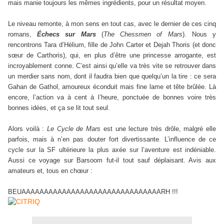
mais manie toujours les mêmes ingrédients, pour un résultat moyen.
Le niveau remonte, à mon sens en tout cas, avec le dernier de ces cinq
romans,
Échecs sur Mars
(
The Chessmen of Mars
). Nous y
rencontrons Tara d’Hélium, fille de John Carter et Dejah Thoris (et donc
sœur de Carthoris), qui, en plus d’être une princesse arrogante, est
incroyablement conne. C’est ainsi qu’elle va très vite se retrouver dans
un merdier sans nom, dont il faudra bien que quelqu’un la tire : ce sera
Gahan de Gathol, amoureux éconduit mais fine lame et tête brûlée. Là
encore, l’action va à cent à l’heure, ponctuée de bonnes voire très
bonnes idées, et ça se lit tout seul.
Alors voilà :
Le Cycle de Mars
est une lecture très drôle, malgré elle
parfois, mais à n’en pas douter fort divertissante. L’influence de ce
cycle sur la SF ultérieure la plus axée sur l’aventure est indéniable.
Aussi ce voyage sur Barsoom fut-il tout sauf déplaisant. Avis aux
amateurs et, tous en chœur :
BEUAAAAAAAAAAAAAAAAAAAAAAAAAAAAAAARH !!!