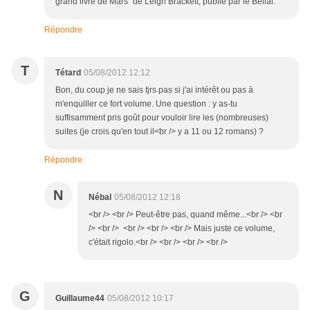
grand livre de Mars" de Leigh Brackett, publié par le Bélial.
Répondre
T
Tétard
05/08/2012 12:12
Bon, du coup je ne sais tjrs pas si j'ai intérêt ou pas à
m'enquiller ce fort volume. Une question : y as-tu
suffisamment pris goût pour vouloir lire les (nombreuses)
suites (je crois qu'en tout il<br /> y a 11 ou 12 romans) ?
Répondre
N
Nébal
05/08/2012 12:18
<br /> <br /> Peut-être pas, quand même...<br /> <br
/> <br /> <br /> <br /> <br /> Mais juste ce volume,
c'était rigolo.<br /> <br /> <br /> <br />
G
Guillaume44
05/08/2012 10:17