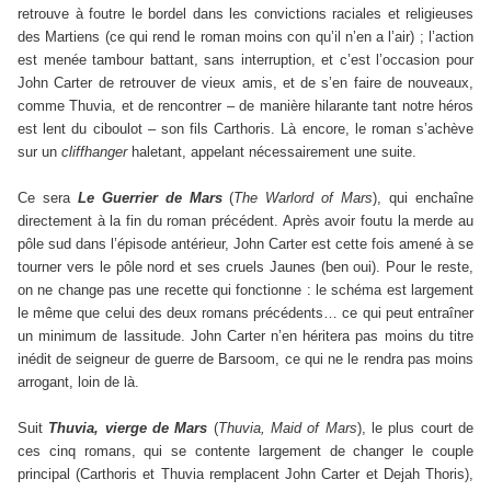
retrouve à foutre le bordel dans les convictions raciales et religieuses
des Martiens (ce qui rend le roman moins con qu’il n’en a l’air) ; l’action
est menée tambour battant, sans interruption, et c’est l’occasion pour
John Carter de retrouver de vieux amis, et de s’en faire de nouveaux,
comme Thuvia, et de rencontrer – de manière hilarante tant notre héros
est lent du ciboulot – son fils Carthoris. Là encore, le roman s’achève
sur un
cliffhanger
haletant, appelant nécessairement une suite.
Ce sera
Le Guerrier de Mars
(
The Warlord of Mars
), qui enchaîne
directement à la fin du roman précédent. Après avoir foutu la merde au
pôle sud dans l’épisode antérieur, John Carter est cette fois amené à se
tourner vers le pôle nord et ses cruels Jaunes (ben oui). Pour le reste,
on ne change pas une recette qui fonctionne : le schéma est largement
le même que celui des deux romans précédents… ce qui peut entraîner
un minimum de lassitude. John Carter n’en héritera pas moins du titre
inédit de seigneur de guerre de Barsoom, ce qui ne le rendra pas moins
arrogant, loin de là.
Suit
Thuvia, vierge de Mars
(
Thuvia, Maid of Mars
), le plus court de
ces cinq romans, qui se contente largement de changer le couple
principal (Carthoris et Thuvia remplacent John Carter et Dejah Thoris),