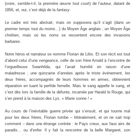
(voire, semble-t-il, la première œuvre tout court) de l’auteur, datant de
1856, et, oui, c’est déjà de la
fantasy
.
Le cadre est très abstrait, mais on supposera qu’il s’agit (dans un
premier temps tout du moins…) du Moyen Âge anglais ; un Moyen Âge
chrétien, mais où les noms se ressentent encore des invasions
barbares.
Notre héros et narrateur se nomme Florian de Liliis. Et son récit est tout
d’abord celui d’une vengeance, celle de son frère Arnald à l’encontre de
l’orgueilleuse Swanhilda, qui l’avait humilié en raison d’une
maladresse ; une quinzaine d’années après le triste événement, les
deux frères, accompagnés de leurs hommes en armes, obtiennent
réparation en tuant la perfide femelle. Mais le sang appelle le sang, et
c’est dès lors la famille de la défunte, incarnée par Harald le Rouge, qui
s’en prend à la maison des Lys. «
Marie sonne !
»
Au cours de l’inévitable guerre privée qui s’ensuit, et qui tourne mal
pour les deux frères, Florian tombe – littéralement, et on ne sait trop
comment – dans une étrange contrée : le Pays creux, aux faux airs de
paradis… ou d’enfer. Il y fait la rencontre de la belle Margaret, son