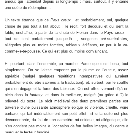
amour, qui l’attendait depuis si longtemps ; mais, surtout, il y entame
une quête de rédemption…
Un texte étrange que ce
Pays creux
; et probablement, oui, quelque
chose de pas tout à fait abouti : le récit, fort décousu et qui sent la
fable, enchaîne, à partir de la chute de Florian dans le Pays creux –
tout se tient parfaitement jusque-là –, songeries pré-surréalistes,
allégories plus ou moins forcées, tableaux édifiants, un peu à la va-
comme-je-te-pousse. Ce qui est plus ou moins convaincant.
Et pourtant, dans l’ensemble, ça marche. Parce que c’est beau, tout
simplement. On se laisse emporter par la plume de l’auteur, assez
agréable (malgré quelques répétitions intempestives qui auraient
probablement dû être sabrées à la traduction), et, surtout, par le souffle
qui s’en dégage et la force des tableaux. On est effectivement déjà en
plein dans la
fantasy
, et dans la meilleure, malgré (ou grâce à ?) la
brièveté du texte. Le récit médiéval des deux premières parties est
traversé d’une puissante atmosphère épique et violente, cruelle, voire
barbare, qui fait indéniablement son petit effet. Et si la suite est plus
déconcertante, du fait de son caractère mi-onirique, mi-allégorique, elle
n’en contient pas moins à l’occasion de fort belles images, du genre à
marquer le lecteur fasciné.