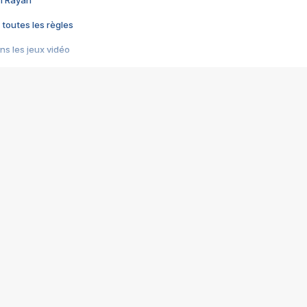
im Rayan
 toutes les règles
s les jeux vidéo
us choquant de Rockstar ? - Le scandale BULLY
e plus moche de Steam
du RÊVE tourne au CAUCHEMAR
pendant 8 heures
it… à tort
umiliés par un jeu vidéo
ire - Final Fantasy 8
ti un empire - Age of Empires
story DOFUS
tard, il crée l'un des pires jeux de tous les temps, MindsEye.