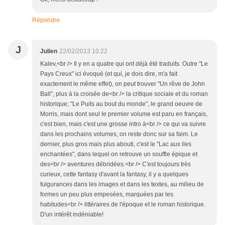
Répondre
J
Julien
22/02/2013 10:22
Kalev,<br /> Il y en a quatre qui ont déjà été traduits. Outre "Le
Pays Creux" ici évoqué (et qui, je dois dire, m'a fait
exactement le même effet), on peut trouver "Un rêve de John
Ball", plus à la croisée de<br /> la critique sociale et du roman
historique; "Le Puits au bout du monde", le grand oeuvre de
Morris, mais dont seul le premier volume est paru en français,
c'est bien, mais c'est une grosse intro à<br /> ce qui va suivre
dans les prochains volumes, on reste donc sur sa faim. Le
dernier, plus gros mais plus abouti, c'est le "Lac aux iles
enchantées", dans lequel on retrouve un souffle épique et
des<br /> aventures débridées.<br /> C'est toujours très
curieux, cette fantasy d'avant la fantasy, il y a quelques
fulgurances dans les images et dans les textes, au milieu de
formes un peu plus empesées, marquées par les
habitudes<br /> littéraires de l'époque et le roman historique.
D'un intérêt indéniable!