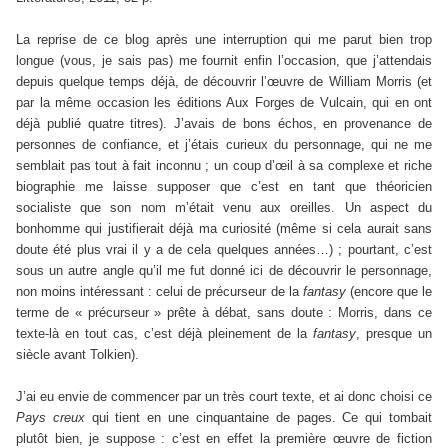
La reprise de ce blog après une interruption qui me parut bien trop
longue (vous, je sais pas) me fournit enfin l’occasion, que j’attendais
depuis quelque temps déjà, de découvrir l’œuvre de William Morris (et
par la même occasion les éditions Aux Forges de Vulcain, qui en ont
déjà publié quatre titres). J’avais de bons échos, en provenance de
personnes de confiance, et j’étais curieux du personnage, qui ne me
semblait pas tout à fait inconnu ; un coup d’œil à sa complexe et riche
biographie me laisse supposer que c’est en tant que théoricien
socialiste que son nom m’était venu aux oreilles. Un aspect du
bonhomme qui justifierait déjà ma curiosité (même si cela aurait sans
doute été plus vrai il y a de cela quelques années…) ; pourtant, c’est
sous un autre angle qu’il me fut donné ici de découvrir le personnage,
non moins intéressant : celui de précurseur de la
fantasy
(encore que le
terme de « précurseur » prête à débat, sans doute : Morris, dans ce
texte-là en tout cas, c’est déjà pleinement de la
fantasy
, presque un
siècle avant Tolkien).
J’ai eu envie de commencer par un très court texte, et ai donc choisi ce
Pays creux
qui tient en une cinquantaine de pages. Ce qui tombait
plutôt bien, je suppose : c’est en effet la première œuvre de fiction