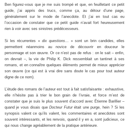
Ben figurez-vous que je me suis trompé et que, en feuilletant ce petit
guide, j’ai appris des trucs, comme ça, au détour d’une page,
généralement sur le mode de l’anecdote. Et j’ai en tout cas eu
l’occasion de constater que ce petit guide n’avait fort heureusement
rien à voir avec ses sinistres prédécesseurs.
Si les récurrentes «
dix questions…
» sont un brin candides, elles
permettent néanmoins au novice de découvrir en douceur le
personnage et son œuvre. Or ce n’est pas de refus : on le sait – enfin,
on devrait –, la vie de Philip K. Dick ressemblait un tantinet à ses
romans, et en connaître quelques éléments permet de mieux apprécier
son œuvre (ce qui est à vrai dire sans doute le cas pour tout auteur
digne de ce nom).
L’étude des romans de l’auteur est tout à fait satisfaisante : exhaustive,
elle n’hésite pas à trier le bon grain de l’ivraie, et force m’est de
constater que je suis le plus souvent d’accord avec Étienne Barillier –
quand je vous disais que
Docteur Futur
était une purge, hein ? Si les
synopsis valent ce qu’ils valent, les commentaires et anecdotes sont
souvent intéressants, et les renvois, quand il y en a, sont judicieux, ce
qui nous change agréablement de la pratique antérieure.