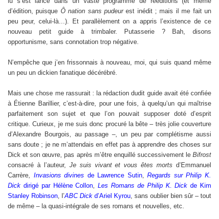
lu s’est lancé dans un vaste programme de rééditions (et même
d’édition, puisque
Ô nation sans pudeur
est inédit ; mais il me fait un
peu peur, celui-là…). Et parallèlement on a appris l’existence de ce
nouveau petit guide à trimbaler. Putasserie ? Bah, disons
opportunisme, sans connotation trop négative.
N’empêche que j’en frissonnais à nouveau, moi, qui suis quand même
un peu un dickien fanatique décérébré.
Mais une chose me rassurait : la rédaction dudit guide avait été confiée
à Étienne Barillier, c’est-à-dire, pour une fois, à quelqu’un qui maîtrise
parfaitement son sujet et que l’on pouvait supposer doté d’esprit
critique. Curieux, je me suis donc procuré la bête – très jolie couverture
d’Alexandre Bourgois, au passage –, un peu par complétisme aussi
sans doute ; je ne m’attendais en effet pas à apprendre des choses sur
Dick et son œuvre, pas après m’être enquillé successivement le
Bifrost
consacré à l’auteur,
Je suis vivant et vous êtes morts
d’Emmanuel
Carrère,
Invasions divines
de Lawrence Sutin
,
Regards sur Philip K.
Dick
dirigé par Hélène Collon
,
Les Romans de Philip K. Dick
de Kim
Stanley Robinson
, l’
ABC Dick
d’Ariel Kyrou
, sans oublier bien sûr – tout
de même – la quasi-intégrale de ses romans et nouvelles, etc.