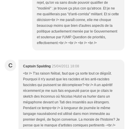
rejet, qu'on va sans doute pouvoir qualifier de
"modéré" : je trouve ça plus con qu'atroce. Et je ne
me qualifierais pas "d'anti-corrida" militant. Et si cette
décision<br /> me paraît conne, elle me choque
beaucoup moins que bien d'autres aspects de la
politique actuellement menée par le Gouvernement
et soutenue par l'UMP. Question de priorités,
effectivement.<br /> <br /> <br /> <br />
C
Captain Spalding
25/04/2011 18:08
<br /> T'as raison Nébal, faut que ça sorte tout ce dégoût.
Pourquoi il n'y aurait que les racistes et les anti-racistes
fascistes qui puissent se décomplexer?<br /> A un apéritif
récemment je me suis fais engueulé parce que je citais le
sketch des Inconnus où Nicolas Hulot va hurler dans un
mégaphone devant un Tati des insanités aux étrangers.
Pendant ce temps<br /> à longueur de journée le même
langage nauséabond est utilisé dans mon immeuble au
premier degré, de façon convenue. La morale de l'histoire? Je
pense que le manque d'artistes comiques pertinents -<br />