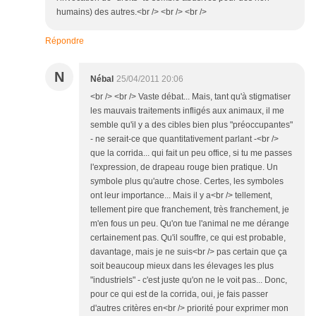
humains) des autres.<br /> <br /> <br />
Répondre
N
Nébal
25/04/2011 20:06
<br /> <br /> Vaste débat... Mais, tant qu'à stigmatiser
les mauvais traitements infligés aux animaux, il me
semble qu'il y a des cibles bien plus "préoccupantes"
- ne serait-ce que quantitativement parlant -<br />
que la corrida... qui fait un peu office, si tu me passes
l'expression, de drapeau rouge bien pratique. Un
symbole plus qu'autre chose. Certes, les symboles
ont leur importance... Mais il y a<br /> tellement,
tellement pire que franchement, très franchement, je
m'en fous un peu. Qu'on tue l'animal ne me dérange
certainement pas. Qu'il souffre, ce qui est probable,
davantage, mais je ne suis<br /> pas certain que ça
soit beaucoup mieux dans les élevages les plus
"industriels" - c'est juste qu'on ne le voit pas... Donc,
pour ce qui est de la corrida, oui, je fais passer
d'autres critères en<br /> priorité pour exprimer mon