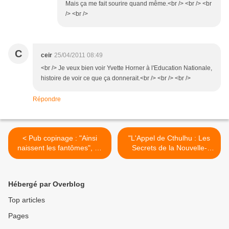
Mais ça me fait sourire quand même.<br /> <br /> <br
/> <br />
C
ceir
25/04/2011 08:49
<br /> Je veux bien voir Yvette Horner à l'Education Nationale,
histoire de voir ce que ça donnerait.<br /> <br /> <br />
Répondre
< Pub copinage : "Ainsi
"L'Appel de Cthulhu : Les
naissent les fantômes", de
Secrets de la Nouvelle-
Lisa Tuttle
Orléans" >
Hébergé par Overblog
Top articles
Pages