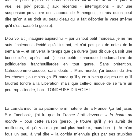
vue, les pôv’ petits…) aux récentes « interrogations » sur une
suspension provisoire des accords de Schengen, je crois qu’on peut
dire qu’on a eu droit au seau d’eau qui a fait déborder le vase (même
qu’il s’est cassé la gueule).
D’où voilà ; j’inaugure aujourd’hui – par un tout petit morceau, je ne me
suis finalement décidé qu’à l’instant, et n’ai pas pris de notes de la
semaine –, et on verra le temps que ça durera (pas dit que ça soit une
bonne idée, après tout…), une petite chronique hebdomadaire de
politiqueries franchouillardes en tout genre. Sans prétention.
Caféducommercesque, sans doute… Mais merde, j’ai besoin de
dire
les choses ; au moins ça. Et parce qu’il y en a bien quelques-uns qu’il
faudrait tondre à la Libération, mais que celle-ci risque de se faire un
peu trop attendre, hop : TONDEUSE DIRECTE !
La corrida inscrite au patrimoine immatériel de la France. Ça fait jaser.
Sur Facebook, j’ai lu que la France était devenue «
la honte du
monde
» pour cette raison (perso, je trouve qu’il y en aurait de
meilleures, et qu’il y a malgré tout plus honteux, mais bon…). Je m’en
fous un peu, à vrai dire – la corrida m’ennuie plus par ses stupides