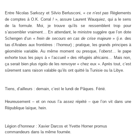
Entre Nicolas Sarkozy et Silvio Berlusconi, «
ce n’est pas
Règlements
de comptes à O.K. Corral
!
», assure Laurent Wauquiez, qui a le sens
de la formule. Moi, je trouve qu’ils se ressemblent trop pour
s’assembler vraiment… En attendant, le ministre suggère que l’on dote
Schengen d’un «
frein de secours en cas de crise majeure
» (
i.e.
des
tas d’Arabes aux frontières : l’horreur) ; pratique, les grands principes à
géométrie variable. Au même moment ou presque, l’
oberst
… le pape
exhorte tous les pays à « l’accueil » des réfugiés africains… Mais non,
ça serait bien plus rigolo de les renvoyer « chez eux ». Après tout, c’est
sûrement sans raison valable qu’ils ont quitté la Tunisie ou la Libye.
Tiens, d’ailleurs : demain, c’est le lundi de Pâques. Férié.
Heureusement – et on nous l’a assez répété – que l’on vit dans une
République laïque, hein.
Légion d’honneur : Xavier Darcos et Yvette Horner promus
commandeurs dans la même fournée.