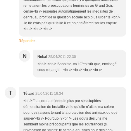
remettaient les préoccupations féministes au Grand Soir,
censé<br /> résoudre automatiquement les inégalités de
genre, au profit de la question sociale bcp plus urgente.<br />
Je ne crois pas qu'il faille à ce point hiérarchiser les enjeux.
<br /> <br /> <br />
Répondre
N
Nébal
25/04/2011 22:30
<br /> <br /> Sophiste, va ! C'est sûr que, envisagé
sous cet angle...<br /> <br /> <br /> <br />
T
Tétard
25/04/2011 19:34
<br /> "La corrida m’ennuie plus par ses stupides
démonstration de brutalité virile qu’elle n’attise ma colère
pour des raisons tenant à la protection des animaux ou que
sais-je"<br /> Pourquoi ?<br /> Les goûts des uns me
semblent moins préoccupants que les souffrances (si
l'invocation de "droits" te semble abusives pour des non-