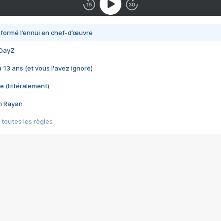
nsformé l’ennui en chef-d’œuvre
 DayZ
 a 13 ans (et vous l'avez ignoré)
e (littéralement)
im Rayan
 toutes les règles
s les jeux vidéo
us choquant de Rockstar ? - Le scandale BULLY
e plus moche de Steam
du RÊVE tourne au CAUCHEMAR
pendant 8 heures