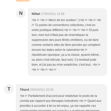
Répondre
N
Nébal
27/04/2011 12:58
<br /> <br /> Merci de ton soutien ! :)<br /> <br /> <br
/> Tu parles de conventions collectives, c'est un
ordre juridique différent.<br /> <br /> <br /> Et puis
bon, mon but n'était pas de revendiquer la
suppression des jours fériés chrétiens, ou de faire
comme certains sites de libre-pensée qui comptent
encore les dates selon le calendrier<br />
républicain (quoique, ça a la classe, quand même...
ou alors c'est ridicule, faut voir). Ca tombait juste
bien, et j'ai pas pu m'en empêcher, c'est tout...<br />
<br /> <br /> <br />
T
Tétard
25/04/2011 20:30
<br /> Parfaitement d'accord pour relativiser le poids de la
corrida par rapport aux élevages industriels.<br /> Quant aux
priorités à accorder à tel ou tel enjeu, ça me rappelle ces
communistes-marxistes qui jusqu'il y a quelques décennies