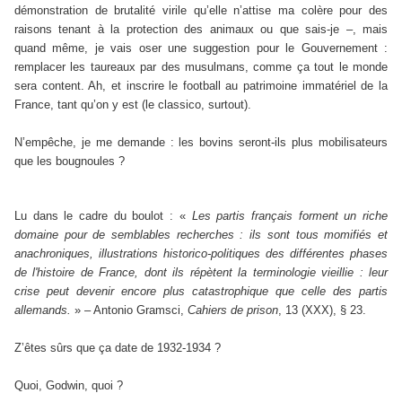
démonstration de brutalité virile qu’elle n’attise ma colère pour des
raisons tenant à la protection des animaux ou que sais-je –, mais
quand même, je vais oser une suggestion pour le Gouvernement :
remplacer les taureaux par des musulmans, comme ça tout le monde
sera content. Ah, et inscrire le football au patrimoine immatériel de la
France, tant qu’on y est (le classico, surtout).
N’empêche, je me demande : les bovins seront-ils plus mobilisateurs
que les bougnoules ?
Lu dans le cadre du boulot : «
Les partis français forment un riche
domaine pour de semblables recherches : ils sont tous momifiés et
anachroniques, illustrations historico-politiques des différentes phases
de l'histoire de France, dont ils répètent la terminologie vieillie : leur
crise peut devenir encore plus catastrophique que celle des partis
allemands.
» – Antonio Gramsci,
Cahiers de prison
, 13 (XXX), § 23.
Z’êtes sûrs que ça date de 1932-1934 ?
Quoi, Godwin, quoi ?