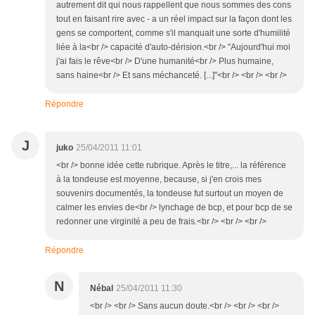
autrement dit qui nous rappellent que nous sommes des cons
tout en faisant rire avec - a un réel impact sur la façon dont les
gens se comportent, comme s'il manquait une sorte d'humilité
liée à la<br /> capacité d'auto-dérision.<br /> "Aujourd'hui moi
j'ai fais le rêve<br /> D'une humanité<br /> Plus humaine,
sans haine<br /> Et sans méchanceté. [...]"<br /> <br /> <br />
Répondre
J
juko
25/04/2011 11:01
<br /> bonne idée cette rubrique. Après le titre,... la référence
à la tondeuse est moyenne, because, si j'en crois mes
souvenirs documentés, la tondeuse fut surtout un moyen de
calmer les envies de<br /> lynchage de bcp, et pour bcp de se
redonner une virginité a peu de frais.<br /> <br /> <br />
Répondre
N
Nébal
25/04/2011 11:30
<br /> <br /> Sans aucun doute.<br /> <br /> <br />