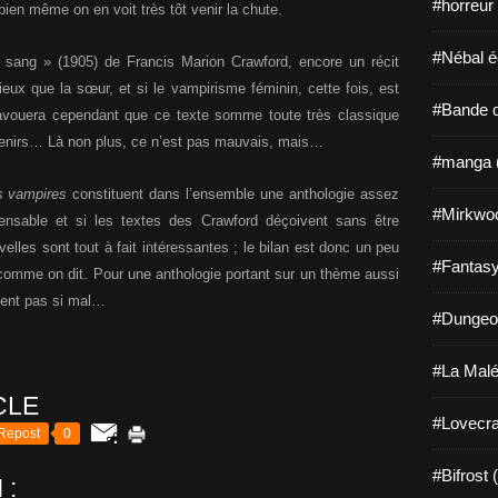
#horreur
bien même on en voit très tôt venir la chute.
#Nébal é
 sang » (1905) de Francis Marion Crawford, encore un récit
mieux que la sœur, et si le vampirisme féminin, cette fois, est
#Bande d
 avouera cependant que ce texte somme toute très classique
uvenirs… Là non plus, ce n’est pas mauvais, mais…
#manga 
 vampires
constituent dans l’ensemble une anthologie assez
#Mirkwo
ensable et si les textes des Crawford déçoivent sans être
elles sont tout à fait intéressantes ; le bilan est donc un peu
#Fantasy
, comme on dit. Pour une anthologie portant sur un thème aussi
ment pas si mal…
#Dungeo
#La Malé
CLE
#Lovecra
Repost
0
#Bifrost 
 :