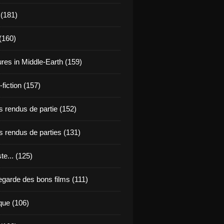
 (181)
(160)
res in Middle-Earth (159)
fiction (157)
 rendus de partie (152)
 rendus de parties (131)
ste... (125)
egarde des bons films (111)
que (106)