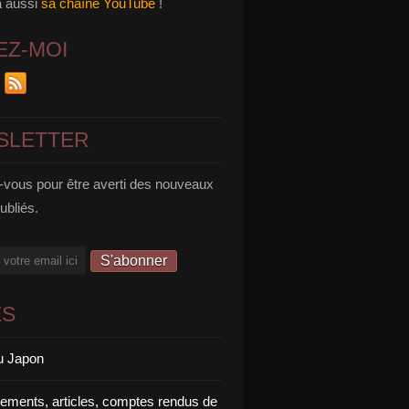
a aussi
sa chaîne YouTube
!
EZ-MOI
SLETTER
vous pour être averti des nouveaux
publiés.
ES
u Japon
rements, articles, comptes rendus de