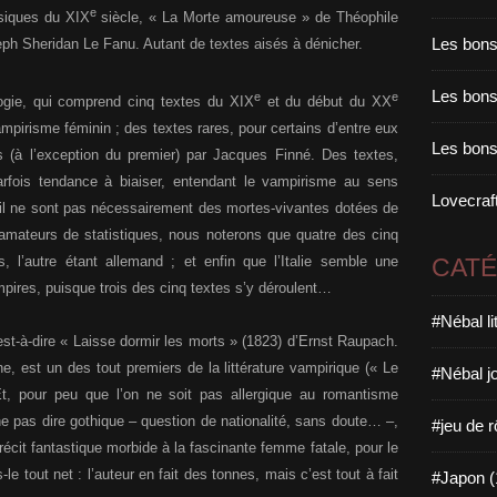
e
ssiques du XIX
siècle, « La Morte amoureuse » de Théophile
Les bons
eph Sheridan Le Fanu. Autant de textes aisés à dénicher.
Les bons 
e
e
ogie, qui comprend cinq textes du XIX
et du début du XX
ampirisme féminin ; des textes rares, pour certains d’entre eux
Les bons
ts (à l’exception du premier) par Jacques Finné. Des textes,
parfois tendance à biaiser, entendant le vampirisme au sens
Lovecraft
il ne sont pas nécessairement des mortes-vivantes dotées de
amateurs de statistiques, nous noterons que quatre des cinq
s, l’autre étant allemand ; et enfin que l’Italie semble une
CAT
pires, puisque trois des cinq textes s’y déroulent…
#Nébal l
à-dire « Laisse dormir les morts » (1823) d’Ernst Raupach.
ine, est un des tout premiers de la littérature vampirique (« Le
#Nébal j
t, pour peu que l’on ne soit pas allergique au romantisme
e pas dire gothique – question de nationalité, sans doute… –,
#jeu de r
écit fantastique morbide à la fascinante femme fatale, pour le
 tout net : l’auteur en fait des tonnes, mais c’est tout à fait
#Japon (