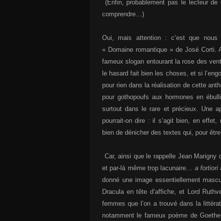
(Enfin, probablement pas le lecteur d
comprendre…)
O
ui, mais attention : c’est que nou
« Domaine romantique » de José Corti. 
fameux slogan entourant la rose des vent
le hasard fait bien les choses, et si l’e
pour rien dans la réalisation de cette anthol
pour gothopoufs aux hormones en ébulliti
surtout dans le rare et précieux. Une 
pourrait-on dire : il s’agit bien, en eff
bien de dénicher des textes qui, pour êtr
Car, ainsi que le rappelle Jean Marigny d
et par-là même trop lacunaire…
a fortiori
à
donné une image essentiellement mascul
Dracula en tête d’affiche, et Lord Ruth
femmes que l’on a trouvé dans la littér
notamment le fameux poème de Goethe « 