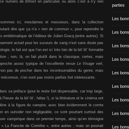
e ce numéro de
Bifrost
en particulier, ou alors c’est à n’y rien
parties
Les bon
s sommes ici, mesdames et messieurs, dans la collection
Autant dire que ça n’a «
rien de commun
», pour reprendre le
Les bons
s emblématique de l’éditeur de Julien Gracq (entre autres). Si
ngouement actuel pour les suceurs de sang n’est sans doute pas
Les bons
ogie, le fait est que l’on est ici très loin de la bit’-lit’ formatée
on ; non, là, on fait plutôt dans le classique, certes, mais
Les bons
approche assez typique de l’excellente revue
Le Visage vert
,
et, non pas de piocher dans les incontournables du genre, mais
Les bons
e méconnus, n’en sont pas moins parfois fort intéressants.
Les bon
ans sa préface (pour le reste fort dispensable, car trop large,
 l’heure de la bit’-lit’, hélas !), si la littérature et le cinéma ont
Les bon
ine à la figure du vampire, avec bien évidemment le comte
ven en
outsider
non négligeable, ce sont pourtant surtout des
Les bons
ature vampirique dans un premier temps, ainsi qu’en témoigne
La Fiancée de Corinthe », entre autres ; mais on pourrait
Les bon