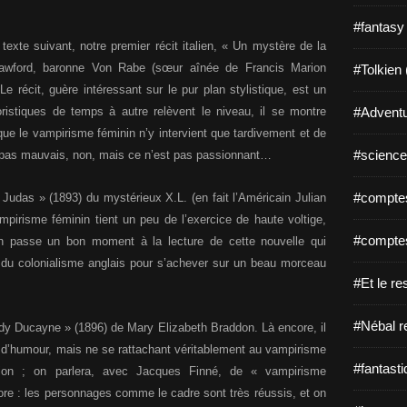
#fantasy
 texte suivant, notre premier récit italien, « Un mystère de la
awford, baronne Von Rabe (sœur aînée de Francis Marion
#Tolkien 
Le récit, guère intéressant sur le pur plan stylistique, est un
ristiques de temps à autre relèvent le niveau, il se montre
#Adventu
que le vampirisme féminin n’y intervient que tardivement et de
#science-
pas mauvais, non, mais ce n’est pas passionnant…
#comptes
 Judas » (1893) du mystérieux X.L. (en fait l’Américain Julian
pirisme féminin tient un peu de l’exercice de haute voltige,
#comptes
n passe un bon moment à la lecture de cette nouvelle qui
 colonialisme anglais pour s’achever sur un beau morceau
#Et le re
#Nébal r
dy Ducayne » (1896) de Mary Elizabeth Braddon. Là encore, il
e d’humour, mais ne se rattachant véritablement au vampirisme
#fantasti
tation ; on parlera, avec Jacques Finné, de « vampirisme
re : les personnages comme le cadre sont très réussis, et on