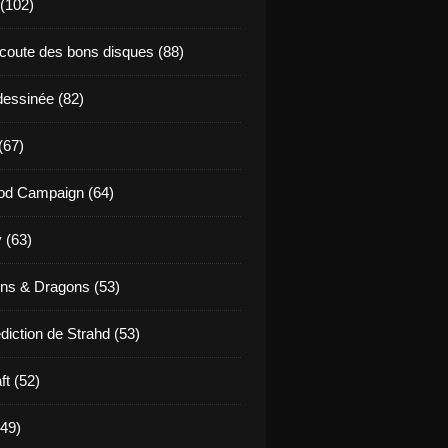
 (102)
coute des bons disques (88)
essinée (82)
(67)
od Campaign (64)
 (63)
ns & Dragons (53)
diction de Strahd (53)
ft (52)
(49)