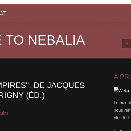
CT
 TO NEBALIA
À P
MPIRES", DE JACQUES
RIGNY (ÉD.)
Le ridicu
nous rend
quins
plus for