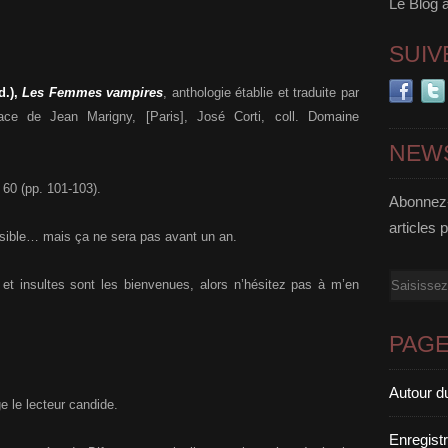
Le Blog 
SUIV
d.),
Les Femmes vampires
, anthologie établie et traduite par
ce de Jean Marigny, [Paris], José Corti, coll. Domaine
NEW
 60 (pp. 101-103).
Abonnez-
articles 
ossible… mais ça ne sera pas avant un an.
Email
 et insultes sont les bienvenues, alors n’hésitez pas à m’en
PAG
Autour d
e le lecteur candide.
Enregist