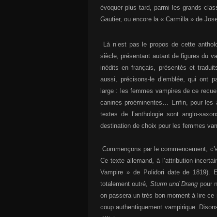
évoquer plus tard, parmi les grands cla
Gautier, ou encore la « Carmilla » de Jos
Là n’est pas le propos de cette anthol
siècle, présentant autant de figures du v
inédits en français, présentés et tradui
aussi, précisons-le d’emblée, qui ont 
large : les femmes vampires de ce recue
canines proéminentes… Enfin, pour les 
textes de l’anthologie sont anglo-saxon
destination de choix pour les femmes vam
Commençons par le commencement, c’est-
Ce texte allemand, à l’attribution incerta
Vampire » de Polidori date de 1819). E
totalement outré,
Sturm und Drang
pour n
on passera un très bon moment à lire ce r
coup authentiquement vampirique. Disons-le