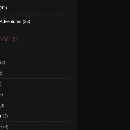
(42)
 Adventures (36)
IVES
(2)
2)
)
2)
(3)
r
(3)
er
(4)