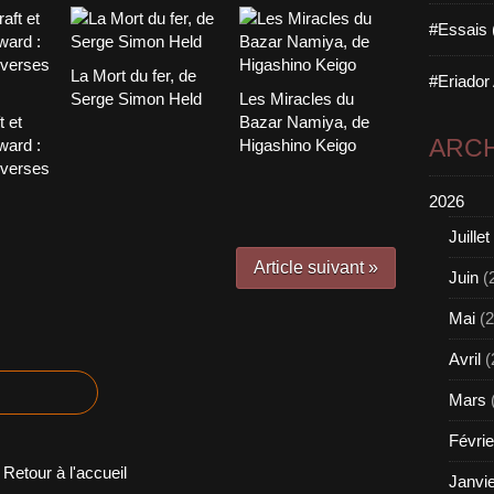
#Essais 
La Mort du fer, de
#Eriador
Serge Simon Held
Les Miracles du
t et
Bazar Namiya, de
ARCH
ward :
Higashino Keigo
overses
2026
Juillet
Article suivant »
Juin
(
Mai
(2
Avril
(
Mars
Févrie
Retour à l'accueil
Janvi