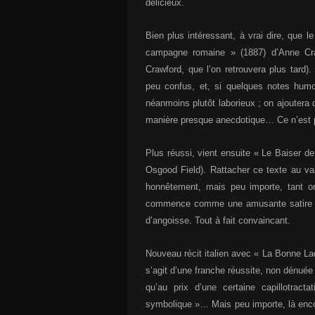
délicieux.
Bien plus intéressant, à vrai dire, que le
campagne romaine » (1887) d’Anne Cr
Crawford, que l’on retrouvera plus tard). 
peu confus, et, si quelques notes humo
néanmoins plutôt laborieux ; on ajoutera 
manière presque anecdotique… Ce n’est 
Plus réussi, vient ensuite « Le Baiser de
Osgood Field). Rattacher ce texte au vam
honnêtement, mais peu importe, tant o
commence comme une amusante satire du
d’angoisse. Tout à fait convaincant.
Nouveau récit italien avec « La Bonne La
s’agit d’une franche réussite, non dénué
qu’au prix d’une certaine capillotrac
symbolique »… Mais peu importe, là enco