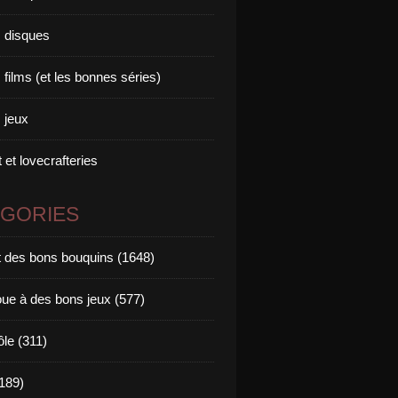
 disques
films (et les bonnes séries)
 jeux
 et lovecrafteries
ÉGORIES
it des bons bouquins (1648)
oue à des bons jeux (577)
ôle (311)
189)