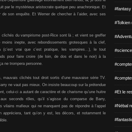
uit par le mystérieux aristocrate quelque peu anachronique. Et
#fantasy
r de son enquête. Et Werner de chercher à l’aider, avec ses
#Tolkien 
 clichés du vampirisme post-Rice sont là ; et vient se greffer
#Adventu
le moins inepte, avec rebondissements grotesques à la clef,
(c’est vrai que c’est pratique, les vampires…), le tout
#science-
s pour faire croire (de loin, de dos et dans le noir) à la
 ça ne trompera personne.
#comptes
#comptes
, mauvais clichés tout droit sortis d’une mauvaise série TV.
 Barry ne vaut pas mieux. On insiste beaucoup sur la prétendue
#Et le re
t, celui-ci a autant de caractère et de charisme qu’une huitre
ux seconds rôles, qu’il s’agisse du comparse de Barry,
#Nébal r
es vilains mafieux qui ne manquent pas de répondre à l’appel
n appréciera, tant qu’on y est, les décors, et notamment le
#fantasti
ible.