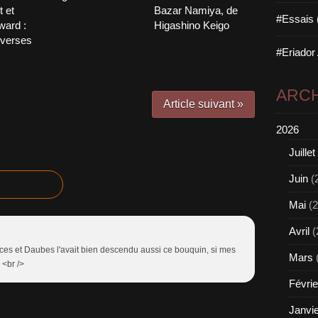
t et
Bazar Namiya, de
#Essais 
ward :
Higashino Keigo
overses
#Eriador
ARCH
Article suivant »
2026
Juillet
Juin
(
Mai
(2
Avril
(
es et Daubes l'avait bien descendu aussi ce bouquin, si mes
Mars
 <br />
Févrie
Janvi