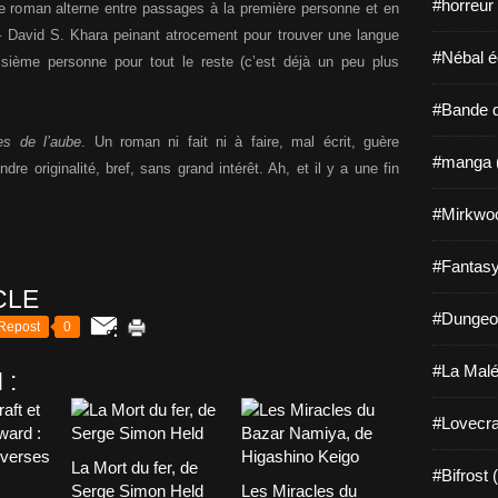
#horreur
Le roman alterne entre passages à la première personne et en
 – David S. Khara peinant atrocement pour trouver une langue
#Nébal é
oisième personne pour tout le reste (c’est déjà un peu plus
#Bande d
es de l’aube
. Un roman ni fait ni à faire, mal écrit, guère
#manga 
re originalité, bref, sans grand intérêt. Ah, et il y a une fin
#Mirkwo
#Fantasy
CLE
#Dungeo
Repost
0
#La Malé
 :
#Lovecra
La Mort du fer, de
#Bifrost 
Serge Simon Held
Les Miracles du