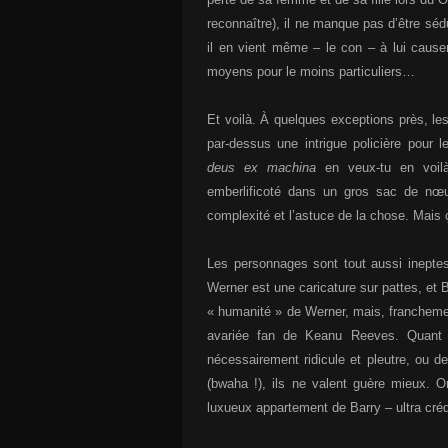
reconnaître), il ne manque pas d’être séd
il en vient même – le con – à lui cause
moyens pour le moins particuliers…
Et voilà. À quelques exceptions près, les
par-dessus une intrigue policière pour 
deus ex machina
en veux-tu en voilà 
emberlificoté dans un gros sac de nœud
complexité et l’astuce de la chose. Mais
Les personnages sont tout aussi ineptes
Werner est une caricature sur pattes, et
« humanité » de Werner, mais, franchemen
avariée fan de Keanu Reeves. Quant a
nécessairement ridicule et pleutre, ou d
(bwaha !), ils ne valent guère mieux. O
luxueux appartement de Barry – ultra créd