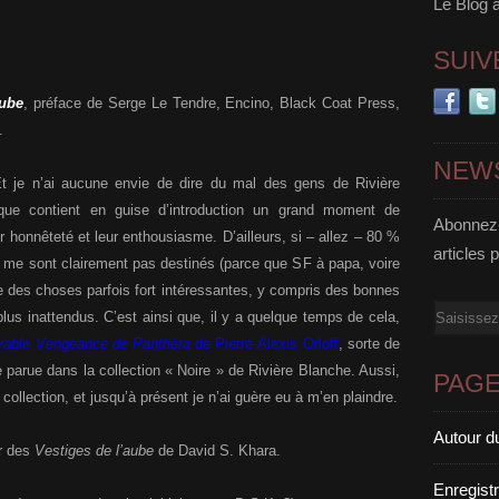
Le Blog 
SUIV
aube
, préface de Serge Le Tendre, Encino, Black Coat Press,
.
NEW
t je n’ai aucune envie de dire du mal des gens de Rivière
ique contient en guise d’introduction un grand moment de
Abonnez-
r honnêteté et leur enthousiasme. D’ailleurs, si – allez – 80 %
articles 
e me sont clairement pas destinés (parce que SF à papa, voire
te des choses parfois fort intéressantes, y compris des bonnes
Email
lus inattendus. C’est ainsi que, il y a quelque temps de cela,
oyable Vengeance de Panthéra
de Pierre-Alexis Orloff
, sorte de
ote parue dans la collection « Noire » de Rivière Blanche. Aussi,
PAG
ollection, et jusqu’à présent je n’ai guère eu à m’en plaindre.
Autour d
er des
Vestiges de l’aube
de David S. Khara.
Enregist