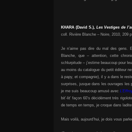
KHARA (David S.),
Les Vestiges de l’
coll. Rivière Blanche – Noire, 2010, 209 p
Je n’aime pas dire du mal des gens. E
Blanche, que – attention, cette chron
schlurpitude – j’estime beaucoup pour leu
au moins du catalogue du petit éditeur n
à papy, et compagnie), il y a dans le res
surprises, jusque dans les ouvrages les p
je me suis beaucoup amusé avec
L’Effr
bit’-lit’ façon 60’s décidément très rigol
de temps en temps, je croque dans ladite c
Mais voilà, aujourd’hui, je dois vous parl