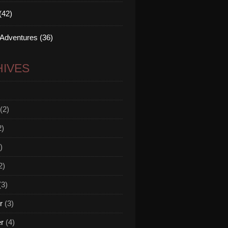
(42)
 Adventures (36)
IVES
(2)
2)
)
2)
(3)
r
(3)
er
(4)