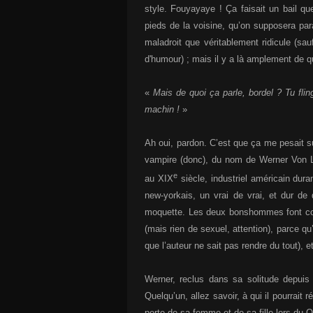
style. Fouyayaye ! Ça faisait un bail que
pieds de la voisine, qu’on supposera par
maladroit que véritablement ridicule (sau
d'humour) ; mais il y a là amplement de quo
«
Mais de quoi ça parle, bordel ? Tu flin
machin !
»
Ah oui, pardon. C’est que ça me pesait s
vampire (donc), du nom de Werner Von Lo
e
au XIX
siècle, industriel américain dur
new-yorkais, un vrai de vrai, et dur de
moquette. Les deux bonshommes font conn
(mais rien de sexuel, attention), parce q
que l’auteur ne sait pas rendre du tout), 
Werner, reclus dans sa solitude depuis
Quelqu’un, allez savoir, à qui il pourrait
perte de sa femme et de sa fille lors du