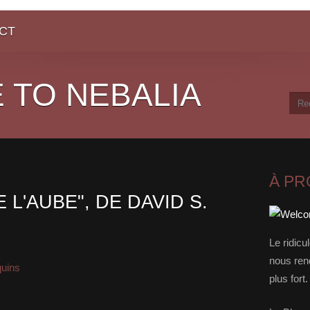
CT
 TO NEBALIA
À P
 L'AUBE", DE DAVID S.
Le ridicu
nous rend
quins
plus for