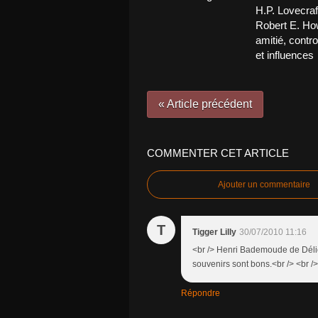
H.P. Lovecraf
Robert E. Ho
amitié, contr
et influences
« Article précédent
COMMENTER CET ARTICLE
Ajouter un commentaire
T
Tigger Lilly
30/07/2010 11:16
<br /> Henri Bademoude de Délic
souvenirs sont bons.<br /> <br />
Répondre