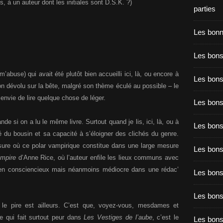
, à un auteur dont les initiales sont D.S.K. ?)
parties
Les bon
Les bons
’abuse) qui avait été plutôt bien accueilli ici, là, ou encore à
Les bons
mon dévolu sur la bête, malgré son thème éculé au possible – le
envie de lire quelque chose de léger.
Les bons
e si on a lu le même livre. Surtout quand je lis, ici, là, ou à
Les bons
té du bousin et sa capacité à s’éloigner des clichés du genre.
ure où ce polar vampirique constitue dans une large mesure
Les bon
ampire
d’Anne Rice, où l’auteur enfile les lieux communs avec
égien consciencieux mais néanmoins médiocre dans une rédac’
Les bon
Les bons
 le pire est ailleurs. C’est que, voyez-vous, mesdames et
e qui fait surtout peur dans
Les Vestiges de l’aube
, c’est le
Les bon