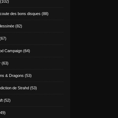
 (102)
coute des bons disques (88)
essinée (82)
(67)
od Campaign (64)
 (63)
ns & Dragons (53)
diction de Strahd (53)
ft (52)
(49)