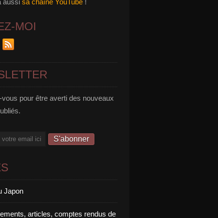
a aussi
sa chaîne YouTube
!
EZ-MOI
SLETTER
vous pour être averti des nouveaux
publiés.
ES
u Japon
rements, articles, comptes rendus de