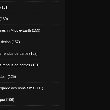
 (181)
(160)
res in Middle-Earth (159)
fiction (157)
 rendus de partie (152)
 rendus de parties (131)
ste... (125)
egarde des bons films (111)
que (106)