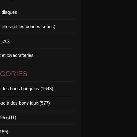
 disques
films (et les bonnes séries)
 jeux
 et lovecrafteries
ÉGORIES
it des bons bouquins (1648)
oue à des bons jeux (577)
ôle (311)
189)