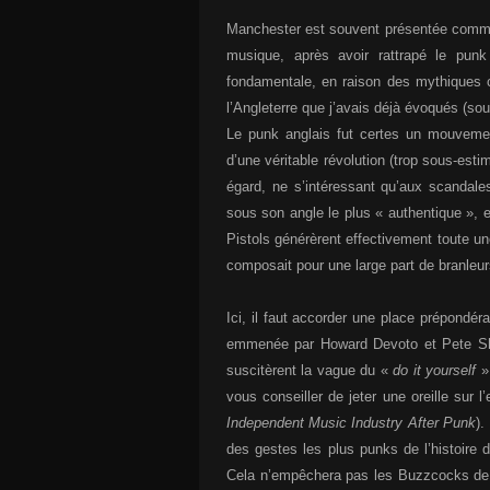
Manchester est souvent présentée comme l
musique, après avoir rattrapé le pun
fondamentale, en raison des mythiques co
l’Angleterre que j’avais déjà évoqués (so
Le punk anglais fut certes un mouvement
d’une véritable révolution (trop sous-est
égard, ne s’intéressant qu’aux scandale
sous son angle le plus « authentique »,
Pistols générèrent effectivement toute 
composait pour une large part de branleur
Ici, il faut accorder une place prépond
emmenée par Howard Devoto et Pete She
suscitèrent la vague du «
do it yourself
»,
vous conseiller de jeter une oreille sur l
Independent Music Industry After Punk
).
des gestes les plus punks de l’histoire
Cela n’empêchera pas les Buzzcocks de 