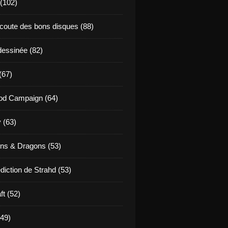
 (102)
coute des bons disques (88)
essinée (82)
(67)
od Campaign (64)
 (63)
ns & Dragons (53)
diction de Strahd (53)
ft (52)
(49)