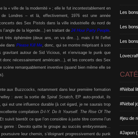
a « ville de la modernité » ; elle le fut incontestablement en
Les bons
k de Londres – et là, effectivement, 1976 est une année
ncerts des Sex Pistols dans la ville industrielle du nord de
Les bons 
us l’angle de la légende…) en traitant de
24 Hour Party People
.
 très éphémère (deux ans, on va dire…), mais il fit l’effet
Les bons
imée dans
Please Kill Me
, donc, qui se montre méprisant à son
s gravitant autour de Sid Vicious, et n’envisage le punk que
Lovecraft
 et donc nécessairement américain…), et les concerts des Sex
une scène remarquablement inventive (quand bien même elle se
CAT
s).
#Nébal l
érante aux Buzzcocks, notamment dans leur première formation
lley : avec la sortie de
Spiral Scratch
, EP auto-produit, ils
#Nébal j
 qui eut une influence durable (à cet égard, je ne saurais trop
’excellente compilation
D-I-Y.
Do It Yourself. The Rise Of The
#jeu de r
Et suivit bientôt ce que l’on considère à juste titre comme l’un
 du genre : Devoto quitte le groupe au succès embryonnaire…
#Japon (
poursuivre leur chemin, s’éloignant progressivement du punk