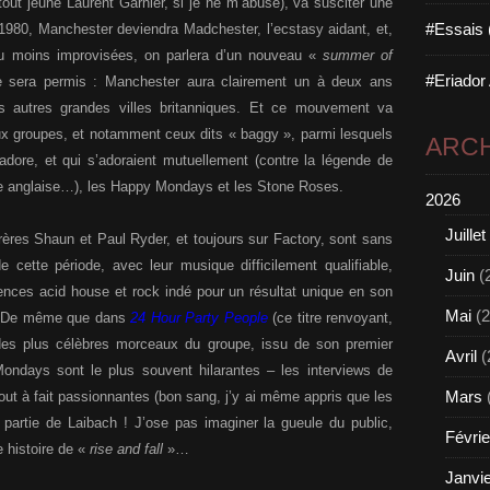
tout jeune Laurent Garnier, si je ne m’abuse), va susciter une
#Essais 
s 1980, Manchester deviendra Madchester, l’ecstasy aidant, et,
u moins improvisées, on parlera d’un nouveau «
summer of
#Eriador
e sera permis : Manchester aura clairement un à deux ans
s autres grandes villes britanniques. Et ce mouvement va
ux groupes, et notamment ceux dits « baggy », parmi lesquels
ARCH
adore, et qui s’adoraient mutuellement (contre la légende de
esse anglaise…), les Happy Mondays et les Stone Roses.
2026
Juillet
res Shaun et Paul Ryder, et toujours sur Factory, sont sans
 cette période, avec leur musique difficilement qualifiable,
Juin
(
luences acid house et rock indé pour un résultat unique en son
Mai
(2
nt. De même que dans
24 Hour Party People
(ce titre renvoyant,
n des plus célèbres morceaux du groupe, issu de son premier
Avril
(
ondays sont le plus souvent hilarantes – les interviews de
Mars
ut à fait passionnantes (bon sang, j’y ai même appris que les
partie de Laibach ! J’ose pas imaginer la gueule du public,
Févrie
e histoire de «
rise and fall
»…
Janvi