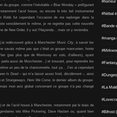
#horreur
on du groupe, comme l’inévitable « Blue Monday » préfigurant
 notamment l’acid house, ou encore le très bel instrumental
#Nébal é
hn Robb fut cependant l’occasion de me replonger dans la
reste sensiblement le même, je ne regrette pas cette nouvelle
#Bande d
hune de New Order, il y eut l’Haçienda… mais on y reviendra.
#manga 
 j’ai redécouvert grâce à
Manchester Music City
, à savoir les
 ne savais même pas que c’était un groupe mancunien, honte
#Mirkwo
fan (pas plus que de Morrissey en solo, d’ailleurs), ayant
 parla aussi de Mozchester…) et trouvant, pour reprendre les
#Fantasy
même un peu de la chansonnette, tout ça… J’en ai cependant
een Is Dead
– qui m’a laissé assez froid, décidément –, ainsi
#Dungeo
) et
Strangeways, Here We Come
, le dernier album du groupe.
 mais mon avis global concernant ce groupe n’a pas changé
#La Malé
#Lovecra
gé) et de l’acid house à Manchester, notamment par le biais de
gendaires tels Mike Pickering, Dave Haslam ou, quand bien
#Bifrost 