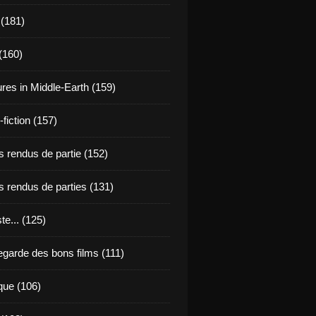
 (181)
(160)
res in Middle-Earth (159)
fiction (157)
 rendus de partie (152)
 rendus de parties (131)
ste... (125)
egarde des bons films (111)
que (106)