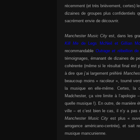
récemment (et très brièvement, certes) 
dizaines de groupes plus confidentiels qu
sacrément envie de découvrir.
Manchester Music City
est, dans les gr
Kill Me
de Legs McNeil et Gillian Mc
recommandable
Outrage et rébellion
de 
témoignages, émanant de dizaines de pe
cohérente (même si le résultat final est 
à dire que j’ai largement préféré
Manchest
beaucoup moins « racoleur », tourné vers
la musique en elle-même. Certes, l
Madchester, ça vire limite à l’apologie 
quelle musique !). En outre, de manière é
ville – et c’est bien le cas, il n’y a pas
Manchester Music City
est plus « ouv
arrogance américano-centrée), et sait re
musique mancunienne.