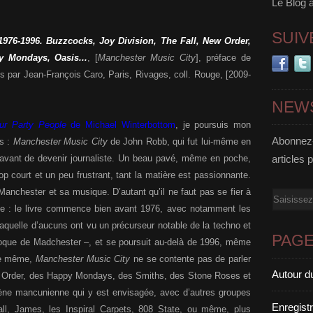
Le Blog 
SUIV
976-1996. Buzzcocks, Joy Division, The Fall, New Order,
 Mondays, Oasis...
, [
Manchester Music City
], préface de
is par Jean-François Caro, Paris, Rivages, coll.
Rouge, [2009-
NEW
ur Party People
de Michael Winterbottom
, je poursuis mon
Abonnez-
is :
Manchester Music City
de John Robb, qui fut lui-même en
 avant de devenir journaliste. Un beau pavé, même en poche,
articles 
op court et un peu frustrant, tant la matière est passionnante.
 Manchester et sa musique. D’autant qu’il ne faut pas se fier à
Email
ume : le livre commence bien avant 1976, avec notamment les
laquelle d’aucuns ont vu un précurseur notable de la techno et
PAG
poque de Madchester –, et se poursuit au-delà de 1996, même
 De même,
Manchester Music City
ne se contente pas de parler
Autour d
 Order, des Happy Mondays, des Smiths, des Stone Roses et
scène mancunienne qui y est envisagée, avec d’autres groupes
Enregist
l, James, les Inspiral Carpets, 808 State, ou même, plus