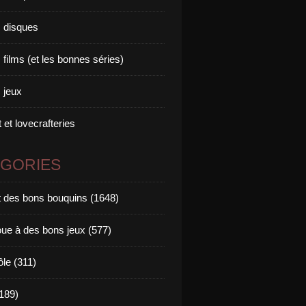
 disques
films (et les bonnes séries)
 jeux
 et lovecrafteries
ÉGORIES
it des bons bouquins (1648)
oue à des bons jeux (577)
ôle (311)
189)