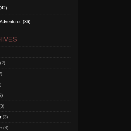
(42)
 Adventures (36)
IVES
(2)
2)
)
2)
(3)
r
(3)
er
(4)