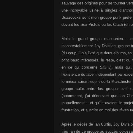
sauvage des origines pour se tourner ver
une incroyable usine à singles d’antho
Buzzcocks sont mon groupe punk préféré 
devant les Sex Pistols ou les Clash (eh ou
Mais le grand groupe mancunien – cel
incontestablement Joy Division, groupe t
(du coup, il n’a livré que deux albums, t
principaux intéressés, le reste, c’est 
en ce qui concerne
Still
…), mais qui, 
l’existence du label indépendant par exce
le mieux saisir l’esprit de la Manchester
groupe culte entre les groupes cult
(notamment, j’ai découvert que Ian Cur
mutuellement… et qu’ils avaient le proje
frustration, et suscite en moi des rêves 
Après le décès de Ian Curtis, Joy Divisio
très fan de ce groupe au succès colossal,