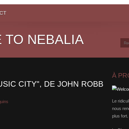
CT
 TO NEBALIA
À P
SIC CITY", DE JOHN ROBB
Le ridicu
quins
nous rend
plus for