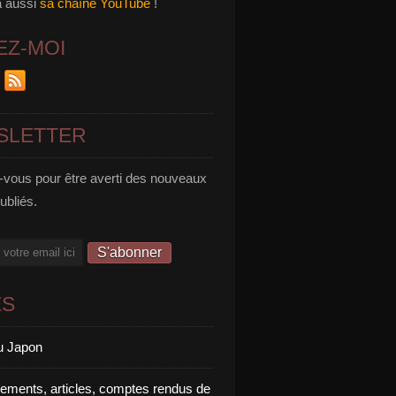
a aussi
sa chaîne YouTube
!
EZ-MOI
SLETTER
vous pour être averti des nouveaux
publiés.
ES
u Japon
rements, articles, comptes rendus de