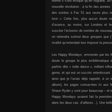
même il n’est évoqué qu’en filigrane, un 
nouvelle révolution : à la fin des année
des soirées à Fac 51 aux raves plus o
love
». Cette fois, plus aucun doute n
d’avance, au moins, sur Londres et le
susciter l’éclosion de nombre de nouvea
on retiendra surtout deux groupes que j’
rivalité qu’entendait leur imposer la pr
Les Happy Mondays, emmenés par les frè
doute le groupe le plus emblématique de
parfois dite « indie dance », mêlant inf
genre, et qui eut un succès retentissa
ainsi que je l’avais déjà rappelé, à u
album), les pages consacrées ici aux M
Shaun Ryder y sont pour beaucoup – et to
Happy Mondays avaient fait la première 
dans les deux cas, d’ailleurs…). Une bell