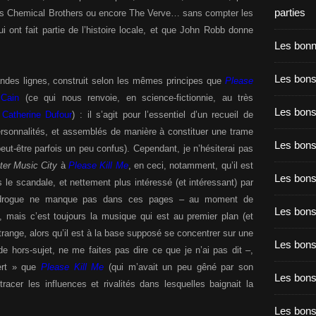
parties
les Chemical Brothers ou encore The Verve… sans compter les
i ont fait partie de l’histoire locale, et que John Robb donne
Les bon
Les bons
andes lignes, construit selon les mêmes principes que
Please
Cain
(ce qui nous renvoie, en science-fictionnie, au très
Les bons
Catherine Dufour
) : il s’agit pour l’essentiel d’un recueil de
rsonnalités, et assemblés de manière à constituer une trame
Les bons
peut-être parfois un peu confus). Cependant, je n’hésiterai pas
er Music City
à
Please Kill Me
, en ceci, notamment, qu’il est
Les bons
 le scandale, et nettement plus intéressé (et intéressant) par
a drogue ne manque pas dans ces pages – au moment de
Les bon
–, mais c’est toujours la musique qui est au premier plan (et
trange, alors qu’il est à la base supposé se concentrer sur une
Les bon
 de hors-sujet, ne me faites pas dire ce que je n’ai pas dit –,
ert » que
Please Kill Me
(qui m’avait un peu gêné par son
Les bons
tracer les influences et rivalités dans lesquelles baignait la
Les bon