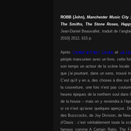
ROBB (John),
Manchester Music City 1
The Smiths, The Stone Roses, Happy
Jean-Daniel Beauvallet, traduit de l’angla
2010] 2012, 615 p.
Après
Control
d’Anton Corbijn
et
24 Ho
périple mancunien avec un livre, cette fo
son temps un acteur de la scène locale
que j’ai pourtant, dans un sens, trouvé tr
C’est qu’il y en a, des choses à dire sur
la couverture, une fois n’est pas cout
heures épiques de la northern soul dans 
de la house – mais on y reviendra à l’é
si ce n’est qu’avec quelques aperçus.
des Buzzcocks, de Joy Division, de New
d’Oasis : c’est véritablement toute la 
fameux comme A Certain Ratio, The Fal