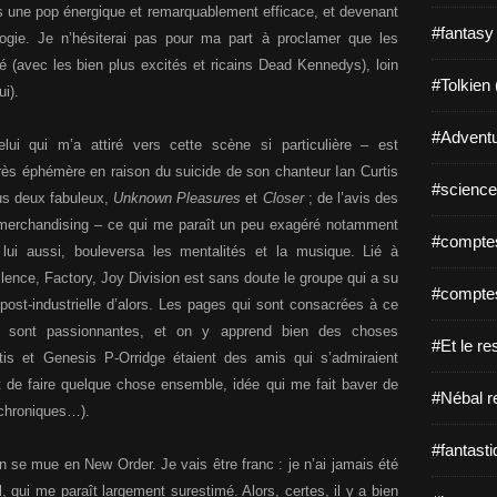
s une pop énergique et remarquablement efficace, et devenant
#fantasy
logie. Je n’hésiterai pas pour ma part à proclamer que les
(avec les bien plus excités et ricains Dead Kennedys), loin
#Tolkien 
i).
#Adventu
ui qui m’a attiré vers cette scène si particulière – est
rès éphémère en raison du suicide de son chanteur Ian Curtis
#science-
ous deux fabuleux,
Unknown Pleasures
et
Closer
; de l’avis des
du merchandising – ce qui me paraît un peu exagéré notamment
#comptes
lui aussi, bouleversa les mentalités et la musique. Lié à
llence, Factory, Joy Division est sans doute le groupe qui a su
#comptes
 post-industrielle d’alors. Les pages qui sont consacrées à ce
es sont passionnantes, et on y apprend bien des choses
#Et le re
tis et Genesis P-Orridge étaient des amis qui s’admiraient
t de faire quelque chose ensemble, idée qui me fait baver de
#Nébal r
uchroniques…).
#fantasti
n se mue en New Order. Je vais être franc : je n’ai jamais été
 qui me paraît largement surestimé. Alors, certes, il y a bien