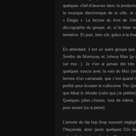
quelques chef-d’œuvres dans la producti
la musique électronique de la ville, et
« Elegia ». La lecture du livre de Jo
discographie du groupe, et, si le bilan 
tentative. Et puis, bien sûr, grâce à la t
En attendant, il est un autre groupe que
Smiths de Morrissey et Johnny Marr (je
sur moi…). Je n’en ai jamais été très 
quelques soucis avec la voix du Moz (on
termes d’un camarade, que c’est quand 
profité pour écouter le cultissime
The Qu
que
Meat Is Murder
(celui que j’ai préféré
Quelques jolies choses, tout de même,
pour autant (ou à peine).
L’arrivée du hip hop (trop souvent négli
l’Haçienda, donc (avec quelques DJs lé