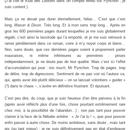
(J’ai cité le Klub des Loosers dans un compte rendu sur Pynchon ; je
suis content.)
Mais ça ne devait pas durer éternellement, hélas… C’est que c’est
long,
Mason & Dixon
. Très long. Et à mon sens trop long… Après en
gros les 600 premières pages durant lesquelles je me suis globalement
régalé, c’est ainsi la lassitude qui l’a emporté, et je me suis retrouvé à
ramer péniblement dans ce roman, voire à m’y noyer corps et biens…
Non, sans doute, que ces dernières pages soient à proprement parler
mauvaises, ni même inférieures au premières : prises
indépendamment, je ne doute pas de leur qualité. Mais c’est ici l’effet
d’accumulation qui joue :
too much
, Mr Pynchon. Trop de pages, trop
de délire, trop de digressions. Sentiment de ne pas voir où l’auteur va,
qui, après avoir été plutôt délicieux – on se laissait volontiers « guider »
(?) dans le chaos –, s’avère en définitive frustrant. Et épuisant.
C’est peu dire, du coup, que je suis heureux d’en être parvenu à la fin
(après avoir réfléchi plus d’une fois, chose pourtant extrêmement rare
chez moi, à la possibilité de l’abandon…) ; non pas tant pour pouvoir
clamer à la face de la Nébalie entière : «
Je l’ai lu !
», que pour pouvoir
enfin passer à autre chose. De moins ambitieux, sans doute ; mais tant
pis (ou tant mieux) : je ne suis définitivement pas en état d’embrayer