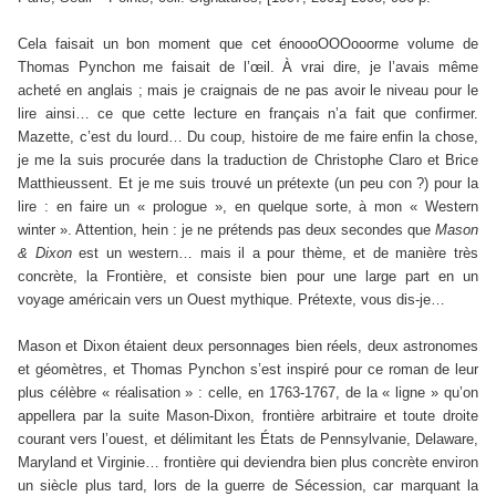
Cela faisait un bon moment que cet énoooOOOooorme volume de
Thomas Pynchon me faisait de l’œil. À vrai dire, je l’avais même
acheté en anglais ; mais je craignais de ne pas avoir le niveau pour le
lire ainsi… ce que cette lecture en français n’a fait que confirmer.
Mazette, c’est du lourd… Du coup, histoire de me faire enfin la chose,
je me la suis procurée dans la traduction de Christophe Claro et Brice
Matthieussent. Et je me suis trouvé un prétexte (un peu con ?) pour la
lire : en faire un « prologue », en quelque sorte, à mon « Western
winter ». Attention, hein : je ne prétends pas deux secondes que
Mason
& Dixon
est un western… mais il a pour thème, et de manière très
concrète, la Frontière, et consiste bien pour une large part en un
voyage américain vers un Ouest mythique. Prétexte, vous dis-je…
Mason et Dixon étaient deux personnages bien réels, deux astronomes
et géomètres, et Thomas Pynchon s’est inspiré pour ce roman de leur
plus célèbre « réalisation » : celle, en 1763-1767, de la « ligne » qu’on
appellera par la suite Mason-Dixon, frontière arbitraire et toute droite
courant vers l’ouest, et délimitant les États de Pennsylvanie, Delaware,
Maryland et Virginie… frontière qui deviendra bien plus concrète environ
un siècle plus tard, lors de la guerre de Sécession, car marquant la