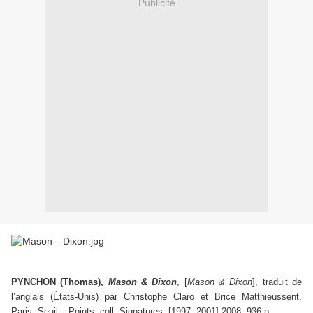
Publicité
PYNCHON (Thomas),
Mason & Dixon
, [
Mason & Dixon
], traduit de
l’anglais (États-Unis) par Christophe Claro et Brice Matthieussent,
Paris, Seuil – Points, coll. Signatures, [1997, 2001] 2008, 936 p.