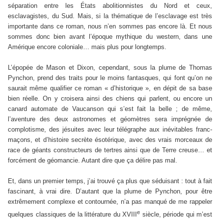
séparation entre les États abolitionnistes du Nord et ceux,
esclavagistes, du Sud. Mais, si la thématique de l’esclavage est très
importante dans ce roman, nous n’en sommes pas encore là. Et nous
sommes donc bien avant l’époque mythique du western, dans une
Amérique encore coloniale… mais plus pour longtemps.
L’épopée de Mason et Dixon, cependant, sous la plume de Thomas
Pynchon, prend des traits pour le moins fantasques, qui font qu’on ne
saurait même qualifier ce roman « d’historique », en dépit de sa base
bien réelle. On y croisera ainsi des chiens qui parlent, ou encore un
canard automate de Vaucanson qui s’est fait la belle ; de même,
l’aventure des deux astronomes et géomètres sera imprégnée de
complotisme, des jésuites avec leur télégraphe aux inévitables franc-
maçons, et d’histoire secrète ésotérique, avec des vrais morceaux de
race de géants constructeurs de tertres ainsi que de Terre creuse… et
forcément de géomancie. Autant dire que ça délire pas mal.
Et, dans un premier temps, j’ai trouvé ça plus que séduisant : tout à fait
fascinant, à vrai dire. D’autant que la plume de Pynchon, pour être
extrêmement complexe et contournée, n’a pas manqué de me rappeler
e
quelques classiques de la littérature du XVIII
siècle, période qui m’est