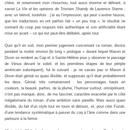
chère, et notamment mon chouchou, tout aussi énorme et délirant, à
savoir
La Vie et les opinions de Tristram Shandy
de Laurence Sterne ;
avec un bémol, toutefois : j’ai eu l’impression, qui peut s’avérer fausse,
que les traducteurs en ont parfois fait « un peu trop », le résultat ne
sonnant du coup pas toujours très authentique et son artificialité étant
mise en avant – ce qui est peut-être délibéré, après tout.
Quoi qu’il en soit, mon premier jugement concernant ce roman, disons
pendant la moitié environ (le long « prologue » durant lequel Mason et
Dixon se rendent au Cap et à Sainte-Hélène pour y observer le passage
de Vénus devant le soleil, et les premières étapes de leur périple
américain subséquent), fut le suivant : je ne savais pas si
Mason &
Dixon
était génial ou quasi illisible, et supposais qu’il était probablement
les deux. Génial, très certainement : les personnages hauts en
couleurs, la beauté, parfois, de la plume, l’humour surtout, omniprésent,
n’ont pas manqué, donc, de me fasciner, caractère exacerbé par le côté
mégalomane du roman, d’une ambition sans pareille. Mais aussi quasi
illisible, du fait d’un style tout en tours et détours, et, pour citer Fuzati,
d’une tendance systématique à passer du coq à l’âne comme dans une
partouze à la ferme.