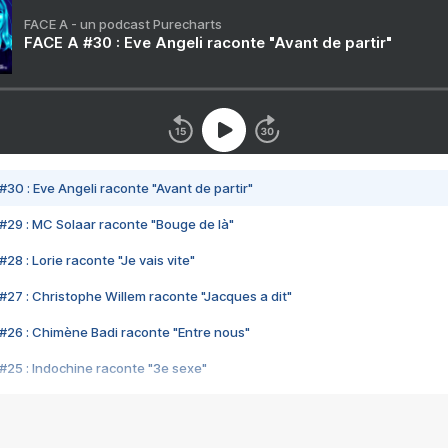
FACE A - un podcast Purecharts
FACE A #30 : Eve Angeli raconte "Avant de partir"
#30 : Eve Angeli raconte "Avant de partir"
#29 : MC Solaar raconte "Bouge de là"
28 : Lorie raconte "Je vais vite"
#27 : Christophe Willem raconte "Jacques a dit"
#26 : Chimène Badi raconte "Entre nous"
#25 : Indochine raconte "3e sexe"
#24 : Zaho raconte "C'est chelou"
#23 : Patrick Bruel raconte "Au café des délices"