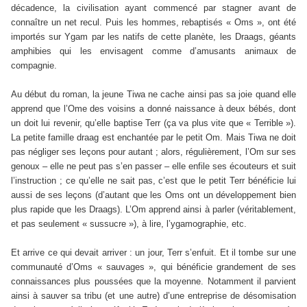
décadence, la civilisation ayant commencé par stagner avant de
connaître un net recul. Puis les hommes, rebaptisés « Oms », ont été
importés sur Ygam par les natifs de cette planète, les Draags, géants
amphibies qui les envisagent comme d’amusants animaux de
compagnie.
Au début du roman, la jeune Tiwa ne cache ainsi pas sa joie quand elle
apprend que l’Ome des voisins a donné naissance à deux bébés, dont
un doit lui revenir, qu’elle baptise Terr (ça va plus vite que « Terrible »).
La petite famille draag est enchantée par le petit Om. Mais Tiwa ne doit
pas négliger ses leçons pour autant ; alors, régulièrement, l’Om sur ses
genoux – elle ne peut pas s’en passer – elle enfile ses écouteurs et suit
l’instruction ; ce qu’elle ne sait pas, c’est que le petit Terr bénéficie lui
aussi de ses leçons (d’autant que les Oms ont un développement bien
plus rapide que les Draags). L’Om apprend ainsi à parler (véritablement,
et pas seulement « sussucre »), à lire, l’ygamographie, etc.
Et arrive ce qui devait arriver : un jour, Terr s’enfuit. Et il tombe sur une
communauté d’Oms « sauvages », qui bénéficie grandement de ses
connaissances plus poussées que la moyenne. Notamment il parvient
ainsi à sauver sa tribu (et une autre) d’une entreprise de désomisation