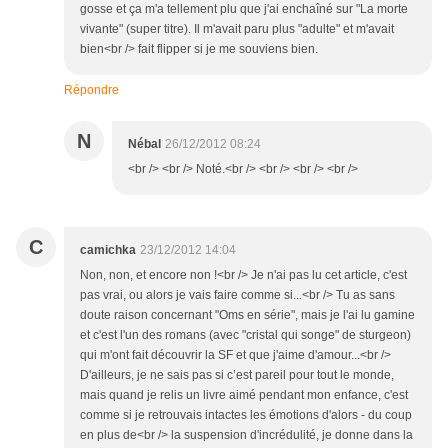
gosse et ça m'a tellement plu que j'ai enchaîné sur "La morte
vivante" (super titre). Il m'avait paru plus "adulte" et m'avait
bien<br /> fait flipper si je me souviens bien.
Répondre
N
Nébal
26/12/2012 08:24
<br /> <br /> Noté.<br /> <br /> <br /> <br />
C
camichka
23/12/2012 14:04
Non, non, et encore non !<br /> Je n'ai pas lu cet article, c'est
pas vrai, ou alors je vais faire comme si...<br /> Tu as sans
doute raison concernant "Oms en série", mais je l'ai lu gamine
et c'est l'un des romans (avec "cristal qui songe" de sturgeon)
qui m'ont fait découvrir la SF et que j'aime d'amour...<br />
D'ailleurs, je ne sais pas si c’est pareil pour tout le monde,
mais quand je relis un livre aimé pendant mon enfance, c'est
comme si je retrouvais intactes les émotions d'alors - du coup
en plus de<br /> la suspension d'incrédulité, je donne dans la