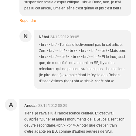
suspension totale d'esprit critique...<br /> Donc, non, je n'ai
pas lu cet article, Oms en série c'est génial et pis c'est tout !
Répondre
N
Nébal
24/12/2012 09:05
<br /> <br /> Tu n'as effectivement pas lu cet article.
Zen. <br /> <br /> <br /> <br /> <br /> <br /> Mais bon.
<br /> <br /> <br /> <br /> <br /> <br /> Et le truc, c'est
que, de mon côté, notamment en SF, il y a des
relectures qui ne passent vraiment pas... Le meilleur
(le pire, donc) exemple étant le "cycle des Robots
d'Isaac Asimov (hop).<br /> <br /> <br /> <br />
A
Anudar
23/12/2012 08:29
Tiens, je l'avais lu à l'adolescence celui-là. Et c'est vrai
qu'après "Dune" et autres monuments de la SF, cela sent son
oeuvre secondaire.<br /> <br /> A noter que c'est en train
d'être adapté en BD, comme d'autres oeuvres de Wul.