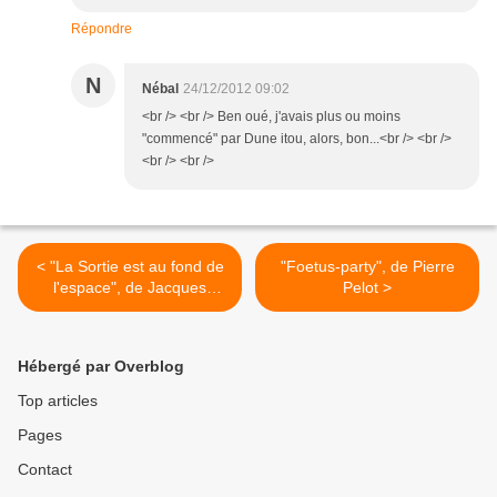
Répondre
N
Nébal
24/12/2012 09:02
<br /> <br /> Ben oué, j'avais plus ou moins
"commencé" par Dune itou, alors, bon...<br /> <br />
<br /> <br />
< "La Sortie est au fond de
"Foetus-party", de Pierre
l'espace", de Jacques
Pelot >
Sternberg
Hébergé par Overblog
Top articles
Pages
Contact