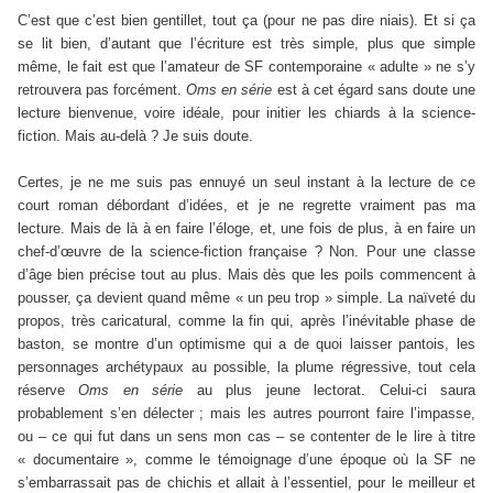
C’est que c’est bien gentillet, tout ça (pour ne pas dire niais). Et si ça
se lit bien, d’autant que l’écriture est très simple, plus que simple
même, le fait est que l’amateur de SF contemporaine « adulte » ne s’y
retrouvera pas forcément.
Oms en série
est à cet égard sans doute une
lecture bienvenue, voire idéale, pour initier les chiards à la science-
fiction. Mais au-delà ? Je suis doute.
Certes, je ne me suis pas ennuyé un seul instant à la lecture de ce
court roman débordant d’idées, et je ne regrette vraiment pas ma
lecture. Mais de là à en faire l’éloge, et, une fois de plus, à en faire un
chef-d’œuvre de la science-fiction française ? Non. Pour une classe
d’âge bien précise tout au plus. Mais dès que les poils commencent à
pousser, ça devient quand même « un peu trop » simple. La naïveté du
propos, très caricatural, comme la fin qui, après l’inévitable phase de
baston, se montre d’un optimisme qui a de quoi laisser pantois, les
personnages archétypaux au possible, la plume régressive, tout cela
réserve
Oms en série
au plus jeune lectorat. Celui-ci saura
probablement s’en délecter ; mais les autres pourront faire l’impasse,
ou – ce qui fut dans un sens mon cas – se contenter de le lire à titre
« documentaire », comme le témoignage d’une époque où la SF ne
s’embarrassait pas de chichis et allait à l’essentiel, pour le meilleur et