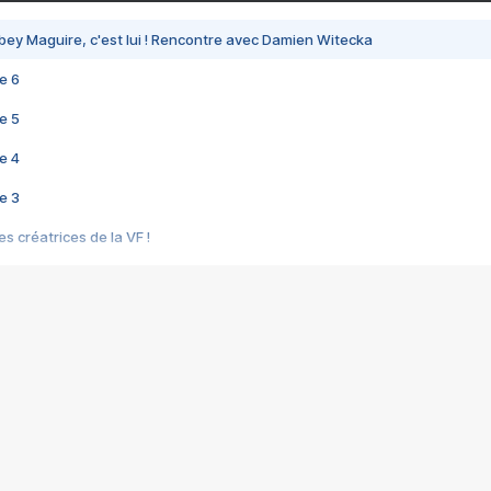
bey Maguire, c'est lui ! Rencontre avec Damien Witecka
e 6
e 5
e 4
e 3
s créatrices de la VF !
e 2
e 1
e Mektoub My Love arrive enfin ! Rencontre avec Shaïn Boumedine et Sal
i : après Toni en famille
elle réalise le bouleversant Dites lui que je l'aime
ais ! Rencontre autour de Vie privée de Rebecca Zlotowski