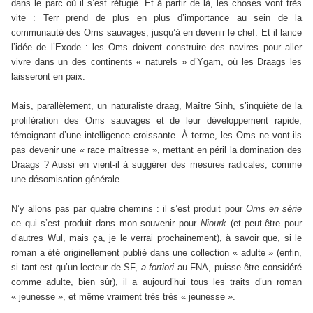
dans le parc où il s’est réfugié. Et à partir de là, les choses vont très
vite : Terr prend de plus en plus d’importance au sein de la
communauté des Oms sauvages, jusqu’à en devenir le chef. Et il lance
l’idée de l’Exode : les Oms doivent construire des navires pour aller
vivre dans un des continents « naturels » d’Ygam, où les Draags les
laisseront en paix.
Mais, parallèlement, un naturaliste draag, Maître Sinh, s’inquiète de la
prolifération des Oms sauvages et de leur développement rapide,
témoignant d’une intelligence croissante. À terme, les Oms ne vont-ils
pas devenir une « race maîtresse », mettant en péril la domination des
Draags ? Aussi en vient-il à suggérer des mesures radicales, comme
une désomisation générale…
N’y allons pas par quatre chemins : il s’est produit pour
Oms en série
ce qui s’est produit dans mon souvenir pour
Niourk
(et peut-être pour
d’autres Wul, mais ça, je le verrai prochainement), à savoir que, si le
roman a été originellement publié dans une collection « adulte » (enfin,
si tant est qu’un lecteur de SF,
a fortiori
au FNA, puisse être considéré
comme adulte, bien sûr), il a aujourd’hui tous les traits d’un roman
« jeunesse », et même vraiment très très « jeunesse ».