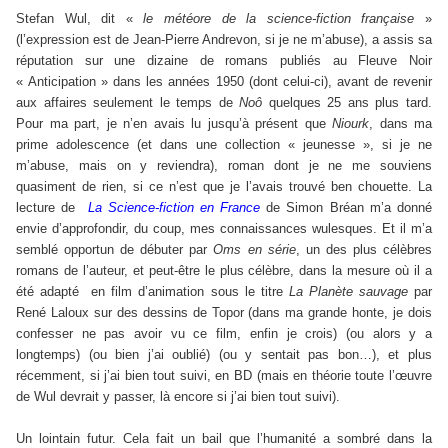
Stefan Wul, dit «
le météore de la science-fiction française
»
(l’expression est de Jean-Pierre Andrevon, si je ne m’abuse), a assis sa
réputation sur une dizaine de romans publiés au Fleuve Noir
« Anticipation » dans les années 1950 (dont celui-ci), avant de revenir
aux affaires seulement le temps de
Noô
quelques 25 ans plus tard.
Pour ma part, je n’en avais lu jusqu’à présent que
Niourk
, dans ma
prime adolescence (et dans une collection « jeunesse », si je ne
m’abuse, mais on y reviendra), roman dont je ne me souviens
quasiment de rien, si ce n’est que je l’avais trouvé ben chouette. La
lecture de
La Science-fiction en France
de Simon Bréan m’a donné
envie d’approfondir, du coup, mes connaissances wulesques. Et il m’a
semblé opportun de débuter par
Oms en série
, un des plus célèbres
romans de l’auteur, et peut-être le plus célèbre, dans la mesure où il a
été adapté
en film d’animation sous le titre
La Planète sauvage
par
René Laloux sur des dessins de Topor (dans ma grande honte, je dois
confesser ne pas avoir vu ce film, enfin je crois) (ou alors y a
longtemps) (ou bien j’ai oublié) (ou y sentait pas bon…), et plus
récemment, si j’ai bien tout suivi, en BD (mais en théorie toute l’œuvre
de Wul devrait y passer, là encore si j’ai bien tout suivi).
Un lointain futur. Cela fait un bail que l’humanité a sombré dans la