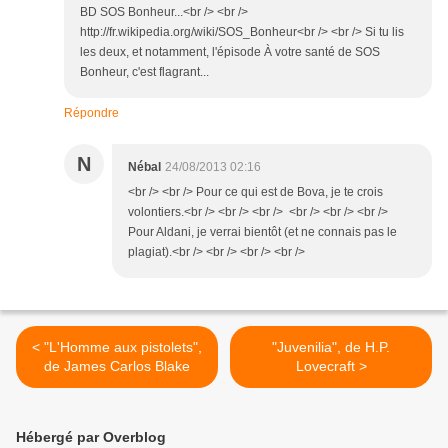
BD SOS Bonheur...<br /> <br />
http://fr.wikipedia.org/wiki/SOS_Bonheur<br /> <br /> Si tu lis
les deux, et notamment, l'épisode À votre santé de SOS
Bonheur, c'est flagrant...
Répondre
N
Nébal
24/08/2013 02:16
<br /> <br /> Pour ce qui est de Bova, je te crois
volontiers.<br /> <br /> <br /> <br /> <br /> <br />
Pour Aldani, je verrai bientôt (et ne connais pas le
plagiat).<br /> <br /> <br /> <br />
< "L'Homme aux pistolets",
"Juvenilia", de H.P.
de James Carlos Blake
Lovecraft >
Hébergé par Overblog