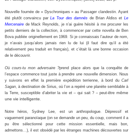
Nouvelle fournée de « Dyschroniques » au Passager clandestin. Ayant
été plutôt convaincu par
La Tour des damnés
de Brian Aldiss et
Le
Mercenaire
de Mack Reynolds, je n’ai guère hésité à me procurer les
petits derniers de la collection, à commencer par cette novella de Ben
Bova publiée originellement en 1969. Si je connaissais l’auteur de nom,
je n’avais jusqu’alors jamais rien lu de lui (il faut dire qu’il a été
relativement peu traduit en français), et c’était là une bonne occasion
de le découvrir.
Où cours-tu mon adversaire ?
prend place alors que la conquête de
l’espace commence tout juste à prendre une nouvelle dimension. Nous
y suivons en effet la première expédition terrienne, à bord du
Carl
Sagan
, à destination de Sirius, où l’on a repéré une planète semblable à
même
la Terre, susceptible d’abriter la vie et – qui sait ? – peut-être
une vie intelligente.
Notre héros, Sydney Lee, est un anthropologue. Dépressif et
vaguement paranoïaque (on se demande un peu, du coup, comment il a
pu être sélectionné pour cette mission essentielle, mais bon,
admettons…), il est obsédé par les étranges machines découvertes sur