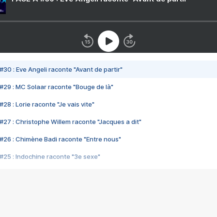
#30 : Eve Angeli raconte "Avant de partir"
#29 : MC Solaar raconte "Bouge de là"
28 : Lorie raconte "Je vais vite"
#27 : Christophe Willem raconte "Jacques a dit"
#26 : Chimène Badi raconte "Entre nous"
#25 : Indochine raconte "3e sexe"
#24 : Zaho raconte "C'est chelou"
#23 : Patrick Bruel raconte "Au café des délices"
#22 : Kyo raconte "Le chemin"