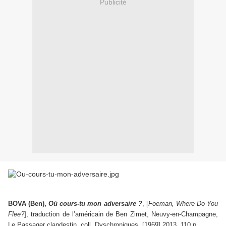
Publicité
BOVA (Ben),
Où cours-tu mon adversaire ?
, [
Foeman, Where Do You
Flee?
], traduction de l’américain de Ben Zimet, Neuvy-en-Champagne,
Le Passager clandestin, coll. Dyschroniques, [1969] 2013, 110 p.