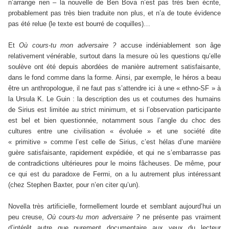
n’arrange rien – la nouvelle de Ben Bova n’est pas très bien écrite,
probablement pas très bien traduite non plus, et n’a de toute évidence
pas été relue (le texte est bourré de coquilles)…
Et
Où cours-tu mon adversaire ?
accuse indéniablement son âge
relativement vénérable, surtout dans la mesure où les questions qu’elle
soulève ont été depuis abordées de manière autrement satisfaisante,
dans le fond comme dans la forme. Ainsi, par exemple, le héros a beau
être un anthropologue, il ne faut pas s’attendre ici à une « ethno-SF » à
la Ursula K. Le Guin : la description des us et coutumes des humains
de Sirius est limitée au strict minimum, et si l’observation participante
est bel et bien questionnée, notamment sous l’angle du choc des
cultures entre une civilisation « évoluée » et une société dite
« primitive » comme l’est celle de Sirius, c’est hélas d’une manière
guère satisfaisante, rapidement expédiée, et qui ne s’embarrasse pas
de contradictions ultérieures pour le moins fâcheuses. De même, pour
ce qui est du paradoxe de Fermi, on a lu autrement plus intéressant
(chez Stephen Baxter, pour n’en citer qu’un).
Novella très artificielle, formellement lourde et semblant aujourd’hui un
peu creuse,
Où cours-tu mon adversaire ?
ne présente pas vraiment
d’intérêt autre que purement documentaire aux yeux du lecteur