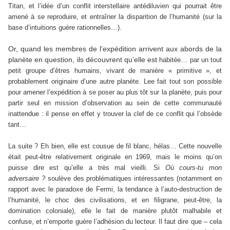
Titan, et l’idée d’un conflit interstellaire antédiluvien qui pourrait être
amené à se reproduire, et entraîner la disparition de l’humanité (sur la
base d’intuitions guère rationnelles…).
Or, quand les membres de l’expédition arrivent aux abords de la
planète en question, ils découvrent qu’elle est
habitée… par un tout
petit groupe d’êtres humains, vivant de manière « primitive », et
probablement originaire d’une autre planète. Lee fait tout son possible
pour amener l’expédition à se poser au plus tôt sur la planète, puis pour
partir seul en mission d’observation au sein de cette communauté
inattendue : il pense en effet y trouver la clef de ce conflit qui l’obsède
tant…
La suite ? Eh bien, elle est cousue de fil blanc, hélas… Cette nouvelle
était peut-être relativement originale en 1969, mais le moins qu’on
puisse dire est qu’elle a très mal vieilli. Si
Où cours-tu mon
adversaire ?
soulève des problématiques intéressantes (notamment en
rapport avec le paradoxe de Fermi, la tendance à l’auto-destruction de
l’humanité, le choc des civilisations, et en filigrane, peut-être, la
domination coloniale), elle le fait de manière plutôt malhabile et
confuse, et n’emporte guère l’adhésion du lecteur. Il faut dire que – cela