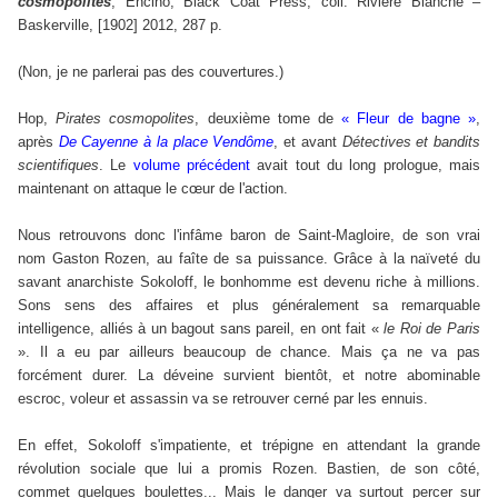
cosmopolites
, Encino, Black Coat Press, coll. Rivière Blanche –
Baskerville, [1902] 2012, 287 p.
(Non, je ne parlerai pas des couvertures.)
Hop,
Pirates cosmopolites
, deuxième tome de
«
Fleur de bagne
»
,
après
De Cayenne à la place Vendôme
, et avant
Détectives et bandits
scientifiques
. Le
volume précédent
avait tout du long prologue, mais
maintenant on attaque le c
œ
ur de l'action.
Nous retrouvons donc l'infâme baron de Saint-Magloire, de son vrai
nom Gaston Rozen, au faîte de sa puissance. Grâce à la naïveté du
savant anarchiste Sokoloff, le bonhomme est devenu riche à millions.
Sons sens des affaires et plus généralement sa remarquable
intelligence, alliés à un bagout sans pareil, en ont fait
«
le Roi de Paris
»
. Il a eu par ailleurs beaucoup de chance. Mais ça ne va pas
forcément durer. La déveine survient bientôt, et notre abominable
escroc, voleur et assassin va se retrouver cerné par les ennuis.
En effet, Sokoloff s'impatiente, et trépigne en attendant la grande
révolution sociale que lui a promis Rozen. Bastien, de son côté,
commet quelques boulettes... Mais le danger va surtout percer sur