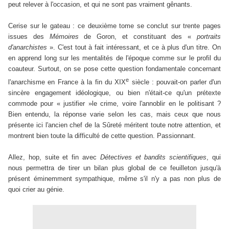
peut relever à l'occasion, et qui ne sont pas vraiment gênants.
Cerise sur le gateau : ce deuxième tome se conclut sur trente pages
issues des
Mémoires
de Goron, et constituant des
«
portraits
d'anarchistes
»
. C'est tout à fait intéressant, et ce à plus d'un titre. On
en apprend long sur les mentalités de l'époque comme sur le profil du
coauteur. Surtout, on se pose cette question fondamentale concernant
e
l'anarchisme en France à la fin du XIX
siècle : pouvait-on parler d'un
sincère engagement idéologique, ou bien n'était-ce qu'un prétexte
commode pour
«
justifier
»
le crime, voire l'annoblir en le politisant ?
Bien entendu, la réponse varie selon les cas, mais ceux que nous
présente ici l'ancien chef de la Sûreté méritent toute notre attention, et
montrent bien toute la difficulté de cette question. Passionnant.
Allez, hop, suite et fin avec
Détectives et bandits scientifiques
, qui
nous permettra de tirer un bilan plus global de ce feuilleton jusqu'à
présent éminemment sympathique, même s'il n'y a pas non plus de
quoi crier au génie.