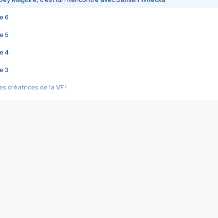
e 6
e 5
e 4
e 3
s créatrices de la VF !
e 2
e 1
e Mektoub My Love arrive enfin ! Rencontre avec Shaïn Boumedine et Sal
i : après Toni en famille
elle réalise le bouleversant Dites lui que je l'aime
ais ! Rencontre autour de Vie privée de Rebecca Zlotowski
 de Marguerite, Grave... Rencontre avec Ella Rumpf