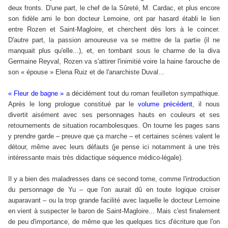
deux fronts. D'une part, le chef de la Sûreté, M. Cardac, et plus encore
son fidèle ami le bon docteur Lemoine, ont par hasard établi le lien
entre Rozen et Saint-Magloire, et cherchent dès lors à le coincer.
D'autre part, la passion amoureuse va se mettre de la partie (il ne
manquait plus qu'elle...), et, en tombant sous le charme de la diva
Germaine Reyval, Rozen va s'attirer l'inimitié voire la haine farouche de
son
«
épouse
»
Elena Ruiz et de l'anarchiste Duval...
«
Fleur de bagne
»
a décidément tout du roman feuilleton sympathique.
Après le long prologue constitué par le
volume précédent
, il nous
divertit aisément avec ses personnages hauts en couleurs et ses
retournements de situation rocambolesques. On tourne les pages sans
y prendre garde – preuve que ça marche – et certaines scènes valent le
détour, même avec leurs défauts (je pense ici notamment à une très
intéressante mais très didactique séquence médico-légale).
Il y a bien des maladresses dans ce second tome, comme l'introduction
du personnage de Yu – que l'on aurait dû en toute logique croiser
auparavant – ou la trop grande facilité avec laquelle le docteur Lemoine
en vient à suspecter le baron de Saint-Magloire... Mais c'est finalement
de peu d'importance, de même que les quelques tics d'écriture que l'on