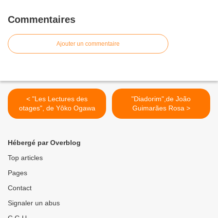
Commentaires
Ajouter un commentaire
< "Les Lectures des
"Diadorim",de João
otages", de Yôko Ogawa
Guimarães Rosa >
Hébergé par Overblog
Top articles
Pages
Contact
Signaler un abus
C.G.U.