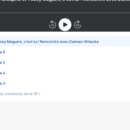
bey Maguire, c'est lui ! Rencontre avec Damien Witecka
e 6
e 5
e 4
e 3
s créatrices de la VF !
e 2
e 1
e Mektoub My Love arrive enfin ! Rencontre avec Shaïn Boumedine et Sal