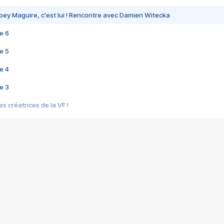
bey Maguire, c'est lui ! Rencontre avec Damien Witecka
e 6
e 5
e 4
e 3
s créatrices de la VF !
e 2
e 1
e Mektoub My Love arrive enfin ! Rencontre avec Shaïn Boumedine et Sal
i : après Toni en famille
elle réalise le bouleversant Dites lui que je l'aime
ais ! Rencontre autour de Vie privée de Rebecca Zlotowski