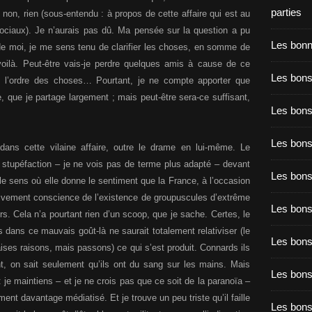
parties
n, non, rien (sous-entendu : à propos de cette affaire qui est au
ociaux). Je n’aurais pas dû. Ma pensée sur la question a pu
Les bon
 de moi, je me sens tenu de clarifier les choses, en somme de
 voilà. Peut-être vais-je perdre quelques amis à cause de ce
Les bons
ns l’ordre des choses… Pourtant, je ne compte apporter que
, que je partage largement ; mais peut-être sera-ce suffisant,
Les bons
Les bons
ans cette vilaine affaire, outre le drame en lui-même. Le
ne stupéfaction – je ne vois pas de terme plus adapté – devant
Les bons
 le sens où elle donne le sentiment que la France, à l’occasion
ardivement conscience de l’existence de groupuscules d’extrême
Les bon
rs. Cela n’a pourtant rien d’un scoop, que je sache. Certes, le
ds dans ce mauvais goût-là ne saurait totalement relativiser (le
Les bon
ses raisons, mais passons) ce qui s’est produit. Connards ils
nt, on sait seulement qu’ils ont du sang sur les mains. Mais
Les bons
» : je maintiens – et je ne crois pas que ce soit de la paranoïa –
ment davantage médiatisé. Et je trouve un peu triste qu’il faille
Les bon