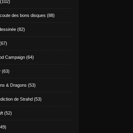
 (102)
coute des bons disques (88)
essinée (82)
(67)
od Campaign (64)
 (63)
ns & Dragons (53)
diction de Strahd (53)
ft (52)
(49)