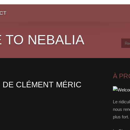
CT
 TO NEBALIA
À P
 DE CLÉMENT MÉRIC
Le ridicu
nous rend
plus for