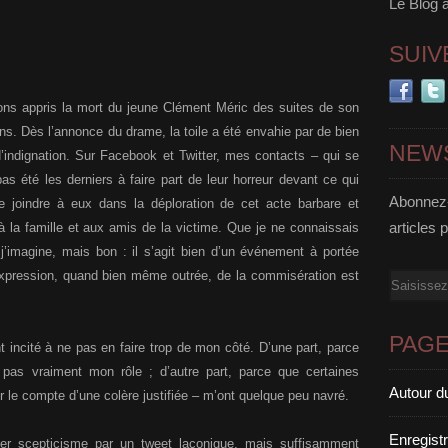
Le Blog 
SUIV
avons appris la mort du jeune Clément Méric des suites de son
s. Dès l’annonce du drame, la toile a été envahie par de bien
NEW
’indignation. Sur Facebook et Twitter, mes contacts – qui se
 été les derniers à faire part de leur horreur devant ce qui
Abonnez-
 joindre à eux dans la déploration de cet acte barbare et
articles 
la famille et aux amis de la victime. Que je ne connaissais
’imagine, mais bon : il s’agit bien d’un événement à portée
l’expression, quand bien même outrée, de la commisération est
Email
PAG
 incité à ne pas en faire trop de mon côté. D’une part, parce
t pas vraiment mon rôle ; d’autre part, parce que certaines
Autour d
r le compte d’une colère justifiée – m’ont quelque peu navré.
Enregist
ger scepticisme par un tweet laconique, mais suffisamment