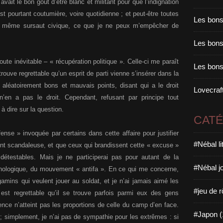
ait le bon goût d’être blanc et militant pour que l’indignation
st pourtant coutumière, voire quotidienne ; et peut-être toutes
Les bons
 au même sursaut civique, ce que je ne peux m’empêcher de
Les bons 
te inévitable – « récupération politique ». Celle-ci me paraît
Les bons
trouve regrettable qu’un esprit de parti vienne s’insérer dans la
 aléatoirement bons et mauvais points, disant qui a le droit
Lovecraft
 n’en a pas le droit. Cependant, refusant par principe tout
 à dire sur la question.
CAT
fense » invoquée par certains dans cette affaire pour justifier
#Nébal l
ement scandaleuse, et que ceux qui brandissent cette « excuse »
 détestables. Mais je ne participerai pas pour autant de la
#Nébal j
ythologique, du mouvement « antifa ». En ce qui me concerne,
gamins qui veulent jouer au soldat, et je n’ai jamais aimé les
#jeu de r
l est regrettable qu’il se trouve parfois parmi eux des gens
ence n’atteint pas les proportions de celle du camp d’en face.
#Japon (
 ; simplement, je n’ai pas de sympathie pour les extrêmes : si