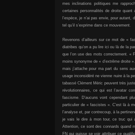
mes inclinations politiques me rappro
certaines personnalités de droite quan
l’espèce, je n’ai pas envie, pour autant, 
tel qu’il s’exprime dans ce mouvement.
Revenons d’ailleurs sur ce mot de « fa
diatribes qu’on a pu lire ici ou là de la 
que l’on use des mots correctement. « Fa
moins synonyme de « d’extrême droite ». 
mais j’attache pour ma part du sens aux
usage inconsidéré ne vienne nuire à la per
tabassé Clément Méric peuvent très juste
révolutionnaires, ce qui est l’avatar co
fascisme. D’aucuns vont cependant plus 
particulier de « fascistes ». C’est là à 
l’analyse et, par contrecoup, à la pertin
je vais le dire à mon tour, ce truc qui
Attention, ce sont des connards quand mê
FN qui puisse se voir attribuer ce qualif