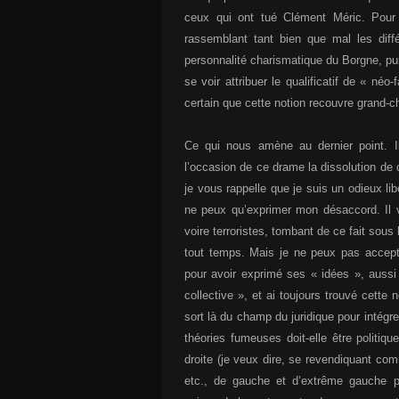
ceux qui ont tué Clément Méric. Pour
rassemblant tant bien que mal les diff
personnalité charismatique du Borgne, pui
se voir attribuer le qualificatif de « né
certain que cette notion recouvre grand-c
Ce qui nous amène au dernier point. Il
l’occasion de ce drame la dissolution de c
je vous rappelle que je suis un odieux libé
ne peux qu’exprimer mon désaccord. Il 
voire terroristes, tombant de ce fait sous 
tout temps. Mais je ne peux pas accepte
pour avoir exprimé ses « idées », aussi 
collective », et ai toujours trouvé cette
sort là du champ du juridique pour intégre
théories fumeuses doit-elle être politiq
droite (je veux dire, se revendiquant co
etc., de gauche et d’extrême gauche 