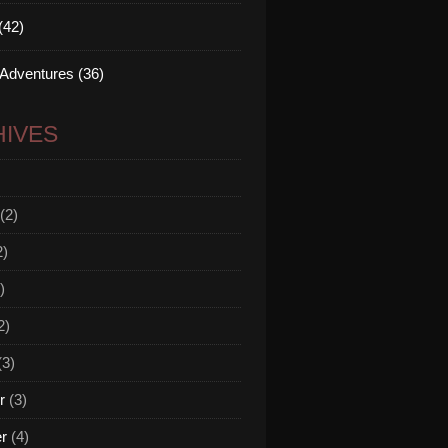
(42)
 Adventures (36)
IVES
(2)
2)
)
2)
(3)
r
(3)
er
(4)