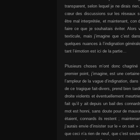
transparent, selon lequel je ne dirais rie
cœur des discussions sur les réseaux s
être mal interprétée, et maintenant, con
faire ce que je souhaitais éviter. Alors
texticule, mais j’imagine que c’est da
quelques nuances à l’indignation générale
tant l’émotion est ici de la partie…
Plusieurs choses m’ont donc chagriné d
premier point, j’imagine, est une certai
l’ampleur de la vague d’indignation, dans
de ce tragique fait-divers, prend bien t
droite violents et éventuellement meurtrie
fait qu’il y ait depuis un bail des connar
mot est honni, sans doute pour de mauvai
étaient, connards ils restent ; maintena
j’aurais envie d’insister sur le « on sait 
que ceci n’a rien de neuf, que c’est seule