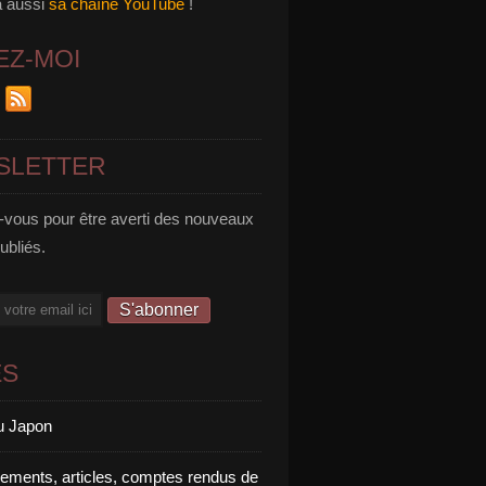
a aussi
sa chaîne YouTube
!
EZ-MOI
SLETTER
vous pour être averti des nouveaux
publiés.
ES
u Japon
rements, articles, comptes rendus de