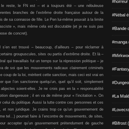
#horreur
 le reste, le FN est – et a toujours été – une nébuleuse
érentes branches de l’extrême droite française autour de la
#Nébal é
s de sa connasse de fille. Le Pen lui-même pouvait à la limite
o-fasciste », mais même cela est discutable (et je ne suis pas
#Bande d
hose de concret).
#manga 
 s’en est trouvé – beaucoup, d’ailleurs – pour réclamer à
ertains groupuscules, sites ou partis d’extrême droite. Et là –
#Mirkwo
ral qui travaillais fut un temps sur la répression politique – je
va de soi que les mouvements radicaux clairement criminels
#Fantasy
le coup de la loi, méritent cette sanction, mais ceci est vrai en
r que l’on sanctionne quelqu’un, quel qu’il soit, simplement
#Dungeo
abjectes soient-elles. Je ne crois pas en la « responsabilité
 notion dangereuse ; il en va de même pour « l’incitation ». On
#La Malé
r celui du politique. Aussi la lutte contre ces personnes et ces
ue, et non juridique. Je crains trop ce qu’un gouvernement de
#Lovecra
mme tel…) pourrait faire à l’encontre de mouvements, de sites,
#Bifrost 
pour accepter qu’un gouvernement prétendument de gauche