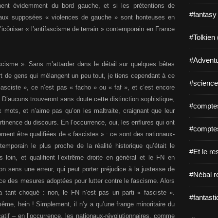
chent évidemment du bord gauche, et si les prétentions de
#fantasy
t aux supposées « violences de gauche » sont honteuses en
d’icôniser « l’antifascisme de terrain » contemporain en France
#Tolkien 
#Adventu
scisme ». Sans m’attarder dans le détail sur quelques bêtes
part de gens qui mélangent un peu tout, je tiens cependant à ce
#science-
sciste », ce n’est pas « facho » ou « faf », et c’est encore
D’aucuns trouveront sans doute cette distinction sophistique,
#comptes
 mots, et n’aime pas qu’on les maltraite, craignant que leur
tinence du discours. En l’occurrence, oui, les enflures qui ont
#comptes
ment être qualifiées de « fascistes » : ce sont des nationaux-
ntemporain le plus proche de la réalité historique qu’était le
#Et le re
loin, et qualifient l’extrême droite en général et le FN en
mon sens une erreur, qui peut porter préjudice à la justesse de
#Nébal r
ence des mesures adoptées pour lutter contre le fascisme. Alors
 a tant choqué : non, le FN n’est pas un parti « fasciste ».
#fantasti
me, hein ! Simplement, il n’y a qu’une frange minoritaire du
icatif – en l’occurrence, les nationaux-révolutionnaires, comme