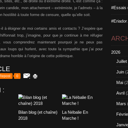
, sites, etc., de droite ou d’extrême droite. C’est comme ça :
#Essais 
rin candide, mon attachement – extrémiste, je l’admets – à la
 hostilité à toute forme de censure, quelle qu’elle soit.
#Eriador
-t-il à éloigner de moi certains amis et contacts ? J’espère que
iffonnait trop, j’imagine, pour que je continue à me réfugier
ARCH
t, vous comprendrez maintenant pourquoi je ne peux pas
aux loups qui hurlent, avec toute la sympathie que j’ai pour
2026
 drame horrible à l’origine de cette polémique.
Juillet
CLE
Juin
(
Repost
0
Mai
(2
 :
Avril
(
Mars
Bilan blog (et chaîne)
La Nébalie En
Févrie
2018
Marche !
Janvi