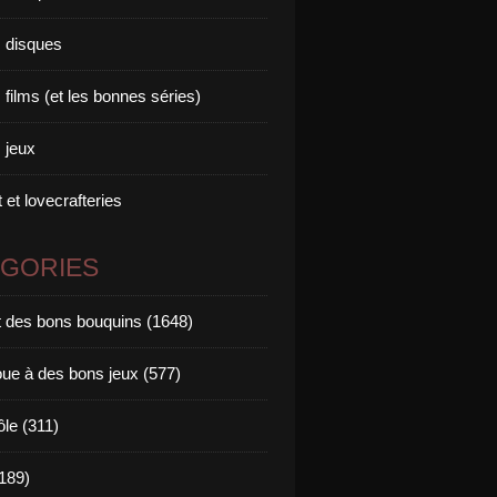
 disques
films (et les bonnes séries)
 jeux
 et lovecrafteries
ÉGORIES
it des bons bouquins (1648)
oue à des bons jeux (577)
ôle (311)
189)