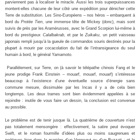
parviennent pas à localiser le miracle. Aussi les trois superpuissances
montent-elles chacune de leur côté une expédition pour dénicher cette
Terre de substitution. Les Sino-Européens – nos héros – embarquent à
bord du
Protée Tien
, une immense tête de Mickey (donc), mais sont
suivis de près par les Aramérusses, avec le Grand Scorpion lui-même à
bord du prestigieux
Calalbakrab
, et par le
Zuikaku
, un petit vaisseau
japonais rempli jusqu’à la gueule de commandos souris destinés pour la
plupart à mourir par cocacolation du fait de l’intransigeance du seul
humain à bord, le général Yamamoto.
Parallèlement, sur Terre, on (à savoir le télépathe chinois Fang et le
jeune prodige Frank Einstein – mouarf, mouarf, mouarf) s’intéresse
beaucoup à l’existence d’une éventuelle source d’énergie sans
commune mesure, dissimulée par les Incas il y a de cela bien
longtemps. Les deux trames sont bien évidemment appelées à se
rejoindre : inutile de vous faire un dessin, la conclusion est convenue
au possible.
L
e problème est de tenir jusque là. La quatrième de couverture n’est
pas totalement mensongère : effectivement, la satire peut évoquer
Swift, et le roman fourmille d’idées plus ou moins saugrenues et
poétiques bien dans la manière d’un Vonnegut ou d’un Buzzati ; et le