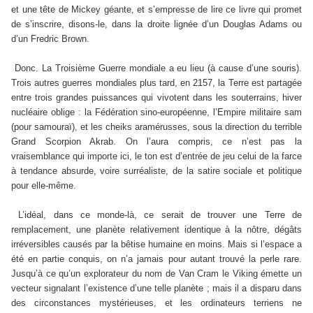
et une tête de Mickey géante, et s’empresse de lire ce livre qui promet
de s’inscrire, disons-le, dans la droite lignée d’un Douglas Adams ou
d’un Fredric Brown.
Donc. La Troisième Guerre mondiale a eu lieu (à cause d’une souris).
Trois autres guerres mondiales plus tard, en 2157, la Terre est partagée
entre trois grandes puissances qui vivotent dans les souterrains, hiver
nucléaire oblige : la Fédération sino-européenne, l’Empire militaire sam
(pour samouraï), et les cheiks aramérusses, sous la direction du terrible
Grand Scorpion Akrab. On l’aura compris, ce n’est pas la
vraisemblance qui importe ici, le ton est d’entrée de jeu celui de la farce
à tendance absurde, voire surréaliste, de la satire sociale et politique
pour elle-même.
L’idéal, dans ce monde-là, ce serait de trouver une Terre de
remplacement, une planète relativement identique à la nôtre, dégâts
irréversibles causés par la bêtise humaine en moins. Mais si l’espace a
été en partie conquis, on n’a jamais pour autant trouvé la perle rare.
Jusqu’à ce qu’un explorateur du nom de Van Cram le Viking émette un
vecteur signalant l’existence d’une telle planète ; mais il a disparu dans
des circonstances mystérieuses, et les ordinateurs terriens ne