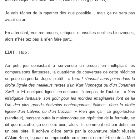
Je vais tâcher de la rapatrier dès que possible… mais ça ne sera pas
avant un an.
En attendant, vos remarques, critiques et insultes sont les bienvenues,
alors n’hésitez pas à m’en faire part…
EDIT : Hop :
Au petit jeu consistant à sur-vendre un produit en multipliant les
comparaisons flatteuses, la quatrième de couverture de cette réédition
se pose un peu là. Jugez plutôt : « Terra !
s’inscrit sans peine dans la
droite lignée des meilleurs textes d’un Kurt Vonnegut ou d’un Jonathan
Swift.
» Et quelques lignes en-dessous, à propos de l’auteur : «
Son
infatigable fantaisie, son goût pour les mondes imaginaires font de lui
l’un des plus grands écrivains contemporains italiens, dans la droite
lignée d’un Calvino ou d’un Buzzati.
» Rien que ça ! Le gogo-lecteur
(serviteur), passant outre la malencontreuse répétition de la formule, se
dit que mazette, ça doit être bien, alors. Et comme il est par définition
un peu bête, il achève d’être tenté par la couverture plutôt réussie
d’Alain Brion, figurant un improbable croisement entre l’Étoile de la Mort