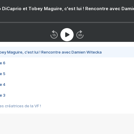
 DiCaprio et Tobey Maguire, c'est lui ! Rencontre avec Dam
bey Maguire, c'est lui ! Rencontre avec Damien Witecka
e 6
e 5
e 4
e 3
s créatrices de la VF !
e 2
e 1