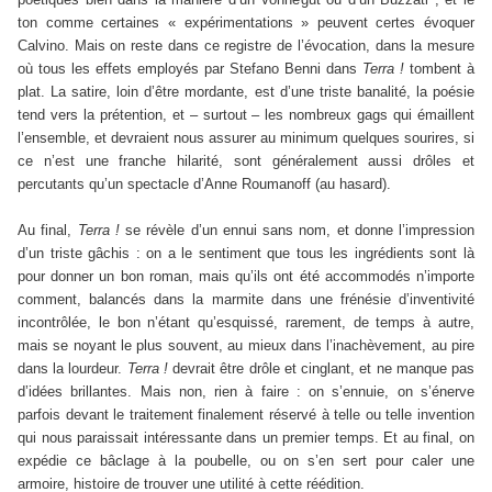
ton comme certaines « expérimentations » peuvent certes évoquer
Calvino. Mais on reste dans ce registre de l’évocation, dans la mesure
où tous les effets employés par Stefano Benni dans
Terra !
tombent à
plat. La satire, loin d’être mordante, est d’une triste banalité, la poésie
tend vers la prétention, et – surtout – les nombreux gags qui émaillent
l’ensemble, et devraient nous assurer au minimum quelques sourires, si
ce n’est une franche hilarité, sont généralement aussi drôles et
percutants qu’un spectacle d’Anne Roumanoff (au hasard).
Au final,
Terra !
se révèle d’un ennui sans nom, et donne l’impression
d’un triste gâchis : on a le sentiment que tous les ingrédients sont là
pour donner un bon roman, mais qu’ils ont été accommodés n’importe
comment, balancés dans la marmite dans une frénésie d’inventivité
incontrôlée, le bon n’étant qu’esquissé, rarement, de temps à autre,
mais se noyant le plus souvent, au mieux dans l’inachèvement, au pire
dans la lourdeur.
Terra !
devrait être drôle et cinglant, et ne manque pas
d’idées brillantes. Mais non, rien à faire : on s’ennuie, on s’énerve
parfois devant le traitement finalement réservé à telle ou telle invention
qui nous paraissait intéressante dans un premier temps. Et au final, on
expédie ce bâclage à la poubelle, ou on s’en sert pour caler une
armoire, histoire de trouver une utilité à cette réédition.