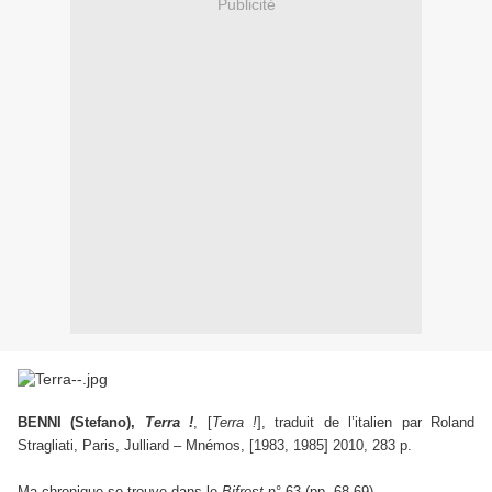
Publicité
BENNI (Stefano),
Terra !
, [
Terra !
], traduit de l’italien par Roland
Stragliati, Paris, Julliard – Mnémos, [1983, 1985] 2010, 283 p.
Ma chronique se trouve dans le
Bifrost
n° 63 (pp. 68-69).