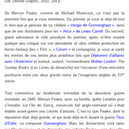
coll. Denoël Graphic, 2010, 144 p.
De Mervyn Peake, comme de Michael Moorcock, ce n’est pas la
première fois que je vous entretiens. Du premier, je vous ai déjà dit tout
le bien que je pensais de sa célèbre
« trilogie de Gormenghast »
, ainsi
que de ses illustrations pour les
« Alice » de Lewis Carroll
. Du second,
grand admirateur et zélé prosélyte du premier, après m’être montré
quelque peu critique sur son abondante et ultra célèbre production en
heroic-fantasy
(les « Elric »,
« Corum »
et compagnie), je vous ai vanté
les mérites de ses textes plus ambitieux tels que
Déjeuners d’affaires
avec l’Antéchrist
et surtout, surtout, l’extraordinaire
Mother London
.
The
Sunday Books (Les Livres du dimanche)
est l’occasion d’une rencontre
e
posthume entre ces deux grands noms de l’imaginaire anglais du XX
siècle.
Tout commence au lendemain immédiat de la deuxième guerre
mondiale, en 1945. Mervyn Peake, avec sa famille, quitte Londres pour
s’installer sur l’île de Sercq, minuscule fief anglo-normand où s’était
établie avant-guerre une colonie d’artistes. C’est ici que Peake, dont la
réputation était déjà grande, et qui avait déjà écrit durant la guerre
Titus
d’Enfer
, va composer
Gormenghast
. Mais les distractions sont rares