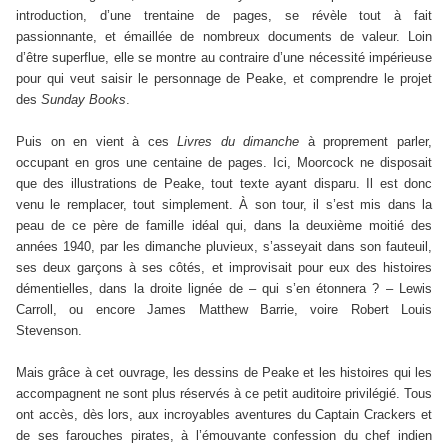
introduction, d’une trentaine de pages, se révèle tout à fait
passionnante, et émaillée de nombreux documents de valeur. Loin
d’être superflue, elle se montre au contraire d’une nécessité impérieuse
pour qui veut saisir le personnage de Peake, et comprendre le projet
des
Sunday Books
.
Puis on en vient à ces
Livres du dimanche
à proprement parler,
occupant en gros une centaine de pages. Ici, Moorcock ne disposait
que des illustrations de Peake, tout texte ayant disparu. Il est donc
venu le remplacer, tout simplement. À son tour, il s’est mis dans la
peau de ce père de famille idéal qui, dans la deuxième moitié des
années 1940, par les dimanche pluvieux, s’asseyait dans son fauteuil,
ses deux garçons à ses côtés, et improvisait pour eux des histoires
démentielles, dans la droite lignée de – qui s’en étonnera ? – Lewis
Carroll, ou encore James Matthew Barrie, voire Robert Louis
Stevenson.
Mais grâce à cet ouvrage, les dessins de Peake et les histoires qui les
accompagnent ne sont plus réservés à ce petit auditoire privilégié. Tous
ont accès, dès lors, aux incroyables aventures du Captain Crackers et
de ses farouches pirates, à l’émouvante confession du chef indien