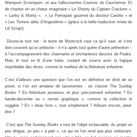
Wampum Scrumpum, et aux hallucinantes Courses du Cauchemar. Et
de chanter en un chœur imaginaire « Le Shanty du Captain Crackers »,
« Lanky & Monty »,
« Le Perroquet gourmet du docteur Carotte » et
« Les Terriers ailés d’Angoulême » (grâce à la belle traduction rimée de
Lili Sztajn).
Disons-le tout net : le texte de Moorcock vaut ce qu’il vaut, et n’est
bien souvent qu’un prétexte – il n’a après tout guère d’autre prétention –
à l’accompagnement des charmants et enchanteurs dessins de Peake.
Mais le tout se lit d’une traite, coulant de source avec la logique
improbable des rêves, comme le meilleur de la littérature enfantine.
C’est d’ailleurs une question que l’on est en définitive en droit de se
poser, si l’on est amateur de taxonomies : où classer
The Sunday
Books
? En littérature jeunesse, et plus précisément enfantine ? En
bande-dessinée ou « roman graphique », comme la collection le
suggère ? En « beau livre », tout simplement ? Ailleurs encore, peut-
être ?
C’est que
The Sunday Books
a tout de l’objet inclassable, du projet un
peu dingue, un peu « à part », ce qui ne l’en rend que plus séduisant.