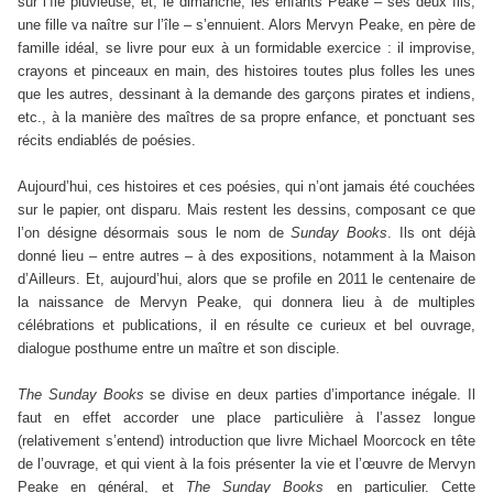
sur l’île pluvieuse, et, le dimanche, les enfants Peake – ses deux fils,
une fille va naître sur l’île – s’ennuient. Alors Mervyn Peake, en père de
famille idéal, se livre pour eux à un formidable exercice : il improvise,
crayons et pinceaux en main, des histoires toutes plus folles les unes
que les autres, dessinant à la demande des garçons pirates et indiens,
etc., à la manière des maîtres de sa propre enfance, et ponctuant ses
récits endiablés de poésies.
Aujourd’hui, ces histoires et ces poésies, qui n’ont jamais été couchées
sur le papier, ont disparu. Mais restent les dessins, composant ce que
l’on désigne désormais sous le nom de
Sunday Books
. Ils ont déjà
donné lieu – entre autres – à des expositions, notamment à la Maison
d’Ailleurs. Et, aujourd’hui, alors que se profile en 2011 le centenaire de
la naissance de Mervyn Peake, qui donnera lieu à de multiples
célébrations et publications, il en résulte ce curieux et bel ouvrage,
dialogue posthume entre un maître et son disciple.
The Sunday Books
se divise en deux parties d’importance inégale. Il
faut en effet accorder une place particulière à l’assez longue
(relativement s’entend) introduction que livre Michael Moorcock en tête
de l’ouvrage, et qui vient à la fois présenter la vie et l’œuvre de Mervyn
Peake en général, et
The Sunday Books
en particulier. Cette