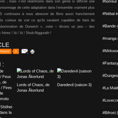
#horreur
vre ; mais c’est néanmoins dans son genre si difficile une
u visionnage de cette adaptation dans l’ensemble vraiment plus
#Nébal é
HS continuera à nous abreuver de flims aussi franchement
rès curieux de voir ce qu’ils seraient capables de faire du
#Bande d
Abomination de Dunwich », voire – rêvons un peu – des
frères !
Iä ! Iä ! Shub-Niggurath !
#manga 
CLE
#Mirkwo
Repost
0
 :
#Fantasy
#Dungeo
Lords of Chaos, de
Daredevil (saison 3)
#La Malé
Jonas Åkerlund
#Lovecra
 Shôhei
dans la
#Bifrost 
n