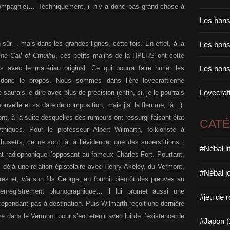
compagnie)… Techniquement, il n’y a donc pas grand-chose à
Les bons
n sûr… mais dans les grandes lignes, cette fois. En effet, à la
Les bons 
he Call of Cthulhu
, ces petits malins de la HPLHS ont cette
s avec le matériau original. Ce qui pourra faire hurler les
Les bons
 donc le propos. Nous sommes dans l’ère lovecraftienne
Lovecraft
saurais le dire avec plus de précision (enfin, si, je le pourrais
nouvelle et sa date de composition, mais j’ai la flemme, là…).
nt, à la suite desquelles des rumeurs ont ressurgi faisant état
CAT
thiques. Pour le professeur Albert Wilmarth, folkloriste à
usetts, ce ne sont là, à l’évidence, que des superstitions ;
#Nébal l
ébat radiophonique l’opposant au fameux Charles Fort. Pourtant,
 déjà une relation épistolaire avec Henry Akeley, du Vermont,
#Nébal j
ures et,
via
son fils George, en fournit bientôt des preuves au
, enregistrement phonographique… il lui promet aussi une
#jeu de r
 cependant pas à destination. Puis Wilmarth reçoit une dernière
indre dans le Vermont pour s’entretenir avec lui de l’existence de
#Japon (