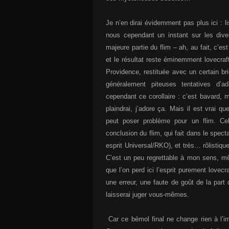
Je n’en dirai évidemment pas plus ici : li
nous cependant un instant sur les dive
majeure partie du flim – ah, au fait, c’es
et le résultat reste éminemment lovecraf
Providence, restituée avec un certain bri
généralement piteuses tentatives d’a
cependant ce corollaire : c’est bavard
plaindrai, j’adore ça. Mais il est vrai 
peut poser problème pour un flim. Ce
conclusion du flim, qui fait dans le spect
esprit Universal/RKO), et très… rôlistiqu
C’est un peu regrettable à mon sens, mêm
que l’on perd ici l’esprit purement lovecr
une erreur, une faute de goût de la part
laisserai juger vous-mêmes.
Car ce bémol final ne change rien à l’