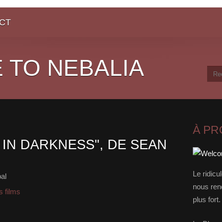
CT
 TO NEBALIA
À P
IN DARKNESS", DE SEAN
Le ridicu
al
nous rend
 films
plus for