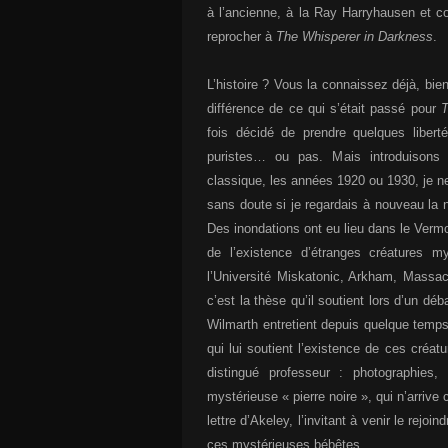
à l’ancienne, à la Ray Harryhausen et 
reprocher à
The Whisperer in Darkness
.
L’histoire ? Vous la connaissez déjà, bie
différence de ce qui s’était passé pour
T
fois décidé de prendre quelques liberté
puristes… ou pas. Mais introduisons
classique, les années 1920 ou 1930, je ne 
sans doute si je regardais à nouveau la 
Des inondations ont eu lieu dans le Vermo
de l’existence d’étranges créatures my
l’Université Miskatonic, Arkham, Massach
c’est la thèse qu’il soutient lors d’un d
Wilmarth entretient depuis quelque temps
qui lui soutient l’existence de ces créat
distingué professeur : photographies
mystérieuse « pierre noire », qui n’arrive
lettre d’Akeley, l’invitant à venir le rejo
ces mystérieuses bébêtes…