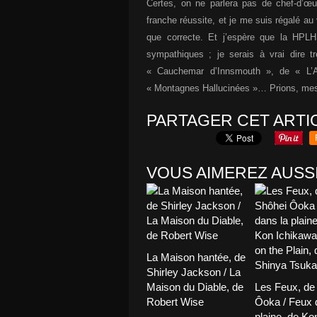
Certes, on ne parlera pas de chef-d’œu
franche réussite, et je me suis régalé a
que correcte. Et j’espère que la HPL
sympathiques ; je serais à vrai dire t
« Cauchemar d’Innsmouth », de « L’
« Montagnes Hallucinées »… Prions, mes 
PARTAGER CET ARTI
VOUS AIMEREZ AUSSI
La Maison hantée, de
Shirley Jackson / La
Maison du Diable, de
Les Feux, de
Robert Wise
Ôoka / Feux 
plaine, de Ko