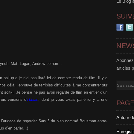
Le Blog 
SUIV
NEW
Abonnez-
 Lynch, Matt Lagan, Andrew Leman…
articles 
 bail que je n’ai pas livré ici de compte rendu de flim. Il y a
Email
ps déjà, j’éprouve de terribles difficultés à me concentrer sur
nt soit-il. Je pense ne pas avoir regardé de flim en entier d’un
ois versions d’
Häxan
, dont je vous avais parlé ici y a une
PAG
Autour d
u l’audace de regarder
Saw 3
du bien nommé Bousman entre-
up d’en parler…)
Enregist