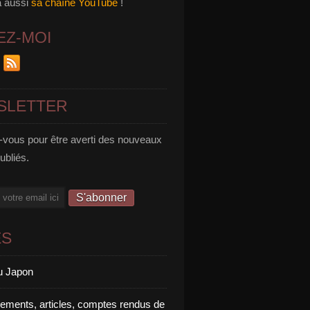
a aussi
sa chaîne YouTube
!
EZ-MOI
SLETTER
vous pour être averti des nouveaux
publiés.
ES
u Japon
rements, articles, comptes rendus de