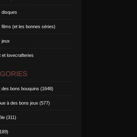
 disques
films (et les bonnes séries)
 jeux
 et lovecrafteries
ÉGORIES
it des bons bouquins (1648)
oue à des bons jeux (577)
ôle (311)
189)