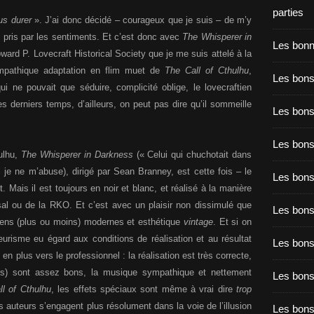
parties
us durer
». J’ai donc décidé – courageux que je suis – de m’y
is pris par les sentiments. Et c’est donc avec
The Whisperer in
Les bon
ard P. Lovecraft Historical Society que je me suis attelé à la
ympathique adaptation en flim muet de
The Call of Cthulhu
,
Les bons
i ne pouvait que séduire, complicité oblige, le lovecraftien
s derniers temps, d’ailleurs, on peut pas dire qu’il sommeille
Les bons
Les bons
ulhu,
The Whisperer in Darkness
(« Celui qui chuchotait dans
si je ne m’abuse), dirigé par Sean Branney, est cette fois – le
Les bons
t. Mais il est toujours en noir et blanc, et réalisé à la manière
sal ou de la RKO. Et c’est avec un plaisir non dissimulé que
Les bon
yens (plus ou moins) modernes et esthétique
vintage
. Et si on
eurisme eu égard aux conditions de réalisation et au résultat
Les bon
en plus vers le professionnel : la réalisation est très correcte,
les) sont assez bons, la musique sympathique et nettement
Les bons
ll of Cthulhu
, les effets spéciaux sont même à vrai dire
trop
s auteurs s’engagent plus résolument dans la voie de l’illusion
Les bon