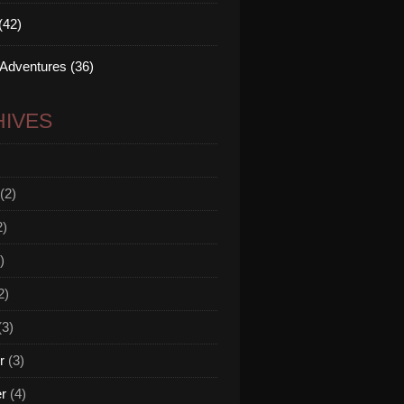
(42)
 Adventures (36)
IVES
(2)
2)
)
2)
(3)
r
(3)
er
(4)