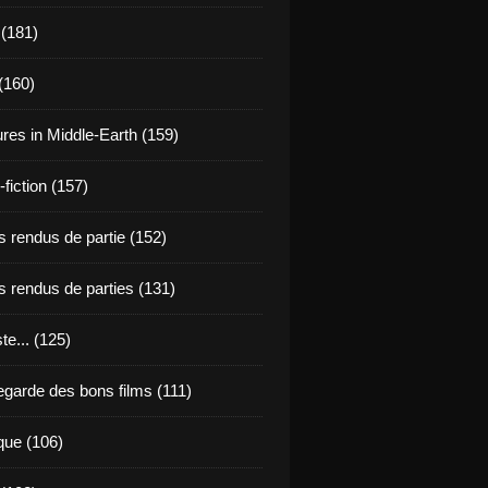
 (181)
(160)
res in Middle-Earth (159)
fiction (157)
 rendus de partie (152)
 rendus de parties (131)
ste... (125)
egarde des bons films (111)
que (106)