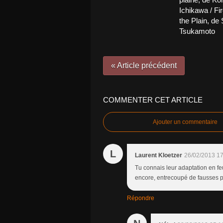
Ichikawa / Fi
the Plain, de
Tsukamoto
« Article précédent
COMMENTER CET ARTICLE
Ajouter un commentaire
L
Laurent Kloetzer
26/02/2013 17
Tu connais leur adaptation en fe
encore, entrecoupé de fausses p
Répondre