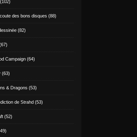
 (102)
coute des bons disques (88)
essinée (82)
(67)
od Campaign (64)
 (63)
ns & Dragons (53)
diction de Strahd (53)
ft (52)
(49)