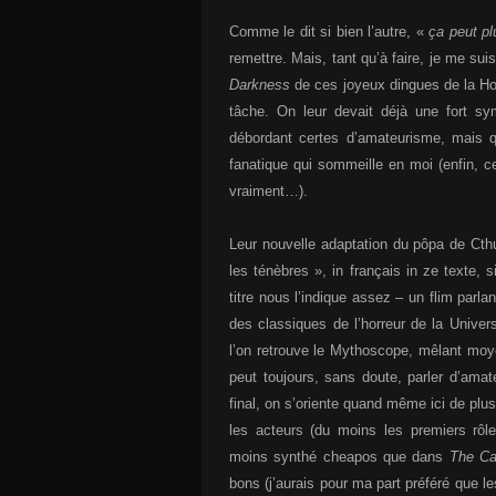
Comme le dit si bien l’autre, «
ça peut pl
remettre. Mais, tant qu’à faire, je me su
Darkness
de ces joyeux dingues de la How
tâche. On leur devait déjà une fort s
débordant certes d’amateurisme, mais qu
fanatique qui sommeille en moi (enfin, ce
vraiment…).
Leur nouvelle adaptation du pôpa de Cth
les ténèbres », in français in ze texte, 
titre nous l’indique assez – un flim parlan
des classiques de l’horreur de la Univer
l’on retrouve le Mythoscope, mêlant mo
peut toujours, sans doute, parler d’amat
final, on s’oriente quand même ici de plus 
les acteurs (du moins les premiers rô
moins synthé cheapos que dans
The Ca
bons (j’aurais pour ma part préféré que le