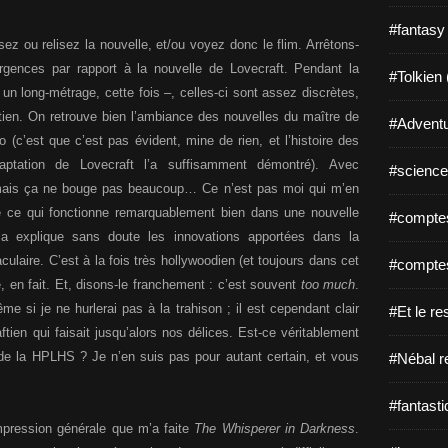
#fantasy
sez ou relisez la nouvelle, et/ou voyez donc le flim. Arrêtons-
rgences par rapport à la nouvelle de Lovecraft. Pendant la
#Tolkien 
t un long-métrage, cette fois –, celles-ci sont assez discrètes,
tien. On retrouve bien l’ambiance des nouvelles du maître de
#Adventu
o (c’est que c’est pas évident, mine de rien, et l’histoire des
daptation de Lovecraft l’a suffisamment démontré). Avec
#science-
, mais ça ne bouge pas beaucoup… Ce n’est pas moi qui m’en
que ce qui fonctionne remarquablement bien dans une nouvelle
#comptes
la explique sans doute les innovations apportées dans la
aculaire. C’est à la fois très hollywoodien (et toujours dans cet
#comptes
e, en fait. Et, disons-le franchement : c’est souvent
too much
.
e si je ne hurlerai pas à la trahison ; il est cependant clair
#Et le re
aftien qui faisait jusqu’alors nos délices. Est-ce véritablement
 de la HPLHS ? Je n’en suis pas pour autant certain, et vous
#Nébal r
#fantasti
impression générale que m’a faite
The Whisperer in Darkness
.