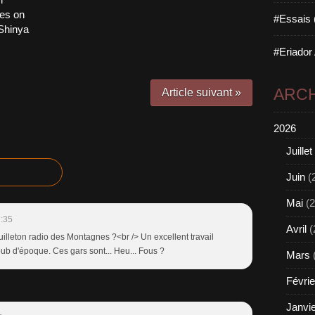
res on
#Essais 
 Shinya
#Eriador
ARCH
Article suivant »
2026
Juillet
Juin
(
Mai
(2
:35
Avril
(
uilleton radio des Montagnes ?<br /> Un excellent travail
ub d'époque. Ces gars sont... Heu... Fous ?
Mars
Févrie
Janvi