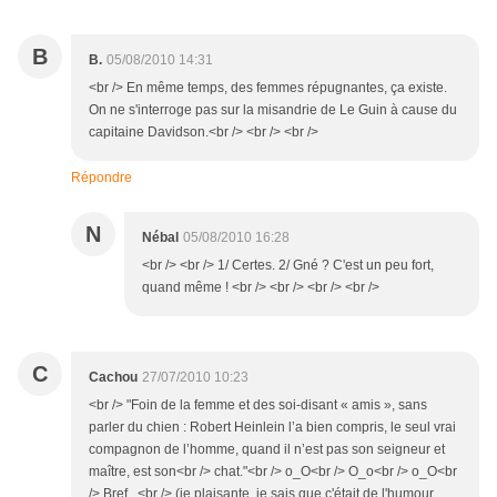
B
B.
05/08/2010 14:31
<br /> En même temps, des femmes répugnantes, ça existe.
On ne s'interroge pas sur la misandrie de Le Guin à cause du
capitaine Davidson.<br /> <br /> <br />
Répondre
N
Nébal
05/08/2010 16:28
<br /> <br /> 1/ Certes. 2/ Gné ? C'est un peu fort,
quand même ! <br /> <br /> <br /> <br />
C
Cachou
27/07/2010 10:23
<br /> "Foin de la femme et des soi-disant « amis », sans
parler du chien : Robert Heinlein l’a bien compris, le seul vrai
compagnon de l’homme, quand il n’est pas son seigneur et
maître, est son<br /> chat."<br /> o_O<br /> O_o<br /> o_O<br
/> Bref...<br /> (je plaisante, je sais que c'était de l'humour