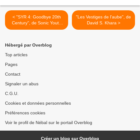
< "SYR 4: Goodbye 20th
"Les Vestiges de l'aube", de
Century", de Sonic Youth
David S. Khara >
With [plein de monde]
Hébergé par Overblog
Top articles
Pages
Contact
Signaler un abus
C.G.U.
Cookies et données personnelles
Préférences cookies
Voir le profil de Nébal sur le portail Overblog
Créer un blog sur Overblog