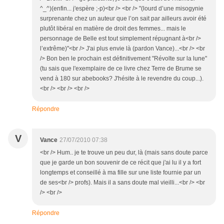
^_^)(enfin... j'espère ;-p)<br /> <br /> "(lourd d’une misogynie
surprenante chez un auteur que l’on sait par ailleurs avoir été
plutôt libéral en matière de droit des femmes... mais le
personnage de Belle est tout simplement répugnant à<br />
l’extrême)"<br /> J'ai plus envie là (pardon Vance)...<br /> <br
/> Bon ben le prochain est définitivement "Révolte sur la lune"
(tu sais que l'exemplaire de ce livre chez Terre de Brume se
vend à 180 sur abebooks? J'hésite à le revendre du coup...).
<br /> <br /> <br />
Répondre
V
Vance
27/07/2010 07:38
<br /> Hum.. je te trouve un peu dur, là (mais sans doute parce
que je garde un bon souvenir de ce récit que j'ai lu il y a fort
longtemps et conseillé à ma fille sur une liste fournie par un
de ses<br /> profs). Mais il a sans doute mal vieilli...<br /> <br
/> <br />
Répondre