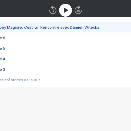
bey Maguire, c'est lui ! Rencontre avec Damien Witecka
e 6
e 5
e 4
e 3
s créatrices de la VF !
e 2
e 1
e Mektoub My Love arrive enfin ! Rencontre avec Shaïn Boumedine et Sal
i : après Toni en famille