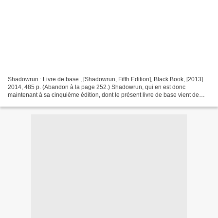
Shadowrun : Livre de base , [Shadowrun, Fifth Edition], Black Book, [2013]
2014, 485 p. (Abandon à la page 252.) Shadowrun, qui en est donc
maintenant à sa cinquième édition, dont le présent livre de base vient de
paraître tout récemment en français chez...