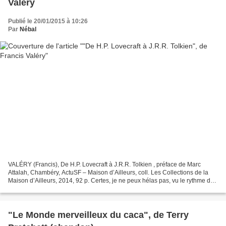
Valéry
Publié le 20/01/2015 à 10:26
Par
Nébal
VALÉRY (Francis), De H.P. Lovecraft à J.R.R. Tolkien , préface de Marc
Attalah, Chambéry, ActuSF – Maison d’Ailleurs, coll. Les Collections de la
Maison d’Ailleurs, 2014, 92 p. Certes, je ne peux hélas pas, vu le rythme de
parution, lire tout ce qui se...
"Le Monde merveilleux du caca", de Terry