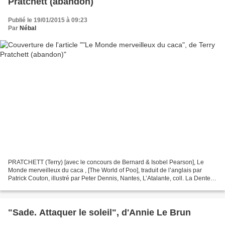
Pratchett (abandon)
Publié le 19/01/2015 à 09:23
Par
Nébal
PRATCHETT (Terry) [avec le concours de Bernard & Isobel Pearson], Le
Monde merveilleux du caca , [The World of Poo], traduit de l’anglais par
Patrick Couton, illustré par Peter Dennis, Nantes, L’Atalante, coll. La Dentelle
du cygne, [2012] 2013, 122 p....
"Sade. Attaquer le soleil", d'Annie Le Brun