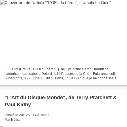
LE GUIN (Ursula), L’Œil du héron , [The Eye of the Heron], traduit de
l’américain par Isabelle Delord, [s.l.], Presses de la Cité – Futurama, coll.
Superlights, [1978] 1983, 188 p. Tiens, un Le Guin que je ne connaissais
pas ? De science-fiction qui plus...
"L'Art du Disque-Monde", de Terry Pratchett &
Paul Kidby
Publié le 28/12/2014 à 10:02
Par
Nébal