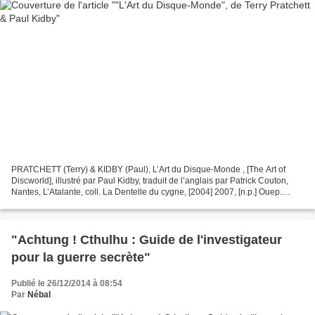
PRATCHETT (Terry) & KIDBY (Paul), L’Art du Disque-Monde , [The Art of
Discworld], illustré par Paul Kidby, traduit de l’anglais par Patrick Couton,
Nantes, L’Atalante, coll. La Dentelle du cygne, [2004] 2007, [n.p.] Ouep.
Parfaitement. Je me suis dit...
"Achtung ! Cthulhu : Guide de l'investigateur
pour la guerre secrète"
Publié le 26/12/2014 à 08:54
Par
Nébal