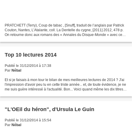
PRATCHETT (Terry), Coup de tabac , [Snuff], traduit de l’anglais par Patrick
Couton, Nantes, L’Atalante, coll. La Dentelle du cygne, [2011] 2012, 478 p.
On retourne donc aux romans des « Annales du Disque-Monde » avec ce
Coup de tabac qui s’inscrit dans...
Top 10 lectures 2014
Publié le 31/12/2014 à 17:38
Par
Nébal
Et si je faisais à mon tour le bilan de mes meilleures lectures de 2014 ? J'ai
l'impression d'avoir peu lu en cette triste année... et, de toute évidence, je ne
me suis guère intéressé à l'actualité. Bon... Voici quand même les dix titres
qui m'ont le...
"L'OEil du héron", d'Ursula Le Guin
Publié le 31/12/2014 à 15:54
Par
Nébal