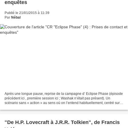
enquêtes
Publié le 21/01/2015 à 11:39
Par
Nébal
Après une longue pause, reprise de la campagne d’ Eclipse Phase (épisode
précédent ici , première session ici ; Washak n’était pas présent). Un
scénario sans « action » au sens où on l’entend habituellement, centré sur le
social, les réseaux, la politique...
"De H.P. Lovecraft à J.R.R. Tolkien", de Francis