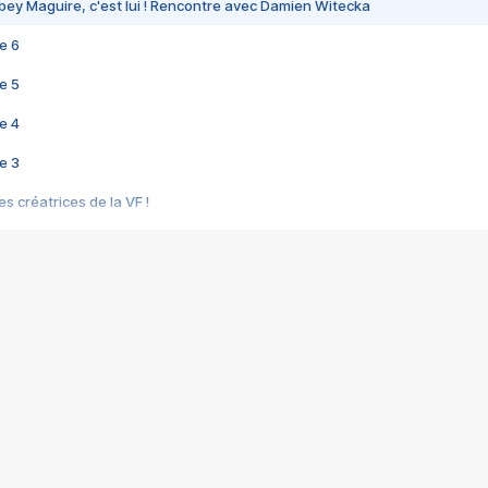
bey Maguire, c'est lui ! Rencontre avec Damien Witecka
e 6
e 5
e 4
e 3
s créatrices de la VF !
e 2
e 1
e Mektoub My Love arrive enfin ! Rencontre avec Shaïn Boumedine et Sal
i : après Toni en famille
elle réalise le bouleversant Dites lui que je l'aime
ais ! Rencontre autour de Vie privée de Rebecca Zlotowski
 de Marguerite, Grave... Rencontre avec Ella Rumpf