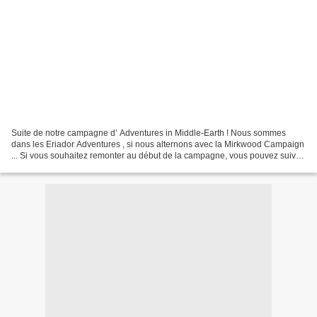
Suite de notre campagne d’ Adventures in Middle-Earth ! Nous sommes
dans les Eriador Adventures , si nous alternons avec la Mirkwood Campaign
... Si vous souhaitez remonter au début de la campagne, vous pouvez suivre
ce lien . Pour l’épisode précédent,...