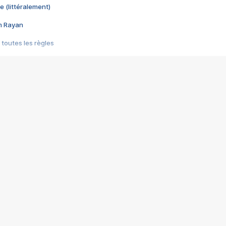
e (littéralement)
im Rayan
 toutes les règles
s les jeux vidéo
us choquant de Rockstar ? - Le scandale BULLY
e plus moche de Steam
du RÊVE tourne au CAUCHEMAR
pendant 8 heures
it… à tort
umiliés par un jeu vidéo
ire - Final Fantasy 8
ti un empire - Age of Empires
story DOFUS