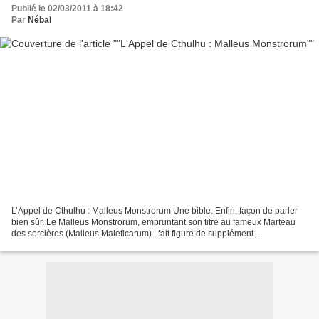
Publié le 02/03/2011 à 18:42
Par
Nébal
L’Appel de Cthulhu : Malleus Monstrorum Une bible. Enfin, façon de parler
bien sûr. Le Malleus Monstrorum, empruntant son titre au fameux Marteau
des sorcières (Malleus Maleficarum) , fait figure de supplément
indispensable à L’Appel de Cthulhu . Ce «...