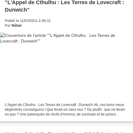
"L'Appel de Cthulhu : Les Terres de Lovecraft :
Dunwich"
Publié le 11/03/2011 à 08:11
Par
Nébal
L’Appel de Cthulhu : Les Terres de Lovecraft : Dunwich Ah, ces bons vieux
dégénérés consanguins ! Que ferait-on sans eux ? Ou plutôt : que ne ferait-
on pas ? Une palanquée de récits d’horreur, de survivals et de polars
glauques, à n’en pas douter… Howard...