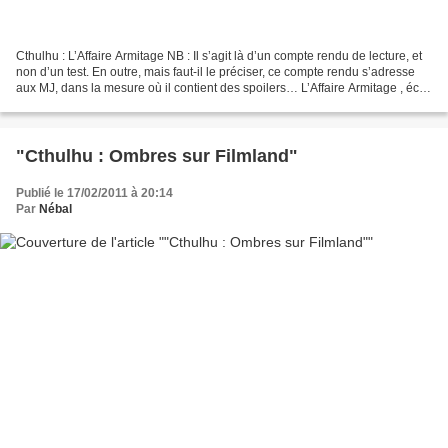
Cthulhu : L’Affaire Armitage NB : Il s’agit là d’un compte rendu de lecture, et
non d’un test. En outre, mais faut-il le préciser, ce compte rendu s’adresse
aux MJ, dans la mesure où il contient des spoilers… L’Affaire Armitage , écrit
par Robin D. Laws...
"Cthulhu : Ombres sur Filmland"
Publié le 17/02/2011 à 20:14
Par
Nébal