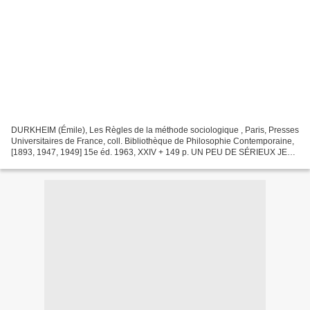
DURKHEIM (Émile), Les Règles de la méthode sociologique , Paris, Presses
Universitaires de France, coll. Bibliothèque de Philosophie Contemporaine,
[1893, 1947, 1949] 15e éd. 1963, XXIV + 149 p. UN PEU DE SÉRIEUX JE
VOUS PRIE ! Au milieu de cette déferlante...