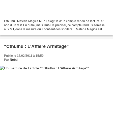
Cthulhu : Materia Magica NB : Il s’agit là d’un compte rendu de lecture, et
non d’un test. En outre, mais faut-il le préciser, ce compte rendu s’adresse
aux MJ, dans la mesure où il contient des spoilers… Materia Magica est un
très bref (une quarantaine...
"Cthulhu : L'Affaire Armitage"
Publié le 18/02/2011 à 15:50
Par
Nébal