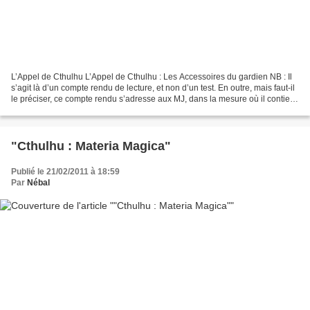
L’Appel de Cthulhu L’Appel de Cthulhu : Les Accessoires du gardien NB : Il
s’agit là d’un compte rendu de lecture, et non d’un test. En outre, mais faut-il
le préciser, ce compte rendu s’adresse aux MJ, dans la mesure où il contient
des spoilers… Déçu,...
"Cthulhu : Materia Magica"
Publié le 21/02/2011 à 18:59
Par
Nébal