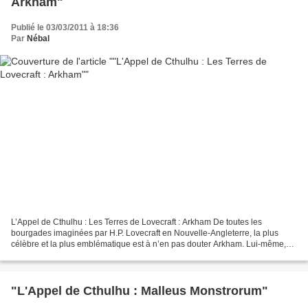
Arkham"
Publié le 03/03/2011 à 18:36
Par
Nébal
L’Appel de Cthulhu : Les Terres de Lovecraft : Arkham De toutes les
bourgades imaginées par H.P. Lovecraft en Nouvelle-Angleterre, la plus
célèbre et la plus emblématique est à n’en pas douter Arkham. Lui-même,
pour désigner les récits qu’August Derleth...
"L'Appel de Cthulhu : Malleus Monstrorum"