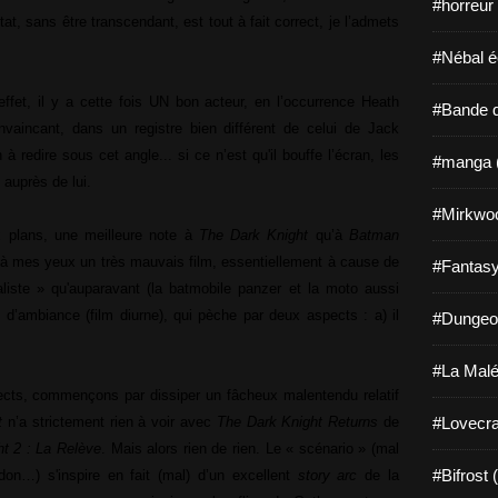
#horreur
tat, sans être transcendant, est tout à fait correct, je l’admets
#Nébal é
effet, il y a cette fois UN bon acteur, en l’occurrence Heath
#Bande d
onvaincant, dans un registre bien différent de celui de Jack
à redire sous cet angle... si ce n’est qu'il bouffe l’écran, les
#manga 
 auprès de lui.
#Mirkwo
x plans, une meilleure note à
The Dark Knight
qu’à
Batman
t à mes yeux un très mauvais film, essentiellement à cause de
#Fantasy
liste » qu'auparavant (la batmobile panzer et la moto aussi
d’ambiance (film diurne), qui pèche par deux aspects : a) il
#Dungeo
#La Malé
cts, commençons par dissiper un fâcheux malentendu relatif
t
n’a strictement rien à voir avec
The Dark Knight Returns
de
#Lovecra
t 2 : La Relève
. Mais alors rien de rien. Le « scénario » (mal
#Bifrost 
don…) s'inspire en fait (mal) d’un excellent
story arc
de la