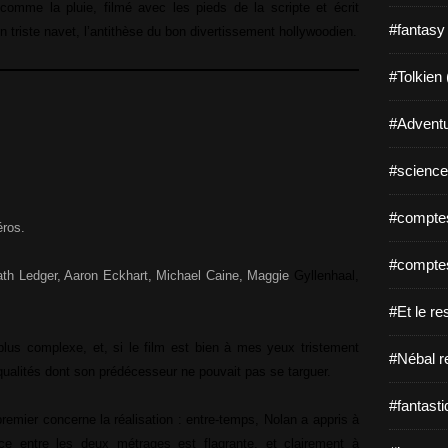
 comme la pluie, filmé avec les pieds de la scripte et écrit
#fantasy
n triste navet, l’antithèse du bon divertissement hollywoodien.
#Tolkien 
#Adventu
#science-
#comptes
éros.
#comptes
eath Ledger, Aaron Eckhart, Michael Caine, Maggie
Gyllenhaal,
#Et le re
lus complexe, et, si le film est bien à mes yeux tristement
#Nébal r
qualités dont son prédécesseur ne pouvait pas se targuer.
#fantasti
remier concerne la réalisation : entre-temps, Nolan a appris à
ence entre les deux métrages est flagrante, et clairement à