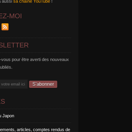
a aussi
sa chaîne YouTube
!
EZ-MOI
SLETTER
vous pour être averti des nouveaux
publiés.
ES
u Japon
rements, articles, comptes rendus de