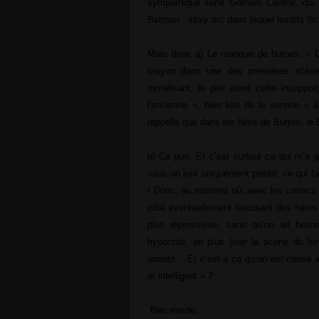
sympathique série
Gotham Central
, qui
Batman ;
story arc
dans lequel lesdits fli
Mais donc a) Le manque de burnes. « Da
crayon dans une des premières scèn
moralisant, le pire étant cette insupp
l'ancienne », bien loin de la version « 
rappelle que dans les films de Burton, le B
b) Ça pue. Et c’est surtout ça qui m’a
sous un jour uniquement positif, ce qui fai
! Donc, au moment où, avec les
comics
côté éventuellement fascisant des héros e
plus répressives, sans qu’on ait bes
hypocrite, en plus (voir la scène du fer
aboutit... Et c’est à ça qu’on est censé 
et intelligent » ?
Ben merde.