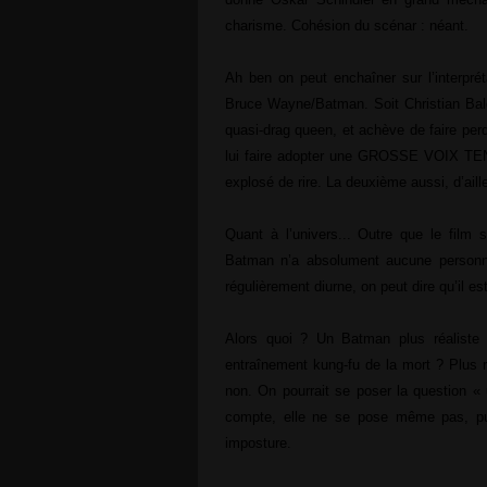
charisme. Cohésion du scénar : néant.
Ah ben on peut enchaîner sur l’interprét
Bruce Wayne/Batman. Soit Christian Bal
quasi-drag queen, et achève de faire perd
lui faire adopter une GROSSE VOIX TEN
explosé de rire. La deuxième aussi, d’aill
Quant à l’univers... Outre que le film
Batman n’a absolument aucune personnal
régulièrement diurne, on peut dire qu’il 
Alors quoi ? Un Batman plus réaliste
entraînement kung-fu de la mort ? Plus r
non. On pourrait se poser la question « 
compte, elle ne se pose même pas, pui
imposture.