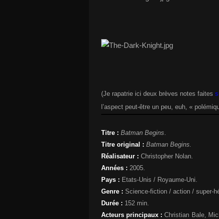
(Je rapatrie ici deux brèves notes faites
s
l’aspect peut-être un peu, euh, « polémiq
Titre :
Batman Begins
.
Titre original :
Batman Begins.
Réalisateur :
Christopher Nolan.
Années :
2005.
Pays :
Etats-Unis / Royaume-Uni.
Genre :
Science-fiction / action / super-h
Durée :
152 min.
Acteurs principaux :
Christian Bale, Mi