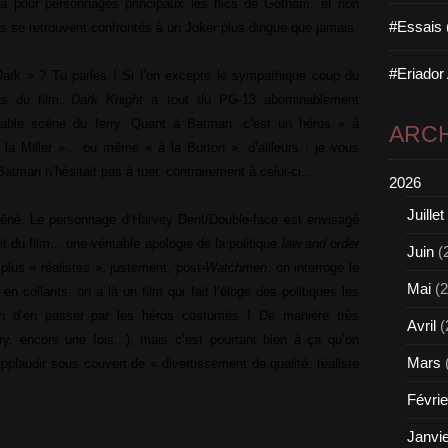
 a pour personnages principaux les flics de Gotham, et non
#Essais 
cs se retrouvent confrontés à un Joker plus dingue que jamais.
#Eriador
rk » ? Tu parles ! Si l’on excepte le sympathique coup du
es du film,
Dark Knight
a tout du PG-13 abominablement
ortable scène du ferry. Quant à Batman, c’est un héros « à
ARCH
à la Miller »... ou même « à la Burton », d’ailleurs : je vous
atman n’hésitait pas à tuer, contrairement à celui-ci...
2026
Juillet
 gêné. Le personnage d’Harvey Dent/Double-face est envisagé
t du film... une véritable apologie de la politique
law and order
Juin
(
plus « réalistes », justement, post-
Watchmen
, on interroge le
Mai
(2
n collants, on a là un film qui fait l’éloge des politiques les
oin d’en passer par les héros costumés ! De manière très
Avril
(
ry, encore une fois...), mais c’est pourtant bien à ça qu’on
Mars
applaudir sous couvert de « divertissement de qualité, réaliste
Févrie
Janvi