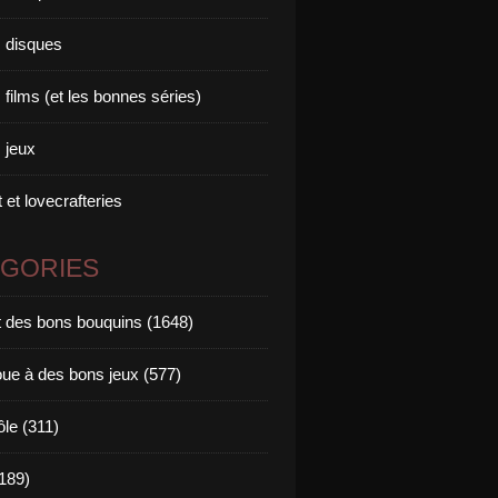
 disques
films (et les bonnes séries)
 jeux
 et lovecrafteries
ÉGORIES
it des bons bouquins (1648)
oue à des bons jeux (577)
ôle (311)
189)