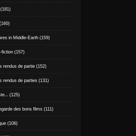
 (181)
(160)
res in Middle-Earth (159)
fiction (157)
 rendus de partie (152)
 rendus de parties (131)
ste... (125)
egarde des bons films (111)
que (106)