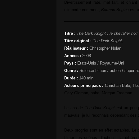
Divertissement raté, mal fait, et chiant
n’importe comment,
Batman Begins
est u
Titre :
The Dark Knight : le chevalier noir
Titre original :
The Dark Knight.
Réalisateur :
Christopher Nolan.
Années :
2008.
Pays :
Etats-Unis / Royaume-Uni
Genre :
Science-fiction / action / super-h
Durée :
140 min.
Acteurs principaux :
Christian Bale, H
Gary Oldman, nabe, Morgan Freeman…
Le cas de
The Dark Knight
est un peu p
mauvais, je lui reconnais cependant des 
Deux progrès sont en effet notables. Le p
filmer les scènes d’action ; la différ