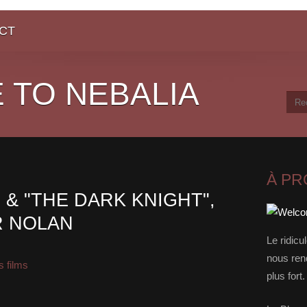
CT
 TO NEBALIA
À P
 & "THE DARK KNIGHT",
R NOLAN
Le ridicu
nous rend
 films
plus for