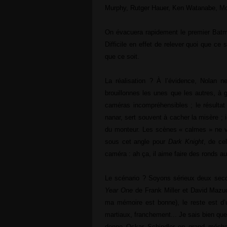
Murphy, Rutger Hauer, Ken Watanabe, 
On évacuera rapidement le premier Bat
Difficile en effet de relever quoi que ce 
que ce soit.
La réalisation ? À l’évidence, Nolan n
brouillonnes les unes que les autres, 
caméras incompréhensibles ; le résultat 
nanar, sert souvent à cacher la misère ; i
du monteur. Les scènes « calmes » ne v
sous cet angle pour
Dark Knight
, de ce
caméra : ah ça, il aime faire des ronds a
Le scénario ? Soyons sérieux deux sec
Year One
de Frank Miller et David Mazuc
ma mémoire est bonne), le reste est d’
martiaux, franchement... Je sais bien qu
donne Oskar Schindler en grand méchan