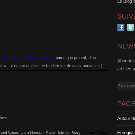
Le Blog 
SUIV
NEW
ur le forum du Cafard cosmique
parce que groumf, d’où
Abonnez-
ue »… d’autant qu’elles se fondent sur de vieux souvenirs.)
articles 
Email
PAG
Autour d
éros.
Enregist
chael Caine, Liam Neeson, Katie Holmes, Gary
Oldman, Cillian