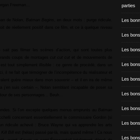
Morgan Freeman…
parties
Les bon
man de Nolan,
Batman Begins
, en deux mots : purge ridicule.
soit de réellement positif dans ce film, et ce à quelque niveau
Les bons
Les bons
e sait pas filmer les scènes d’action, qui sont toutes plus
à grands coups de montages
cut cut cut
et de mouvements de
Les bons
est tout simplement illisible : ce genre de procédé, dans un
ci, il ne fait que témoigner de l’incompétence du réalisateur et
Les bons
alent guère mieux dans mon souvenir – et il en ira de même
la j’en suis certain –, Nolan semblant incapable de poser sa
Les bon
utour de ses personnages... Beuh...
Les bon
ondes. Si l’on excepte quelques menus emprunts au
Batman
chelli concernant essentiellement le commissaire Gordon (si
Les bons
un ridicule achevé : Bruce Wayne qui va apprendre les arts
e
Kill Bill
est (hélas) passé par-là, mais quand même ! Ca nous
Les bon
t, avant d’avoir un semi-Épouvantail totalement dénué de