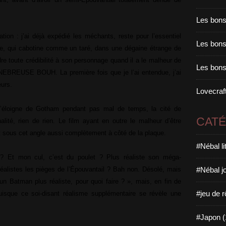
Les bons
ation : j’ai déjà expédié les méchants, reste pour l’essentiel
Les bons 
e, qui cabotine comme un taré, dans une dégaine étrange de
re toute crédibilité à son personnage quand il a le malheur de
Les bons
EBREUSE BOUH. La première fois que je l’ai entendue, j’ai
eurs.
Lovecraft
 s’éloigne de Gotham pendant pas mal de temps, la cité de
CAT
ité, rien de rien. Le film ayant en outre le malheur d’être
est sous cet angle aussi complètement à côté de la plaque.
#Nébal l
 ? Et mon cul, c’est du poulet ? Plus réaliste son méga-
#Nébal j
éalistes les pièges de l’Épouvantail ? Bah non. Désolé, mais
un Batman plus réaliste, pour quoi faire ? », mais, en fin de
#jeu de r
sque ce soi-disant réalisme supplémentaire se révèle une
#Japon (