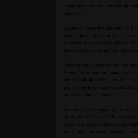
l’avantage du second : cette fois, le résul
volontiers.
Le second concerne l’interprétation. En 
Ledger, qui fait un Joker tout à fait c
Nicholson, mais tout aussi efficace. Rien 
autres « acteurs » faisant tous pâle figure
J’accorde donc volontiers, sur ces deu
Begins
. Il n'en reste pas moins que c'es
son scénario lamentable, pas plus « réa
grosse aha) et manquant toujours autant 
manque de burnes ; b) il pue.
Mais avant de développer ces deux aspe
au titre de ce film : non,
The Dark Knigh
Frank Miller, pas plus qu’avec
Dark Knigh
branlé, avec des
twists
ridicules – Gor