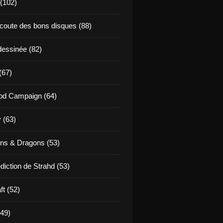
 (102)
coute des bons disques (88)
essinée (82)
(67)
od Campaign (64)
 (63)
ns & Dragons (53)
diction de Strahd (53)
ft (52)
(49)