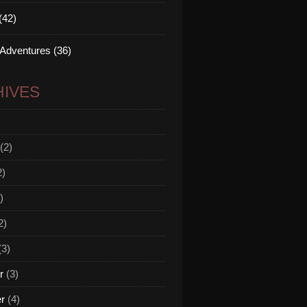
(42)
 Adventures (36)
IVES
(2)
2)
)
2)
(3)
r
(3)
er
(4)