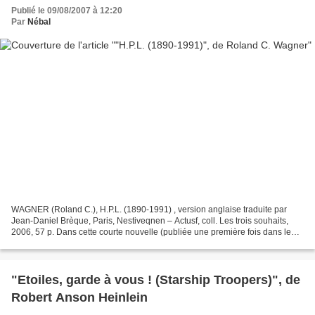
Publié le 09/08/2007 à 12:20
Par
Nébal
WAGNER (Roland C.), H.P.L. (1890-1991) , version anglaise traduite par
Jean-Daniel Brèque, Paris, Nestiveqnen – Actusf, coll. Les trois souhaits,
2006, 57 p. Dans cette courte nouvelle (publiée une première fois dans le
recueil Musique de l’énergie, paru...
"Etoiles, garde à vous ! (Starship Troopers)", de
Robert Anson Heinlein