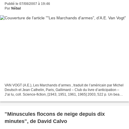
Publié le 07/08/2007 à 19:46
Par
Nébal
VAN VOGT (A.E.), Les Marchands d’armes , traduit de l’américain par Michel
Deutsch et Jean Cathelin, Paris, Gallimard – Club du livre d’anticipation –
J’ai lu, coll. Science-fiction, [1943, 1951, 1961, 1965] 2003, 522 p. Un beau
jour, Jean-Pierre Dionnet...
"Minuscules flocons de neige depuis dix
minutes", de David Calvo