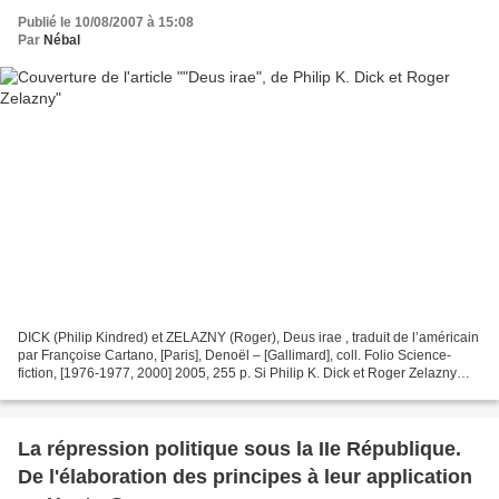
Publié le 10/08/2007 à 15:08
Par
Nébal
DICK (Philip Kindred) et ZELAZNY (Roger), Deus irae , traduit de l’américain
par Françoise Cartano, [Paris], Denoël – [Gallimard], coll. Folio Science-
fiction, [1976-1977, 2000] 2005, 255 p. Si Philip K. Dick et Roger Zelazny
sont incontestablement deux...
La répression politique sous la IIe République.
De l'élaboration des principes à leur application