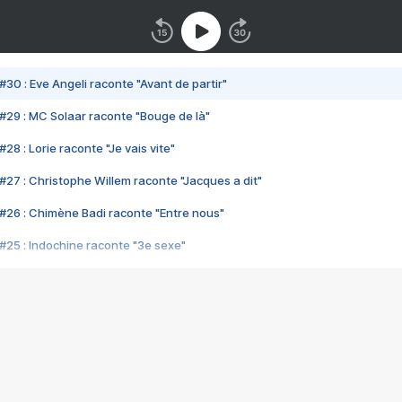
#30 : Eve Angeli raconte "Avant de partir"
#29 : MC Solaar raconte "Bouge de là"
28 : Lorie raconte "Je vais vite"
#27 : Christophe Willem raconte "Jacques a dit"
#26 : Chimène Badi raconte "Entre nous"
#25 : Indochine raconte "3e sexe"
#24 : Zaho raconte "C'est chelou"
#23 : Patrick Bruel raconte "Au café des délices"
#22 : Kyo raconte "Le chemin"
#21 : Nolwenn Leroy raconte "Cassé"