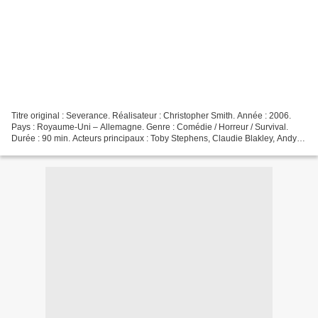
Titre original : Severance. Réalisateur : Christopher Smith. Année : 2006.
Pays : Royaume-Uni – Allemagne. Genre : Comédie / Horreur / Survival.
Durée : 90 min. Acteurs principaux : Toby Stephens, Claudie Blakley, Andy
Nyman, Babou Ceesay, Tim McInnerny,...