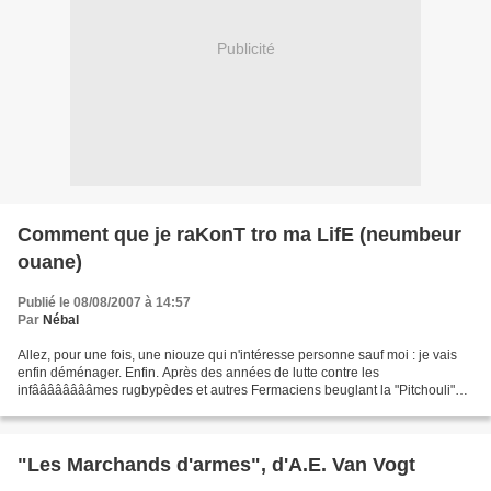
Publicité
Comment que je raKonT tro ma LifE (neumbeur
ouane)
Publié le 08/08/2007 à 14:57
Par
Nébal
Allez, pour une fois, une niouze qui n'intéresse personne sauf moi : je vais
enfin déménager. Enfin. Après des années de lutte contre les
infââââââââmes rugbypèdes et autres Fermaciens beuglant la "Pitchouli"
une nuit sur deux sous ma fenêtre. Putain...
"Les Marchands d'armes", d'A.E. Van Vogt