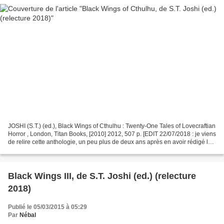
JOSHI (S.T.) (ed.), Black Wings of Cthulhu : Twenty-One Tales of Lovecraftian
Horror , London, Titan Books, [2010] 2012, 507 p. [EDIT 22/07/2018 : je viens
de relire cette anthologie, un peu plus de deux ans après en avoir rédigé la
chronique ; il ne...
Black Wings III, de S.T. Joshi (ed.) (relecture
2018)
Publié le 05/03/2015 à 05:29
Par
Nébal