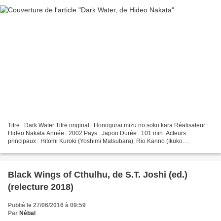
Titre : Dark Water Titre original : Honogurai mizu no soko kara Réalisateur :
Hideo Nakata Année : 2002 Pays : Japon Durée : 101 min. Acteurs
principaux : Hitomi Kuroki (Yoshimi Matsubara), Rio Kanno (Ikuko
Matsubara, six ans), Mirei Oguchi (Mitsuko Kawai),...
Black Wings of Cthulhu, de S.T. Joshi (ed.)
(relecture 2018)
Publié le 27/06/2016 à 09:59
Par
Nébal