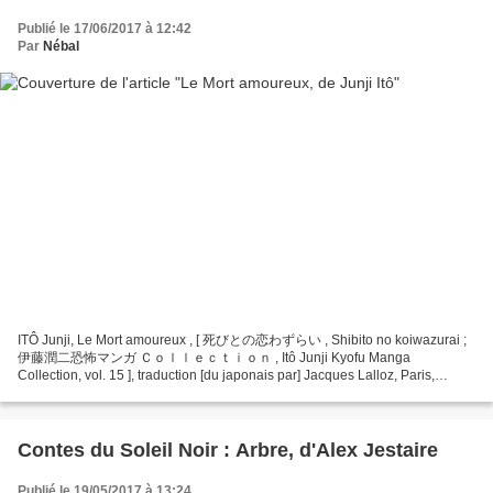
Publié le 17/06/2017 à 12:42
Par
Nébal
ITÔ Junji, Le Mort amoureux , [ 死びとの恋わずらい , Shibito no koiwazurai ;
伊藤潤二恐怖マンガ Ｃｏｌｌｅｃｔｉｏｎ , Itô Junji Kyofu Manga
Collection, vol. 15 ], traduction [du japonais par] Jacques Lalloz, Paris,
Tonkam, coll. Frissons – Intégrale Junji Itô, [ 1996- 1998] 2013,...
Contes du Soleil Noir : Arbre, d'Alex Jestaire
Publié le 19/05/2017 à 13:24