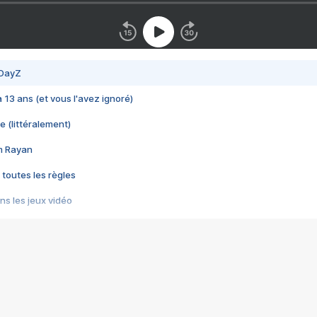
 DayZ
 a 13 ans (et vous l'avez ignoré)
e (littéralement)
im Rayan
 toutes les règles
s les jeux vidéo
us choquant de Rockstar ? - Le scandale BULLY
e plus moche de Steam
du RÊVE tourne au CAUCHEMAR
pendant 8 heures