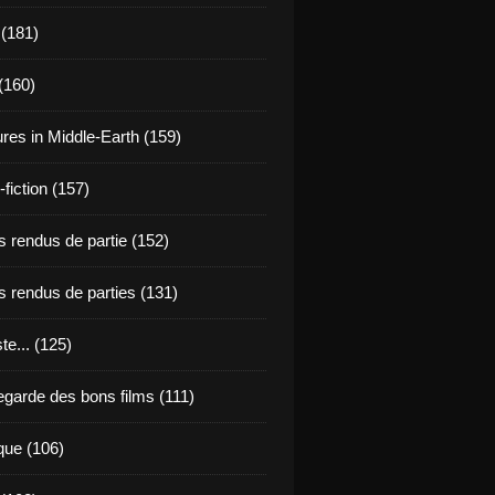
 (181)
(160)
res in Middle-Earth (159)
fiction (157)
 rendus de partie (152)
 rendus de parties (131)
ste... (125)
egarde des bons films (111)
que (106)