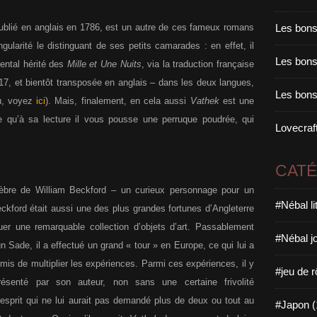
Les bons
 publié en anglais en 1786, est un autre de ces fameux romans
gularité le distinguant de ses petits camarades : en effet, il
Les bons 
iental hérité des
Mille et Une Nuits
, via la traduction française
17, et bientôt transposée en anglais – dans les deux langues,
Les bons
ù, voyez
ici
). Mais, finalement, en cela aussi
Vathek
est une
 qu’à sa lecture il vous pousse une perruque poudrée, qui
Lovecraft
CAT
élèbre de William Beckford – un curieux personnage pour un
#Nébal l
eckford était aussi une des plus grandes fortunes d’Angleterre
uer une remarquable collection d’objets d’art. Passablement
#Nébal j
 Sade, il a effectué un grand « tour » en Europe, ce qui lui a
rmis de multiplier les expériences. Parmi ces expériences, il y
#jeu de r
senté par son auteur, non sans une certaine frivolité
’esprit qui ne lui aurait pas demandé plus de deux ou tout au
#Japon (