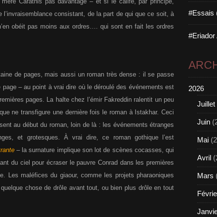
 mère Carathis pas davantage – et si le calife, par principe,
#Essais 
 l’invraisemblance consistant, de la part de qui que ce soit, à
l n’en obéit pas moins aux ordres…. qui sont en fait les ordres
#Eriador
ARCH
taine de pages, mais aussi un roman très dense : il se passe
age – au point à vrai dire où le déroulé des événements est
2026
premières pages. La halte chez l’émir Fakreddin ralentit un peu
Juillet
que ne transfigure une dernière fois le roman à Istakhar. Ceci
Juin
(
absent au début du roman, loin de là : les événements étranges
nges, et grotesques. À vrai dire, ce roman gothique l’est
Mai
(2
rante
– la surnature implique son lot de scènes cocasses, qui
Avril
(
nt du ciel pour écraser le pauvre Conrad dans les premières
ole. Les maléfices du giaour, comme les projets pharaoniques
Mars
 quelque chose de drôle avant tout, ou bien plus drôle en tout
Févrie
Janvi