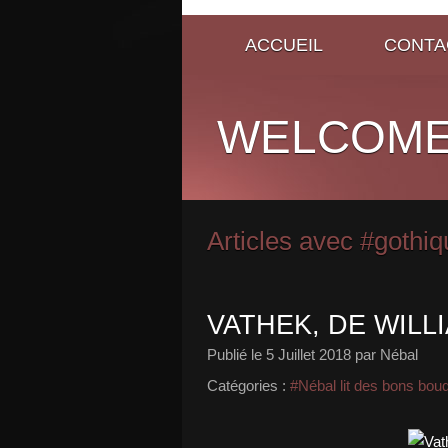
ACCUEIL
CONTA
WELCOME
Articles avec #gothiq
VATHEK, DE WIL
Publié le
5 Juillet 2018
par Nébal
Catégories :
#Nébal lit des bons bou