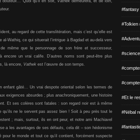
est douteux… Quoi qu’il en soit,
Vathek
demeurera, et de loin,
uteur.
#fantasy
#Tolkien 
ident, au regard de cette translitération, mais c’est qu’elle est
#Adventu
ife al-Wathiq, ce qui situerait l’intrigue à Bagdad et au-delà vers
 ; de même que le personnage de son frère et successeur,
#science-
là encore un vrai calife. D’autres noms sont peut-être plus
, là encore,
Vathek
est l’œuvre de son temps.
#comptes
#comptes
un enfant gâté… Un vrai despote oriental selon les termes de
aux exigences absurdes ; plus anachroniquement, une histoire
#Et le re
nt. Et ses colères sont fatales : son regard noir est à même
e qu’ils ne le servent pas assez bien ! Soit à peu près tout le
#Nébal r
estent ; mais, surtout, ils en ont peur, et notre ami Machiavel
#fantasti
se a les avantages de ses défauts, cela dit – son hédonisme
 pour le monde et tout ce qu’il contient, forcément suspecte