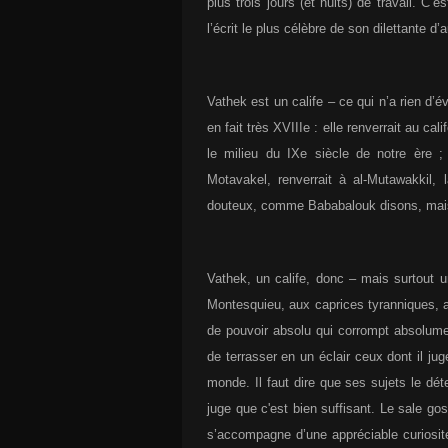
plus trois jours (et nuits) de travail. C’
l’écrit le plus célèbre de son dilettante d’a
Vathek est un calife – ce qui n’a rien d’év
en fait très XVIIIe : elle renverrait au cal
le milieu du IXe siècle de notre ère
Motavakel, renverrait à al-Mutawakkil, 
douteux, comme Bababalouk disons, mais
Vathek, un calife, donc – mais surtout 
Montesquieu, aux caprices tyranniques, 
de pouvoir absolu qui corrompt absolume
de terrasser en un éclair ceux dont il jug
monde. Il faut dire que ses sujets le dét
juge que c'est bien suffisant.
Le sale gos
s’accompagne d’une appréciable curiosité