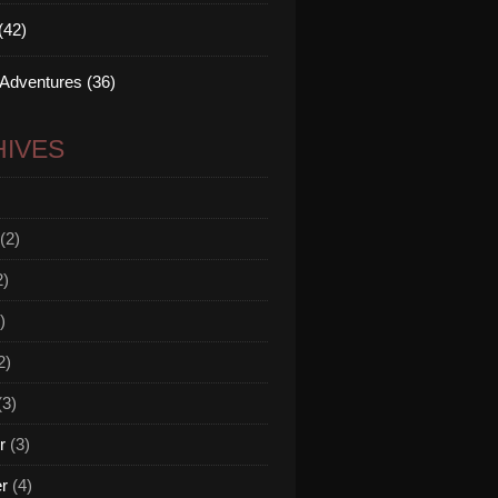
(42)
 Adventures (36)
IVES
(2)
2)
)
2)
(3)
r
(3)
er
(4)