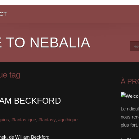
CT
 TO NEBALIA
ue tag
À P
LIAM BECKFORD
Le ridicu
nous rend
quins
,
#fantastique
,
#fantasy
,
#gothique
plus for