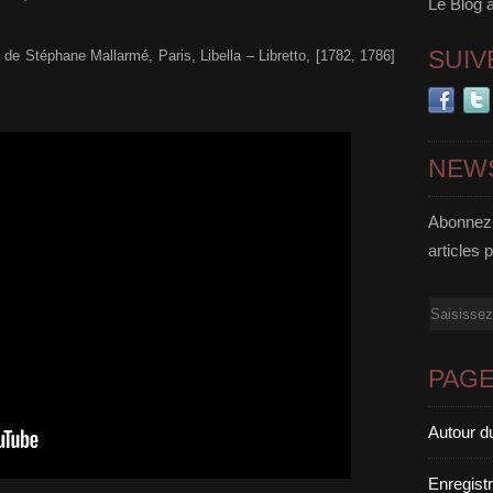
Le Blog 
SUIV
 de Stéphane Mallarmé, Paris, Libella – Libretto, [1782, 1786]
NEW
Abonnez-
articles 
Email
PAG
Autour d
Enregist