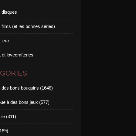
 disques
films (et les bonnes séries)
 jeux
 et lovecrafteries
ÉGORIES
it des bons bouquins (1648)
oue à des bons jeux (577)
ôle (311)
189)