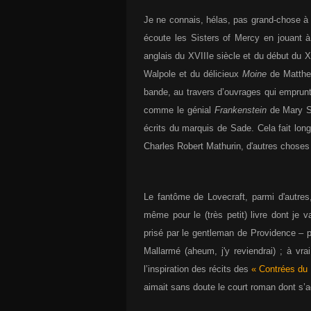
Je ne connais, hélas, pas grand-chose à la
écoute les Sisters of Mercy en jouant 
anglais du XVIIIe siècle et du début du
Walpole et du délicieux
Moine
de Matthew
bande, au travers d’ouvrages qui emprunt
comme le génial
Frankenstein
de Mary Sh
écrits du marquis de Sade. Cela fait lon
Charles Robert Mathurin, d'autres chose
Le fantôme de Lovecraft, parmi d'autres
même pour le (très petit) livre dont je v
prisé par le gentleman de Providence – 
Mallarmé (aheum, j'y reviendrai) ; à vr
l’inspiration des récits des
« Contrées du
aimait sans doute le court roman dont s’ag