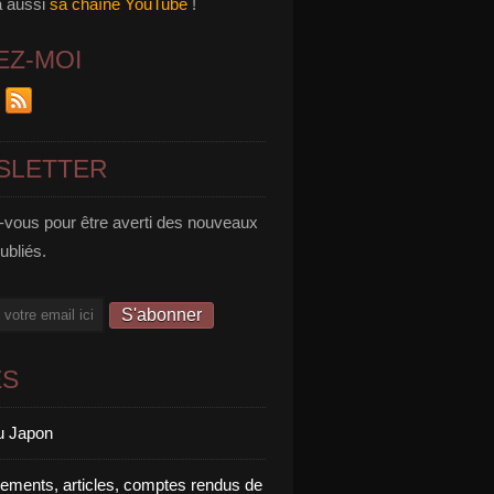
a aussi
sa chaîne YouTube
!
EZ-MOI
SLETTER
vous pour être averti des nouveaux
publiés.
ES
u Japon
rements, articles, comptes rendus de