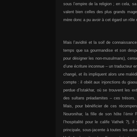
sous l’empire de la religion ; en cela, s
valent bien celles des plus grands mag
mère donc a pu avoir à cet égard un rôle 
Mais l’avidité et la soif de connaissan
temps que sa gourmandise et son despot
pour désigner les non-musulmans), censé
d’une écriture inconnue – un traducteur en
changé, et ils impliquent alors une malédi
compte : il obéit aux injonctions du giaou
perdue d’Istakhar, où se trouvent les ex
des sultans préadamites – ces trésors,
Mais, pour bénéficier de ces récompens
Nouronihar, la fille de son hôte l’émi
l’hospitalité pour le calife Vathek ?),
principale, sous-jacente à toutes les autr