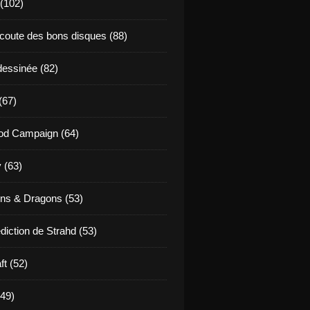
 (102)
coute des bons disques (88)
essinée (82)
(67)
od Campaign (64)
 (63)
ns & Dragons (53)
diction de Strahd (53)
ft (52)
(49)