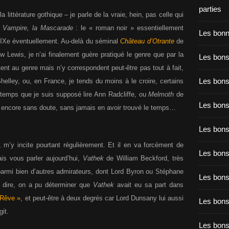
parties
 littérature gothique – je parle de la vraie, hein, pas celle qui
à
Vampire, la Mascarade
: le « roman noir » essentiellement
Les bon
 XIXe éventuellement. Au-delà du séminal
Château d’Otrante
de
 Lewis, je n’ai finalement guère pratiqué le genre que par la
Les bons
ent au genre mais n’y correspondent peut-être pas tout à fait,
Les bons
elley, ou, en France, je tends du moins à le croire, certains
gtemps que je suis supposé lire Ann Radcliffe, ou
Melmoth
de
Les bons
s encore sans doute, sans jamais en avoir trouvé le temps…
Les bons
, m’y incite pourtant régulièrement.
Et il en va forcément de
Les bon
ais vous parler aujourd’hui,
Vathek
de William Beckford, très
parmi bien d’autres admirateurs, dont Lord Byron ou Stéphane
Les bon
ai dire, on a pu déterminer que
Vathek
avait eu sa part dans
 Rêve »
, et peut-être à deux degrés car Lord Dunsany lui aussi
Les bons
it.
Les bon