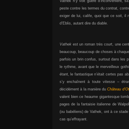
Vathek n’y voit guère d’inconvénient, sa
peste contre les termes du contrat, contre
exiger de lui, calife, quoi que ce soit, i
d’Eblis, autant dire du diable.
Vathek
est un roman très court, une cen
beaucoup, beaucoup de choses à chaque p
parfois un brin confus, surtout dans les 
le rythme, avant que le merveilleux gothi
étant, le fantastique n’était certes pas 
s’y enchaînent à toute vitesse – étra
décidément à la manière du
Château d’Ot
valent bien ce heaume gigantesque tomba
pages de la fantaisie italienne de Walp
(ou babéliens) de Vathek, ont à ce stade
cas qu’effrayant.