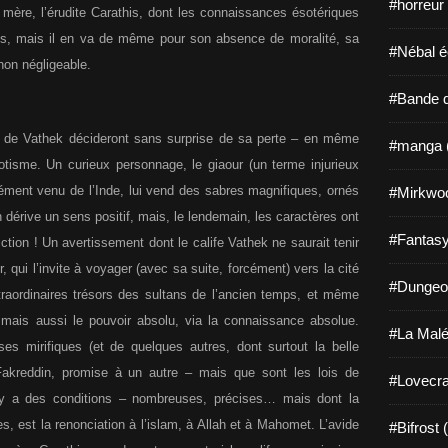
#horreur
a mère, l’érudite Carathis, dont les connaissances ésotériques
es, mais il en va de même pour son absence de moralité, sa
#Nébal é
non négligeable.
#Bande d
ce de Vathek décideront sans surprise de sa perte – en même
#manga 
isme. Un curieux personnage, le giaour (un terme injurieux
ment venu de l’Inde, lui vend des sabres magnifiques, ornés
#Mirkwo
 dérive un sens positif, mais, le lendemain, les caractères ont
#Fantasy
ction ! Un avertissement dont le calife Vathek ne saurait tenir
r, qui l’invite à voyager (avec sa suite, forcément) vers la cité
#Dungeo
traordinaires trésors des sultans de l’ancien temps, et même
 mais aussi le pouvoir absolu, via la connaissance absolue.
#La Malé
es mirifiques (et de quelques autres, dont surtout la belle
r Fakreddin, promise à un autre – mais que sont les lois de
#Lovecra
 il y a des conditions – nombreuses, précises… mais dont la
es, est la renonciation à l’islam, à Allah et à Mahomet. L’avide
#Bifrost 