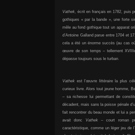
Vathek
, écrit en français en 1782, puis
gothiques « par la bande », une forte sin
mêle au fond gothique tout un apparat or
d’Antoine Galland parue entre 1704 et 17
cela a été un énorme succès (au cas o
œuvre de son temps – tellement XVIIIe
dépasse toujours sous le turban.
Vathek
est l’œuvre littéraire la plus c
curieux livre. Alors tout jeune homme, B
– sa richesse lui permettant de constit
décadent, mais sans la poisse pénale d’un
fait rencontrer du beau monde et lui a pe
avait donc
Vathek
– court roman pré
caractéristique, comme un léger jeu de l