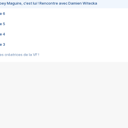
bey Maguire, c'est lui ! Rencontre avec Damien Witecka
e 6
e 5
e 4
e 3
s créatrices de la VF !
e 2
e 1
e Mektoub My Love arrive enfin ! Rencontre avec Shaïn Boumedine et Sal
i : après Toni en famille
elle réalise le bouleversant Dites lui que je l'aime
ais ! Rencontre autour de Vie privée de Rebecca Zlotowski
 de Marguerite, Grave... Rencontre avec Ella Rumpf