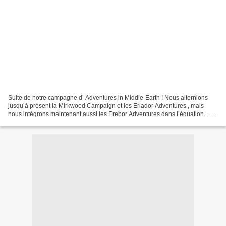
Suite de notre campagne d’ Adventures in Middle-Earth ! Nous alternions
jusqu’à présent la Mirkwood Campaign et les Eriador Adventures , mais
nous intégrons maintenant aussi les Erebor Adventures dans l’équation... Si
vous souhaitez remonter au début...