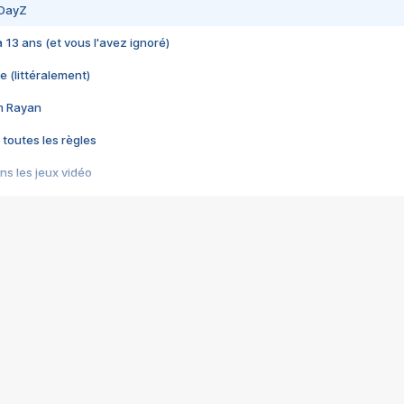
 DayZ
 a 13 ans (et vous l'avez ignoré)
e (littéralement)
im Rayan
 toutes les règles
s les jeux vidéo
us choquant de Rockstar ? - Le scandale BULLY
e plus moche de Steam
du RÊVE tourne au CAUCHEMAR
pendant 8 heures
it… à tort
umiliés par un jeu vidéo
ire - Final Fantasy 8