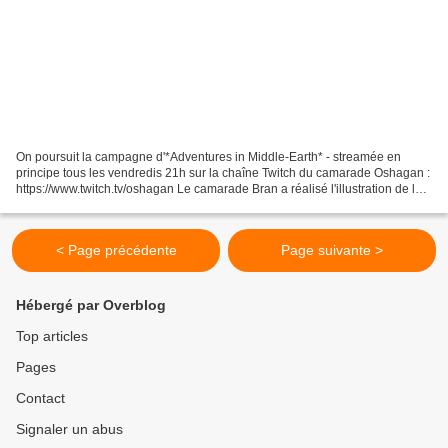
On poursuit la campagne d'*Adventures in Middle-Earth* - streamée en
principe tous les vendredis 21h sur la chaîne Twitch du camarade Oshagan :
https://www.twitch.tv/oshagan Le camarade Bran a réalisé l'illustration de la
vignette, et vous pouvez le suivre...
< Page précédente
Page suivante >
Hébergé par Overblog
Top articles
Pages
Contact
Signaler un abus