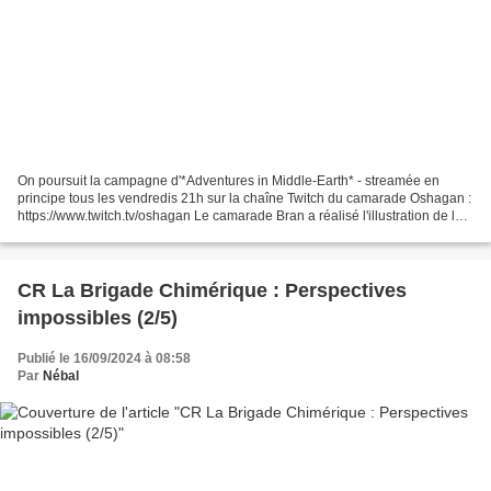
On poursuit la campagne d'*Adventures in Middle-Earth* - streamée en
principe tous les vendredis 21h sur la chaîne Twitch du camarade Oshagan :
https://www.twitch.tv/oshagan Le camarade Bran a réalisé l'illustration de la
vignette, et vous pouvez le suivre...
CR La Brigade Chimérique : Perspectives
impossibles (2/5)
Publié le 16/09/2024 à 08:58
Par
Nébal