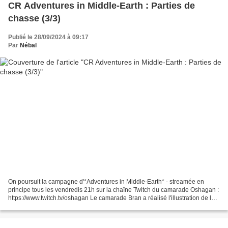
CR Adventures in Middle-Earth : Parties de
chasse (3/3)
Publié le 28/09/2024 à 09:17
Par
Nébal
On poursuit la campagne d'*Adventures in Middle-Earth* - streamée en
principe tous les vendredis 21h sur la chaîne Twitch du camarade Oshagan :
https://www.twitch.tv/oshagan Le camarade Bran a réalisé l'illustration de la
vignette, et vous pouvez le suivre...