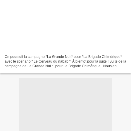
On poursuit la campagne *La Grande Nuit* pour *La Brigade Chimérique*
avec le scénario " Le Cerveau du nabab ". À bientôt pour la suite ! Suite de la
campagne de La Grande Nui t , pour La Brigade Chimérique ! Nous en
sommes à la première séance du troisième...