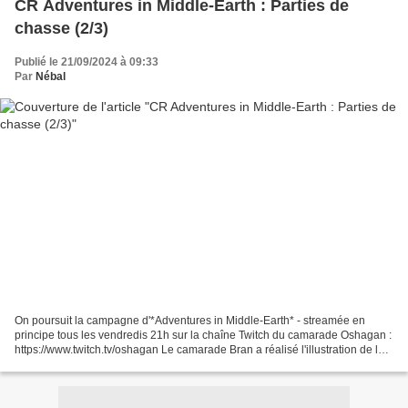
CR Adventures in Middle-Earth : Parties de
chasse (2/3)
Publié le 21/09/2024 à 09:33
Par
Nébal
On poursuit la campagne d'*Adventures in Middle-Earth* - streamée en
principe tous les vendredis 21h sur la chaîne Twitch du camarade Oshagan :
https://www.twitch.tv/oshagan Le camarade Bran a réalisé l'illustration de la
vignette, et vous pouvez le suivre...