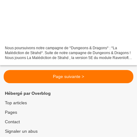
Nous poursuivons notre campagne de *Dungeons & Dragons* : *La
Malédiction de Strahd*. Suite de notre campagne de Dungeons & Dragons !
Nous jouons La Malédiction de Strahd , la version 5E du module Ravenloft…
S i vous voulez retourner au début de la campagne,...
Page suivante >
Hébergé par Overblog
Top articles
Pages
Contact
Signaler un abus