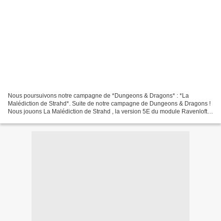
Nous poursuivons notre campagne de *Dungeons & Dragons* : *La
Malédiction de Strahd*. Suite de notre campagne de Dungeons & Dragons !
Nous jouons La Malédiction de Strahd , la version 5E du module Ravenloft…
S i vous voulez retourner au début de la campagne,...