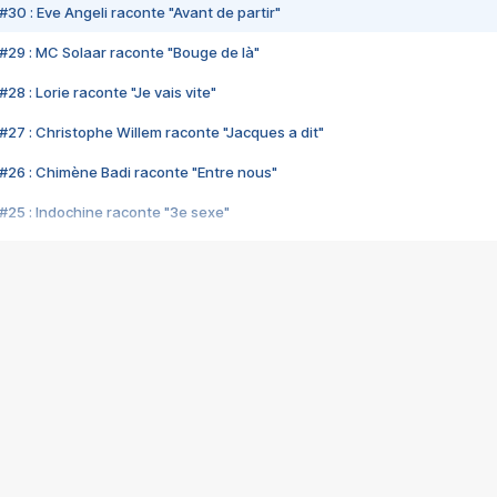
#30 : Eve Angeli raconte "Avant de partir"
#29 : MC Solaar raconte "Bouge de là"
28 : Lorie raconte "Je vais vite"
#27 : Christophe Willem raconte "Jacques a dit"
#26 : Chimène Badi raconte "Entre nous"
#25 : Indochine raconte "3e sexe"
#24 : Zaho raconte "C'est chelou"
#23 : Patrick Bruel raconte "Au café des délices"
#22 : Kyo raconte "Le chemin"
#21 : Nolwenn Leroy raconte "Cassé"
#20 : Patrick Hernandez raconte "Born to be alive"
#19 : Lorie raconte "Près de moi"
#18 : Michael Jones raconte "A nos actes manqués" (avec Jean-Jacque