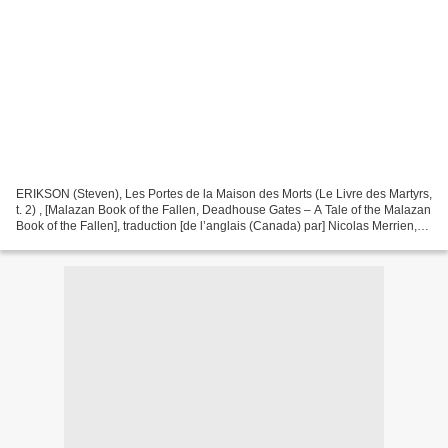
ERIKSON (Steven), Les Portes de la Maison des Morts (Le Livre des Martyrs,
t. 2) , [Malazan Book of the Fallen, Deadhouse Gates – A Tale of the Malazan
Book of the Fallen], traduction [de l’anglais (Canada) par] Nicolas Merrien,
Paris, Éditions Leha,...