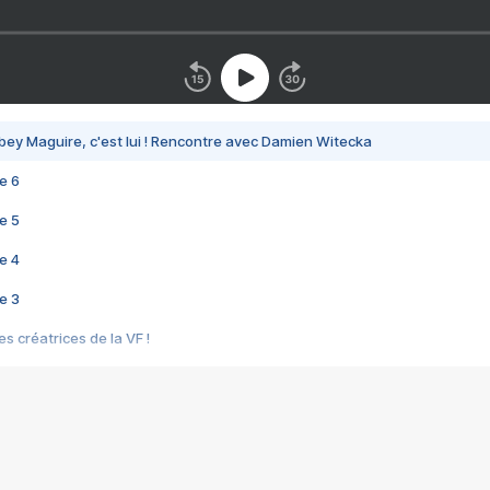
bey Maguire, c'est lui ! Rencontre avec Damien Witecka
e 6
e 5
e 4
e 3
s créatrices de la VF !
e 2
e 1
e Mektoub My Love arrive enfin ! Rencontre avec Shaïn Boumedine et Sal