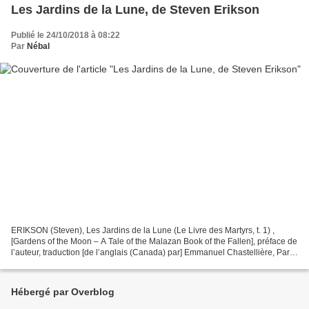
Les Jardins de la Lune, de Steven Erikson
Publié le 24/10/2018 à 08:22
Par
Nébal
ERIKSON (Steven), Les Jardins de la Lune (Le Livre des Martyrs, t. 1) ,
[Gardens of the Moon – A Tale of the Malazan Book of the Fallen], préface de
l’auteur, traduction [de l’anglais (Canada) par] Emmanuel Chastellière, Paris,
Éditions Leha, [2000] 2018,...
Hébergé par Overblog