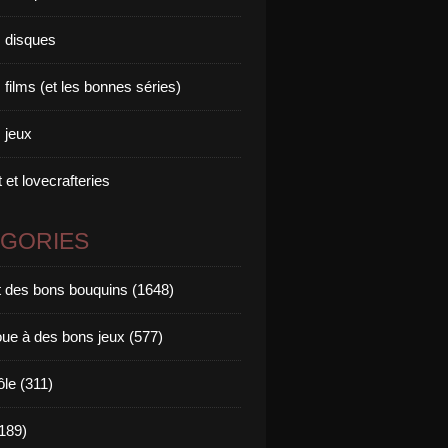
 disques
films (et les bonnes séries)
 jeux
 et lovecrafteries
ÉGORIES
it des bons bouquins (1648)
oue à des bons jeux (577)
ôle (311)
189)