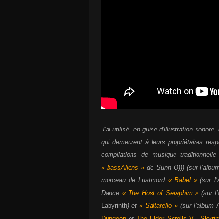
J'ai utilisé, en guise d'illustration sono
qui demeurent à leurs propriétaires respe
compilations de musique traditionnell
« bassAliens »
de Sunn O))) (sur l’alb
morceau de Lustmord
« Babel »
(sur l
Dance
« The Host of Seraphim »
(sur l
Labyrinth
) et
« Saltarello »
(sur l’album
Dungeon
et
The Elder Scrolls V : Skyri