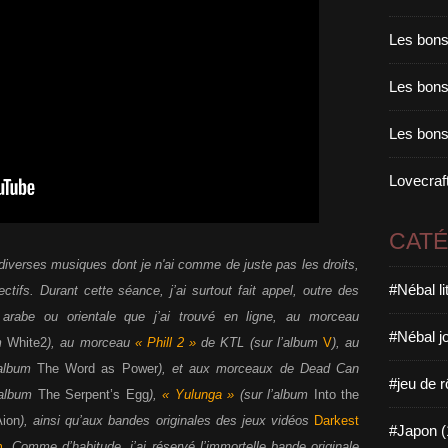
Les bons
Les bons 
Les bons
Lovecraft
CAT
re, diverses musiques dont je n'ai comme de juste pas les droits,
#Nébal l
ctifs. Durant cette séance, j’ai surtout fait appel, outre des
e arabe ou orientale que j’ai trouvé en ligne, au morceau
#Nébal j
um
White2
), au morceau
« Phill 2 »
de KTL (sur l’album
V
), au
’album
The Word as Power
), et aux morceaux de Dead Can
#jeu de r
’album
The Serpent’s Egg
),
« Yulunga »
(sur l’album
Into the
Aion
), ainsi qu’aux bandes originales des jeux vidéos
Darkest
#Japon (
m
. Comme d’habitude, j’ai réservé l’immortelle bande originale