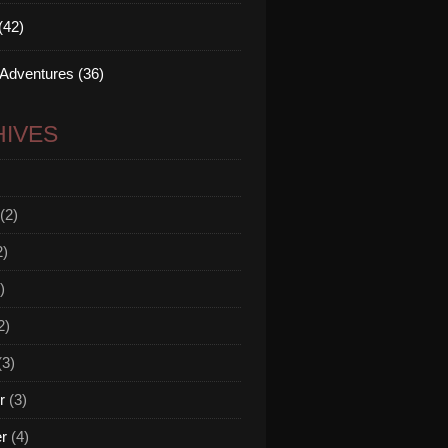
(42)
 Adventures (36)
IVES
(2)
2)
)
2)
(3)
r
(3)
er
(4)