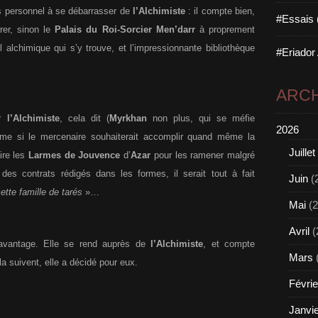
ès personnel à se débarrasser de
l’Alchimiste
: il compte bien,
#Essais 
rer, sinon le
Palais du Roi-Sorcier Men’darr
à proprement
l alchimique qui s’y trouve, et l’impressionnante bibliothèque
#Eriador
ARCH
er
l’Alchimiste
, cela dit (
Myrkhan
non plus, qui se méfie
2026
me si le mercenaire souhaiterait accomplir quand même la
Juillet
ire les
Larmes de Jouvence
d’
Azar
pour les ramener malgré
s contrats rédigés dans les formes, il serait tout à fait
Juin
(
ette famille de tarés
»…
Mai
(2
Avril
(
avantage. Elle se rend auprès de
l’Alchimiste
, et compte
Mars
la suivent, elle a décidé pour eux.
Févrie
Janvi