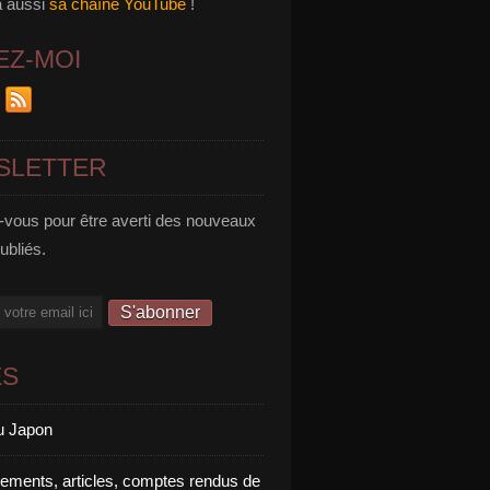
a aussi
sa chaîne YouTube
!
EZ-MOI
SLETTER
vous pour être averti des nouveaux
publiés.
ES
u Japon
rements, articles, comptes rendus de