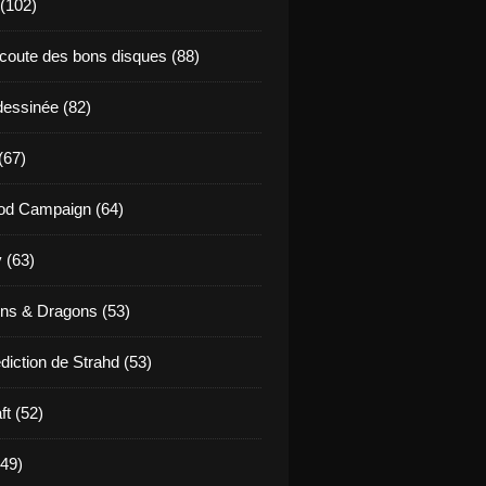
 (102)
coute des bons disques (88)
essinée (82)
(67)
od Campaign (64)
 (63)
ns & Dragons (53)
diction de Strahd (53)
ft (52)
(49)