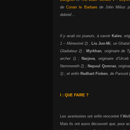
de
Conan le Barbare
de John Milius pa
debrief…
Il y avait six joueurs, à savoir
Kalev
, ori
1 – Ménestrel 2) ;
Liu Jun-Mi
, un Ghataï
Gladiateur 2) ;
Myrkhan
, originaire de
archer 1) ;
Narjeva
, originaire d’Urc
Nemmereth 2) ;
Nepuul Qomrax
, origin
1) ; et enfin
Redhart Finken
, de Parsool
I : QUE FAIRE ?
Les aventuriers ont enfin rencontré
l’Alc
Mais ils ont aussi découvert que, pour ac