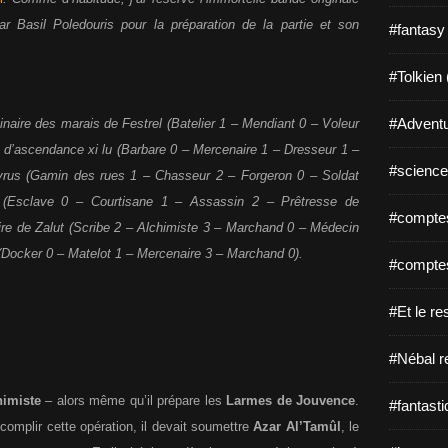
r Basil Poledouris pour la préparation de la partie et son
#fantasy
#Tolkien 
#Adventu
ginaire des marais de Festrel (Batelier 1 – Mendiant 0 – Voleur
 d’ascendance xi lu (Barbare 0 – Mercenaire 1 – Dresseur 1 –
#science-
 Tyrus (Gamin des rues 1 – Chasseur 2 – Forgeron 0 – Soldat
eb (Esclave 0 – Courtisane 1 – Assassin 2 – Prêtresse de
#comptes
aire de Zalut (Scribe 2 – Alchimiste 3 – Marchand 0 – Médecin
 (Docker 0 – Matelot 1 – Mercenaire 3 – Marchand 0).
#comptes
#Et le re
#Nébal r
himiste
– alors même qu’il prépare les
Larmes de Jouvence
.
#fantasti
complir cette opération, il devait soumettre
Azar Al’Tamûl
, le