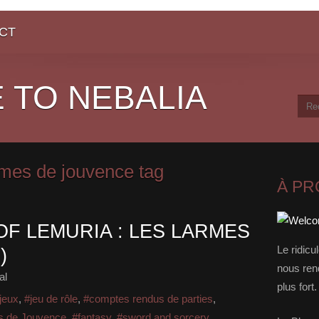
CT
 TO NEBALIA
armes de jouvence tag
À P
F LEMURIA : LES LARMES
Le ridicu
)
nous rend
al
plus for
jeux
,
#jeu de rôle
,
#comptes rendus de parties
,
s de Jouvence
,
#fantasy
,
#sword and sorcery