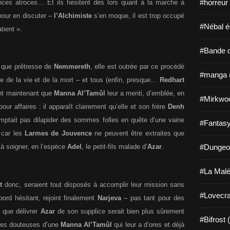
#horreur
nces atroces… Et ils hésitent dès lors quant à la marche à
 pour en discuter –
l’Alchimiste
s’en moque, il est trop occupé
#Nébal é
tient ».
#Bande d
t que prêtresse de
Nemmereth
, elle est outrée par ce procédé
#manga 
e de la vie et de la mort – et tous (enfin, presque…
Redhart
nt maintenant que
Manna Al’Tamûl
leur a menti, d’emblée, en
#Mirkwo
ur affaires : il apparaît clairement qu’elle et son frère
Denh
mptait pas dilapider des sommes folles en quête d’une vaine
#Fantasy
car les
Larmes de Jouvence
ne peuvent être extraites que
#Dungeo
 à soigner, en l’espèce
Adel
, le petit-fils malade d’
Azar
.
#La Malé
t
donc, seraient tout disposés à accomplir leur mission sans
#Lovecra
abord hésitant, rejoint finalement
Narjeva
– pas tant pour des
e que délivrer
Azar
de son supplice serait bien plus sûrement
#Bifrost 
nces douteuses d’une
Manna Al’Tamûl
qui leur a d’ores et déjà