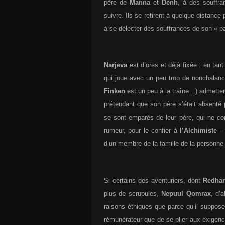
père de
Manna
et
Denh
, à des souffra
suivre. Ils se retirent à quelque distance
à se délecter des souffrances de son « pa
Narjeva
est d’ores et déjà fixée : en tan
qui joue avec un peu trop de nonchalanc
Finken
est un peu à la traîne…) admette
prétendant que son père s’était absenté po
se sont emparés de leur père, qui ne co
rumeur, pour le confier à
l’Alchimiste
– 
d’un membre de la famille de la personne
Si certains des aventuriers, dont
Redhar
plus de scrupules,
Nepuul Qomrax
, d’
raisons éthiques que parce qu’il suppos
rémunérateur que de se plier aux exige