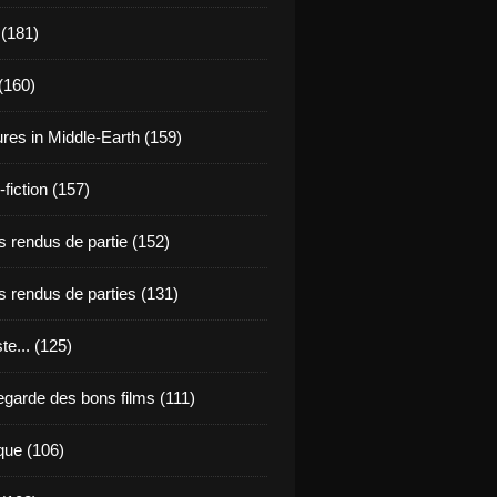
 (181)
(160)
res in Middle-Earth (159)
fiction (157)
 rendus de partie (152)
 rendus de parties (131)
ste... (125)
egarde des bons films (111)
que (106)