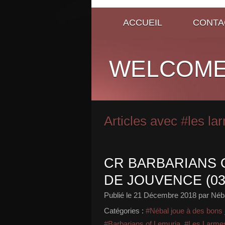
ACCUEIL
CONTA
WELCOME
Articles avec #les l
CR BARBARIANS O
DE JOUVENCE (03
Publié le
21 Décembre 2018
par Néb
Catégories :
#Nébal joue à des bons 
#Barbarians of Lemuria
,
#Les Larme