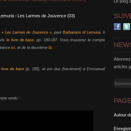
Le Blog 
SUIV
o
« Les Larmes de Jouvence »
, pour
Barbarians of Lemuria
. Il
dans
le livre de base
, pp. 180-187. Vous trouverez le compte
NEW
 séance
ici
, et de la deuxième
là
.
Abonnez-
articles 
u
livre de base
(p. 185), et est due (forcément) à Emmanuel
Email
mpte rendu :
PAG
Autour d
Enregist