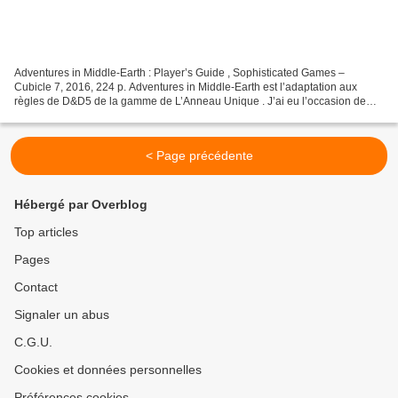
Adventures in Middle-Earth : Player’s Guide , Sophisticated Games –
Cubicle 7, 2016, 224 p. Adventures in Middle-Earth est l’adaptation aux
règles de D&D5 de la gamme de L’Anneau Unique . J’ai eu l’occasion de
livrer pas mal de chroniques concernant...
< Page précédente
Hébergé par Overblog
Top articles
Pages
Contact
Signaler un abus
C.G.U.
Cookies et données personnelles
Préférences cookies