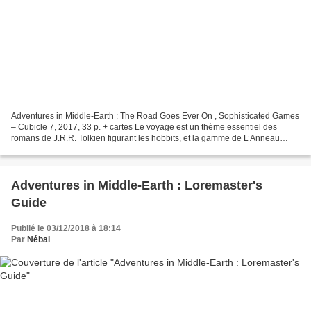
Adventures in Middle-Earth : The Road Goes Ever On , Sophisticated Games
– Cubicle 7, 2017, 33 p. + cartes Le voyage est un thème essentiel des
romans de J.R.R. Tolkien figurant les hobbits, et la gamme de L’Anneau
Unique s’en faisait brillamment l’écho...
Adventures in Middle-Earth : Loremaster's
Guide
Publié le 03/12/2018 à 18:14
Par
Nébal