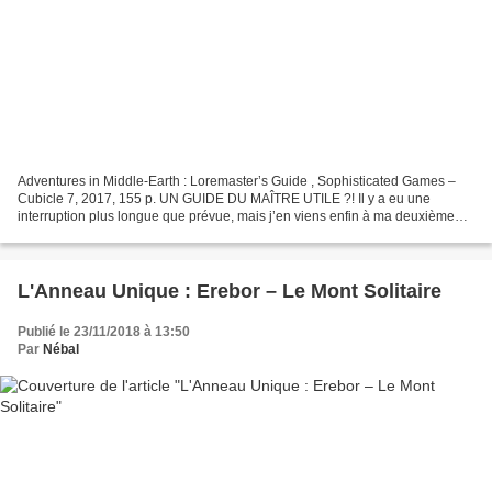
Adventures in Middle-Earth : Loremaster’s Guide , Sophisticated Games –
Cubicle 7, 2017, 155 p. UN GUIDE DU MAÎTRE UTILE ?! Il y a eu une
interruption plus longue que prévue, mais j’en viens enfin à ma deuxième
chronique de la gamme Adventures in Middle-Earth...
L'Anneau Unique : Erebor – Le Mont Solitaire
Publié le 23/11/2018 à 13:50
Par
Nébal