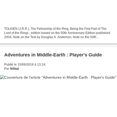
TOLKIEN (J.R.R.), The Fellowship of the Ring, Being the First Part of The
Lord of the Rings , edition based on the 50th Anniversary Edition published
2004, Note on the Text by Douglas A. Anderson, Note on the 50th
Anniversary Edition by Wayne G. Hammond...
Adventures in Middle-Earth : Player's Guide
Publié le 15/06/2018 à 13:24
Par
Nébal