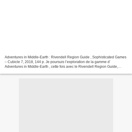
Adventures in Middle-Earth : Rivendell Region Guide , Sophisticated Games
– Cubicle 7, 2018, 144 p. Je poursuis l’exploration de la gamme d’
Adventures in Middle-Earth , cette fois avec le Rivendell Region Guide,
transposition D&D5 du supplément Fondcombe...