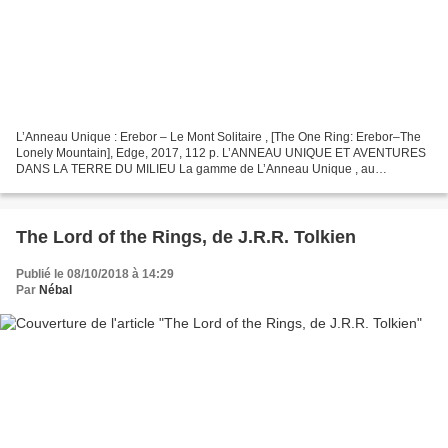
L’Anneau Unique : Erebor – Le Mont Solitaire , [The One Ring: Erebor–The
Lonely Mountain], Edge, 2017, 112 p. L’ANNEAU UNIQUE ET AVENTURES
DANS LA TERRE DU MILIEU La gamme de L’Anneau Unique , au
développement relativement lent, a été encore ralentie...
The Lord of the Rings, de J.R.R. Tolkien
Publié le 08/10/2018 à 14:29
Par
Nébal