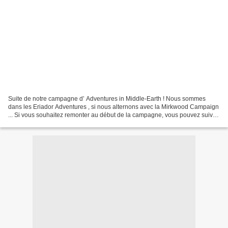
Suite de notre campagne d’ Adventures in Middle-Earth ! Nous sommes
dans les Eriador Adventures , si nous alternons avec la Mirkwood Campaign
... Si vous souhaitez remonter au début de la campagne, vous pouvez suivre
ce lien . Pour l’épisode précédent,...