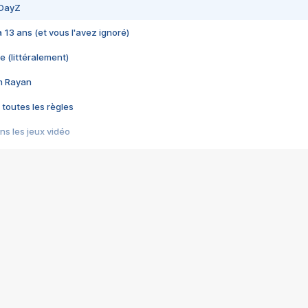
 DayZ
 a 13 ans (et vous l'avez ignoré)
e (littéralement)
im Rayan
 toutes les règles
s les jeux vidéo
us choquant de Rockstar ? - Le scandale BULLY
e plus moche de Steam
du RÊVE tourne au CAUCHEMAR
pendant 8 heures
it… à tort
umiliés par un jeu vidéo
ire - Final Fantasy 8