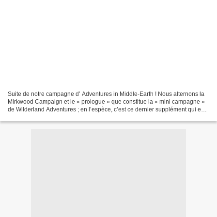
Suite de notre campagne d’ Adventures in Middle-Earth ! Nous alternons la
Mirkwood Campaign et le « prologue » que constitue la « mini campagne »
de Wilderland Adventures ; en l’espèce, c’est ce dernier supplément qui est
concerné aujourd’hui… et pour...