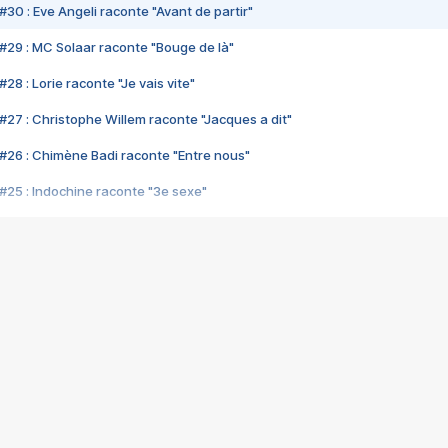
#30 : Eve Angeli raconte "Avant de partir"
#29 : MC Solaar raconte "Bouge de là"
28 : Lorie raconte "Je vais vite"
#27 : Christophe Willem raconte "Jacques a dit"
#26 : Chimène Badi raconte "Entre nous"
#25 : Indochine raconte "3e sexe"
#24 : Zaho raconte "C'est chelou"
#23 : Patrick Bruel raconte "Au café des délices"
#22 : Kyo raconte "Le chemin"
#21 : Nolwenn Leroy raconte "Cassé"
#20 : Patrick Hernandez raconte "Born to be alive"
#19 : Lorie raconte "Près de moi"
#18 : Michael Jones raconte "A nos actes manqués" (avec Jean-Jacque