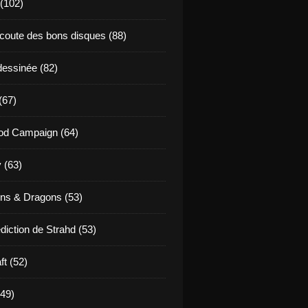
 (102)
coute des bons disques (88)
essinée (82)
(67)
od Campaign (64)
 (63)
ns & Dragons (53)
diction de Strahd (53)
ft (52)
(49)