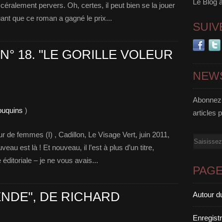
Le Blog 
céralement pervers. Oh, certes, il peut bien se la jouer
uant que ce roman a gagné le prix...
SUIV
 N° 18. "LE GORILLE VOLEUR
NEW
Abonnez-
ouquins
)
articles 
eur de femmes (I) , Cadillon, Le Visage Vert, juin 2011,
Email
eau est là ! Et nouveau, il l’est à plus d’un titre,
éditoriale – je ne vous avais...
PAG
ENDE", DE RICHARD
Autour d
Enregist