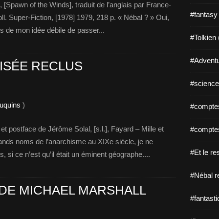
Spawn of the Winds], traduit de l’anglais par France-
#fantasy
ll. Super-Fiction, [1978] 1979, 218 p. « Nébal ? » Oui,
pos de mon idée débile de passer...
#Tolkien 
#Adventu
LISÉE RECLUS
#science-
ouquins
)
#comptes
t postface de Jérôme Solal, [s.l.], Fayard – Mille et
#comptes
ands noms de l’anarchisme au XIXe siècle, je ne
#Et le re
, si ce n’est qu’il était un éminent géographe....
#Nébal r
 DE MICHAEL MARSHALL
#fantasti