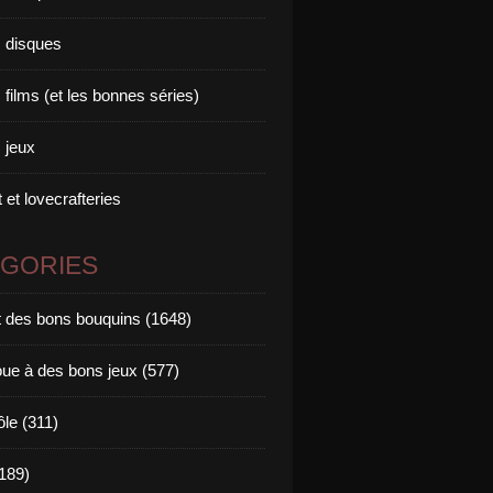
 disques
films (et les bonnes séries)
 jeux
 et lovecrafteries
ÉGORIES
it des bons bouquins (1648)
oue à des bons jeux (577)
ôle (311)
189)