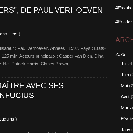
#Essais 
ERS", DE PAUL VERHOEVEN
#Eriador
ons films
)
ARCH
éalisateur : Paul Verhoeven. Années : 1997. Pays : Etats-
2026
 : 125 min. Acteurs principaux : Casper Van Dien, Dina
Neil Patrick Harris, Clancy Brown,...
Juillet
Juin
(
MAÎTRE AVEC SES
Mai
(2
ONFUCIUS
Avril
(
Mars
Févrie
bouquins
)
Janvi