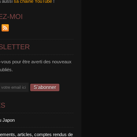
a aussi
sa chaîne YouTube
!
EZ-MOI
SLETTER
vous pour être averti des nouveaux
publiés.
ES
u Japon
rements, articles, comptes rendus de