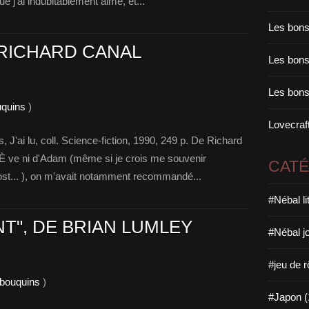
e j’ai indubitablement aimé, et...
Les bons
 RICHARD CANAL
Les bons 
Les bons
uquins
)
Lovecraft
'ai lu, coll. Science-fiction, 1990, 249 p. De Richard
' È ve ni d'Adam (même si je crois me souvenir
CAT
ost... ), on m'avait notamment recommandé...
#Nébal l
T", DE BRIAN LUMLEY
#Nébal j
#jeu de r
 bouquins
)
#Japon (