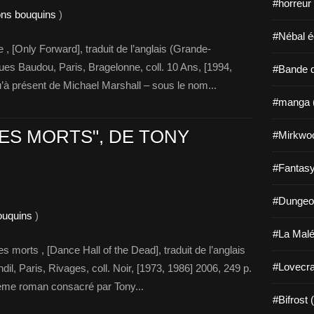
#horreur
bons bouquins
)
#Nébal é
[Only Forward], traduit de l’anglais (Grande-
es Baudou, Paris, Bragelonne, coll. 10 Ans, [1994,
#Bande d
u’à présent de Michael Marshall – sous le nom...
#manga 
ES MORTS", DE TONY
#Mirkwo
#Fantasy
#Dungeo
ouquins
)
#La Malé
morts , [Dance Hall of the Dead], traduit de l’anglais
#Lovecra
dil, Paris, Rivages, coll. Noir, [1973, 1986] 2006, 249 p.
ième roman consacré par Tony...
#Bifrost 