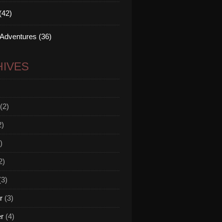
(42)
 Adventures (36)
IVES
(2)
2)
)
2)
(3)
r
(3)
er
(4)