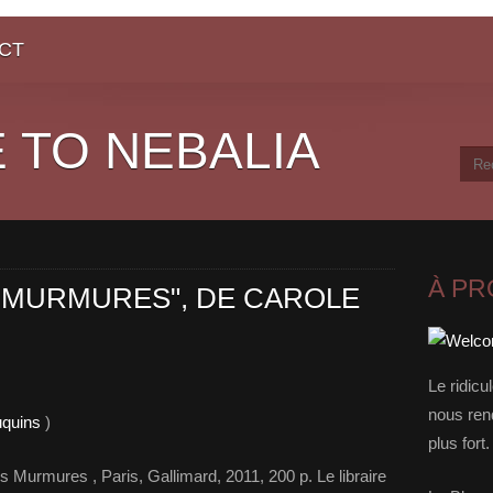
CT
 TO NEBALIA
À P
 MURMURES", DE CAROLE
Le ridicu
nous rend
uquins
)
plus for
urmures , Paris, Gallimard, 2011, 200 p. Le libraire