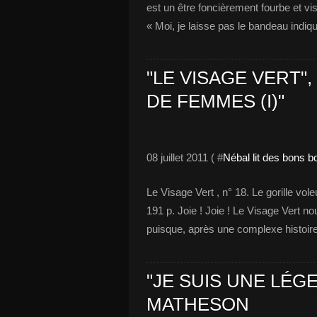
est un être foncièrement fourbe et vis
« Moi, je laisse pas le bandeau indiq
"LE VISAGE VERT",
DE FEMMES (I)"
08 juillet 2011 ( #
Nébal lit des bons b
Le Visage Vert , n° 18. Le gorille vol
191 p. Joie ! Joie ! Le Visage Vert nouv
puisque, après une complexe histoire 
"JE SUIS UNE LÉG
MATHESON