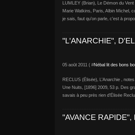
LUMLEY (Brian), Le Démon du Vent , [
Marie Watkins, Paris, Albin Michel, co
je sais, faut qu’on parle, c’est à pro
"L'ANARCHIE", D'E
05 août 2011 ( #
Nébal lit des bons b
RECLUS (Élisée), L’Anarchie , notes e
Une Nuits, [1896] 2009, 53 p. Des gr
savais à peu près rien d’Élisée Reclus
"AVANCE RAPIDE",