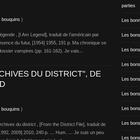
parties
s bouquins
)
Les bon
ende , [I Am Legend], traduit de l’américain par
Les bons
résence du futur, [1954] 1955, 191 p. Ma chronique se
Les bons
dossier vampires (pp. 161-162). Je vais...
Les bons
CHIVES DU DISTRICT", DE
Les bons
D
Les bon
Les bon
s bouquins
)
Les bons
ves du district , [From the District File], traduit de
, [1992, 2009] 2010, 240 p. … Hum. … Je suis un peu
Les bon