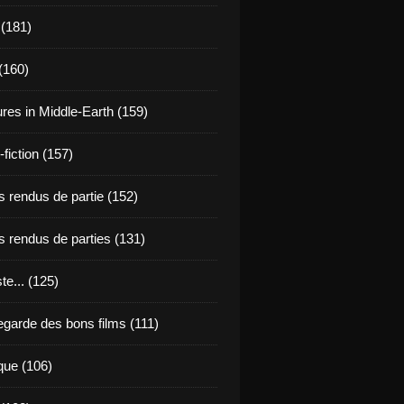
 (181)
(160)
res in Middle-Earth (159)
fiction (157)
 rendus de partie (152)
 rendus de parties (131)
ste... (125)
egarde des bons films (111)
que (106)