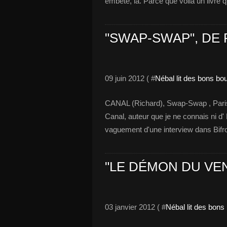
embêté, là. Parce que voilà un livre qu
"SWAP-SWAP", DE
09 juin 2012 ( #
Nébal lit des bons bo
CANAL (Richard), Swap-Swap , Paris, J
Canal, auteur que je ne connais ni d
vaguement d'une interview dans Bifr
"LE DÉMON DU VEN
03 janvier 2012 ( #
Nébal lit des bons