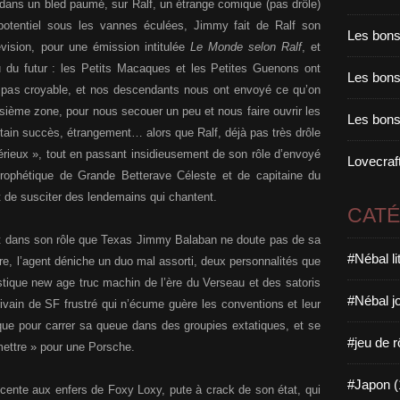
dans un bled paumé, sur Ralf, un étrange comique (pas drôle)
 potentiel sous les vannes éculées, Jimmy fait de Ralf son
Les bons
lévision, pour une émission intitulée
Le Monde selon Ralf
, et
du futur : les Petits Macaques et les Petites Guenons ont
Les bons 
t pas croyable, et nos descendants nous ont envoyé ce qu’on
oisième zone, pour nous secouer un peu et nous faire ouvrir les
Les bons
ertain succès, étrangement… alors que Ralf, déjà pas très drôle
sérieux », tout en passant insidieusement de son rôle d’envoyé
Lovecraft
rophétique de Grande Betterave Céleste et de capitaine du
t de susciter des lendemains qui chantent.
CAT
ent dans son rôle que Texas Jimmy Balaban ne doute pas de sa
#Nébal l
tière, l’agent déniche un duo mal assorti, deux personnalités que
tique new age truc machin de l’ère du Verseau et des satoris
#Nébal j
ivain de SF frustré qui n’écume guère les conventions et leur
que pour carrer sa queue dans des groupies extatiques, et se
#jeu de r
mettre » pour une Porsche.
#Japon (
cente aux enfers de Foxy Loxy, pute à crack de son état, qui