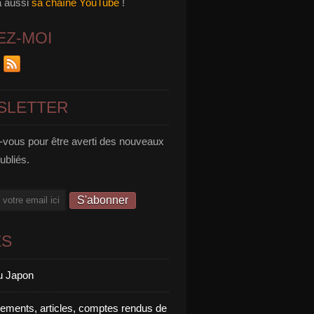
a aussi
sa chaîne YouTube
!
EZ-MOI
SLETTER
vous pour être averti des nouveaux
publiés.
ES
u Japon
rements, articles, comptes rendus de