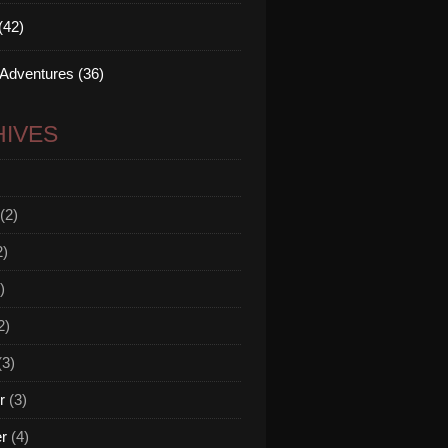
(42)
 Adventures (36)
IVES
(2)
2)
)
2)
(3)
r
(3)
er
(4)