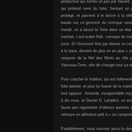
producteur qui tombe un peu par hasard, 
qui prétend venir du futur. Sentant un
protégé, et parvient à le lancer à la té
basée sur ce gimmick du comique venu 
merdé, on a laissé la Terre dans un éta
méritait, c’est-à-dire Ralf, comique de tr
yeux. Et l’émission finit par obtenir un c
à la base, devient de plus en en plus « 
narquois de la Nef des Morts au rôle p
Vaisseau-Terre, afin de changer tout ça e
Pour coacher le trublion, qui est tellem
folie latente, et pour lui fournir de la ma
tout oppose : Amanda, insupportable mys
à dix sous, et Dexter D. Lampkin, un écr
faune peu ragoûtante d’obèses autistes 
retrouve en définitive prêt à « se compro
Parallèlement, nous suivons aussi la des