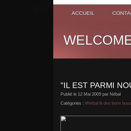
ACCUEIL
CONTA
WELCOME
"IL EST PARMI N
Publié le
12 Mai 2009
par Nébal
Catégories :
#Nébal lit des bons bou