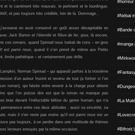
#horreur
t et le carrément très mauvais, le pertinent et le lourdingue,
pétitif, et pas toujours très crédible, loin de là. Dommage…
#Nébal é
j’avouerai en avoir conservé un goût assez désagréable en
#Bande d
 avec
Jack Barron et l’éternité
et
Rêve de fer
, pour, là encore,
Dans ces romans, quand Spinrad nous traitait de cons – en gros
#manga 
Il est parmi nous
, quand il s’en prend de même aux Petits
t, limite pathétique – et certainement pas drôle.
#Mirkwo
 Lampkin, Norman Spinrad – qui apparaît parfois à la troisième
#Fantasy
ssion d’un auteur frustré et revenu de tout (
a fortiori
si l’on
 son roman), qui hésite entre revenir à la charge pour obtenir
#Dungeo
oins que l’on puisse dire est que le roman ne manque pas
es bras devant l’inéluctable bêtise du genre humain, qui n’a
#La Malé
 permanence entre ces deux attitudes ; aussi sa sincérité, sa
#Lovecra
oute, mais il n’en reste pas moins qu’
Il est parmi nous
est un
rouve pas toujours, à se perdre dans une multitude de thèmes
#Bifrost 
nt ses lecteurs ennuyés par la même occasion.