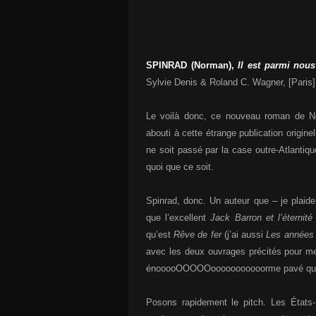
SPINRAD (Norman),
Il est parmi nous
Sylvie Denis & Roland C. Wagner, [Paris]
Le voilà donc, ce nouveau roman de No
abouti à cette étrange publication origin
ne soit passé par la case outre-Atlantiq
quoi que ce soit.
Spinrad, donc. Un auteur que – je plaide 
que l’excellent
Jack Barron et l’éternité
qu’est
Rêve de fer
(j’ai aussi
Les années 
avec les deux ouvrages précités pour me 
énooooOOOOOooooooooooorme pavé qui fai
Posons rapidement le pitch. Les États