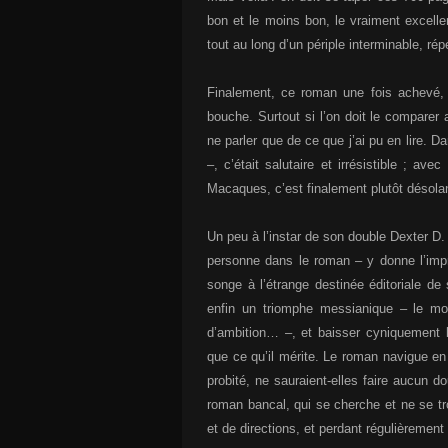
bon et le moins bon, le vraiment excellen
tout au long d’un périple interminable, ré
Finalement, ce roman une fois achevé, 
bouche. Surtout si l’on doit le comparer
ne parler que de ce que j’ai pu en lire. 
–, c’était salutaire et irrésistible ; avec
Macaques, c’est finalement plutôt désolan
Un peu à l’instar de son double Dexter D.
personne dans le roman – y donne l’impre
songe à l’étrange destinée éditoriale de
enfin un triomphe messianique – le m
d’ambition… –, et baisser cyniquement l
que ce qu’il mérite. Le roman navigue en
probité, ne sauraient-elles faire aucun d
roman bancal, qui se cherche et ne se t
et de directions, et perdant régulièreme