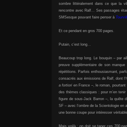
sombre littéralement dans ce que la vi
rencontre avec Ralf… Ses passages étant 
SMSesque pouvant faire penser à
Tourvil
Et ce pendant en gros 700 pages.
Putain, c’est long…
Beaucoup trop long. Le bouquin – par a
preuve supplémentaire de son manque de 
répétitions. Parfois enthousiasmant, parf
consacrés aux émissions de Ralf, dont l’
a fortiori
en France –, le roman, pourtant 
des thèmes classiques : pour m’en tenir 
figure de sous-Jack Barron –, la quête de
SF – avec l’ombre de la Scientologie en ar
une bonne coupe pour intéresser véritabl
Mais voilà : on doit se taper ces 700 pa