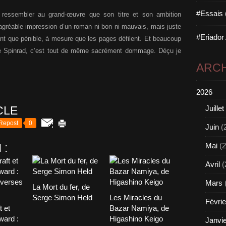
#Essais 
e ressembler au grand-œuvre que son titre et son ambition
sagréable impression d’un roman ni bon ni mauvais, mais juste
#Eriador
nt que pénible, à mesure que les pages défilent. Et beaucoup
e Spinrad, c’est tout de même sacrément dommage. Déçu je
ARCH
2026
CLE
Juillet
Repost
0
Juin
(
 :
Mai
(2
Avril
(
Mars
La Mort du fer, de
Serge Simon Held
Les Miracles du
Févrie
t et
Bazar Namiya, de
ward :
Higashino Keigo
Janvi