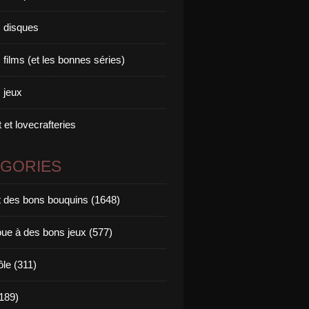
 disques
films (et les bonnes séries)
 jeux
 et lovecrafteries
ÉGORIES
it des bons bouquins (1648)
oue à des bons jeux (577)
ôle (311)
189)