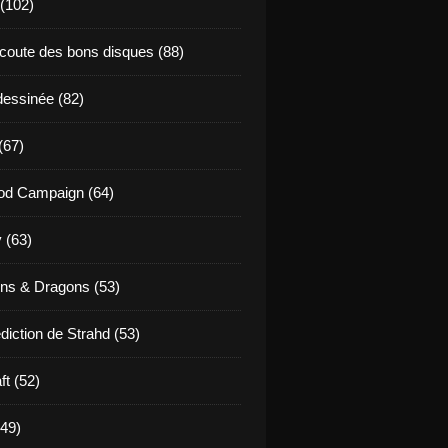
 (102)
coute des bons disques (88)
essinée (82)
(67)
od Campaign (64)
 (63)
ns & Dragons (53)
diction de Strahd (53)
ft (52)
(49)