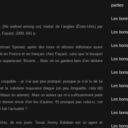
parties
Les bon
, [
He walked among us
], traduit de l’anglais (États-Unis) par
Les bons
, Fayard, 2009, 691 p.
Les bons
rman Spinrad, après des tours et détours éditoriaux ayant
elle en France et en français chez Fayard, sans que le bouquin
Les bons
ue auparavant. Bizarre… Mais on se gardera bien d’en déduire
Les bons
coupable – je n’ai que peu pratiqué, puisque je n’ai lu de lui
Les bon
et la salutaire mauvaise blague (un peu longuette, cela dit)
fléaux
en attente). Mais un auteur qui m’a suffisamment parlé
Les bon
donner envie d’en lire d’autres. Et pourquoi pas celui-ci, cet
t l’actualité ?
Les bons
-Unis, de nos jours. Texas Jimmy Balaban est un agent et
Les bon