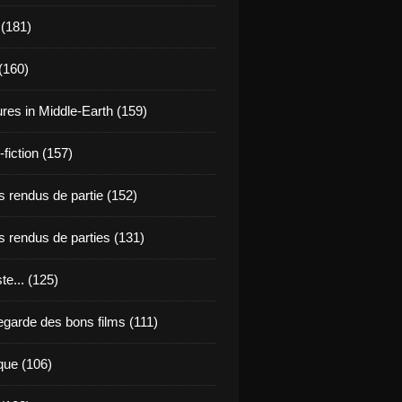
 (181)
(160)
res in Middle-Earth (159)
fiction (157)
 rendus de partie (152)
 rendus de parties (131)
ste... (125)
egarde des bons films (111)
que (106)