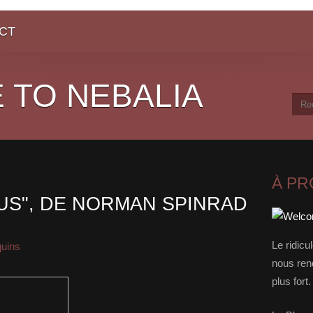
CT
 TO NEBALIA
À P
OUS", DE NORMAN SPINRAD
Le ridicu
quins
nous rend
plus for