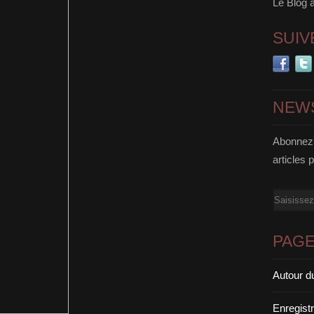
Le Blog 
SUIV
NEW
Abonnez-
articles 
Email
PAG
Autour d
Enregist