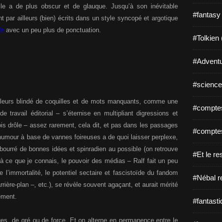
lle a de plus obscur et de glauque. Jusqu’à son inévitable
#fantasy
par ailleurs (bien) écrits dans un style syncopé et argotique
le
avec un peu plus de ponctuation.
#Tolkien 
#Adventu
#science-
illeurs blindé de coquilles et de mots manquants, comme une
#comptes
travail éditorial – s’éternise en multipliant digressions et
ois drôle – assez rarement, cela dit, et pas dans les passages
#comptes
humour à base de vannes foireuses a de quoi laisser perplexe,
bourré de bonnes idées et spinradien au possible (on retrouve
#Et le re
à ce que je connais, le pouvoir des médias – Ralf fait un peu
 l’immortalité, le potentiel sectaire et fascistoïde du fandom
#Nébal r
rière-plan –, etc.), se révèle souvent agaçant, et aurait mérité
ement.
#fantasti
ges, de gré ou de force. Et on alterne en permanence entre le