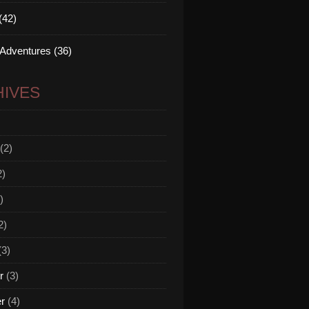
(42)
 Adventures (36)
IVES
(2)
2)
)
2)
(3)
r
(3)
er
(4)