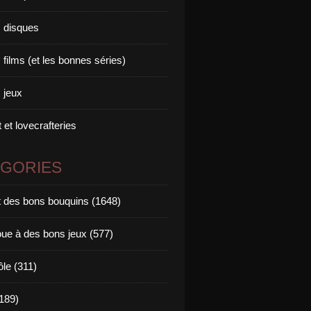
 disques
films (et les bonnes séries)
 jeux
 et lovecrafteries
ÉGORIES
it des bons bouquins (1648)
oue à des bons jeux (577)
ôle (311)
189)