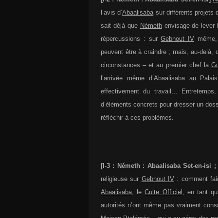
l’avis d’
Abaalisaba
sur différents projets 
sait déjà que
Németh
envisage de lever 
répercussions : sur
Gebnout IV
même, l’
peuvent être à craindre ; mais, au-delà,
circonstances – et au premier chef la
Gu
l’arrivée même d’
Abaalisaba
au
Palais
effectivement du travail… Entretemps,
d’éléments concrets pour dresser un doss
réfléchir à ces problèmes.
[I-3 : Németh : Abaalisaba Set-en-isi 
religieuse sur
Gebnout IV
: comment fair
Abaalisaba
, le
Culte Officiel
, en tant qu
autorités n’ont même pas vraiment consci