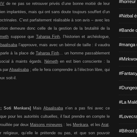
#horreur
 IV
de ne pas se retrouver privés d’une bonne moitié de leur
ien implantées, mais qui ont sans doute toujours souffert d’un
#Nébal é
ctrinales. C’est parfaitement réalisable à son avis – avec les
tion demeure donc celle de la gestion de la brutalité de la
#Bande d
meth
suppose que
Taharqa Finh
, l’historien et archéologue,
#manga 
baalisaba
l’approuve, mais avec un bémol de taille : il vaudra
parle à la place de
Taharqa Finh
… un homme passablement
#Mirkwo
social à maints égards.
Németh
en est bien consciente : la
ra par
Abaalisaba
; elle le fera comprendre à l’électron libre, qui
#Fantasy
ux soit-il.
#Dungeo
#La Malé
 ; Soti Menkara]
Mais
Abaalisaba
n’en a pas fini avec ce
#Lovecra
 que pour les autorités cultuelles, il faut prendre en compte le
rrouillée par deux
Maisons mineures
: les
Menkara
, et les
Arat
.
#Bifrost 
religieux, qu’elle le prétende ou pas, et que son pouvoir