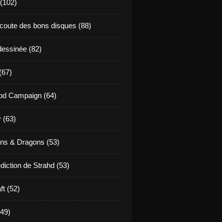
 (102)
coute des bons disques (88)
essinée (82)
(67)
od Campaign (64)
 (63)
ns & Dragons (53)
diction de Strahd (53)
ft (52)
(49)