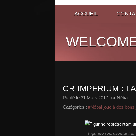
ACCUEIL
CONTA
WELCOME
CR IMPERIUM : L
Publié le
31 Mars 2017
par Nébal
Catégories :
#Nébal joue à des bons 
Figurine représentant un