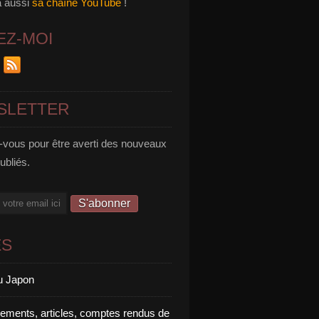
a aussi
sa chaîne YouTube
!
EZ-MOI
SLETTER
vous pour être averti des nouveaux
publiés.
ES
u Japon
rements, articles, comptes rendus de