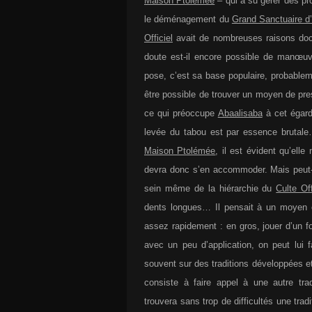
Maison Ptolémée
– qui a su gérer des pro
le déménagement du
Grand Sanctuaire d’
Officiel
avait de nombreuses raisons doctr
doute est-il encore possible de manœuv
pose, c’est sa base populaire, probablem
être possible de trouver un moyen de press
ce qui préoccupe
Abaalisaba
à cet égard,
levée du tabou est par essence brutale…
Maison Ptolémée
, il est évident qu’ell
devra donc s’en accommoder. Mais peut-ê
sein même de la hiérarchie du
Culte Off
dents longues… Il pensait à un moyen é
assez rapidement : en gros, jouer d’un f
avec un peu d’application, on peut lui f
souvent sur des traditions développées et
consiste à faire appel à une autre tra
trouvera sans trop de difficultés une trad