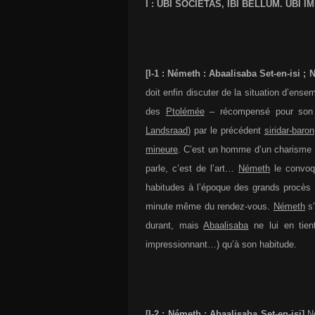
I : UBI SOCIETAS, IBI BELLUM. UBI I
[I-1 : Németh : Abaalisaba Set-en-isi ; 
doit enfin discuter de la situation d’ens
des
Ptolémée
– récompensé pour son ta
Landsraad
) par le précédent
siridar-baron
mineure
. C’est un homme d’un charisme i
parle, c’est de l’art…
Németh
le convoqu
habitudes à l’époque des grands procès ;
minute même du rendez-vous.
Németh
s’
durant, mais
Abaalisaba
ne lui en tien
impressionnant…) qu’à son habitude.
[I-2 : Németh : Abaalisaba Set-en-isi]
N