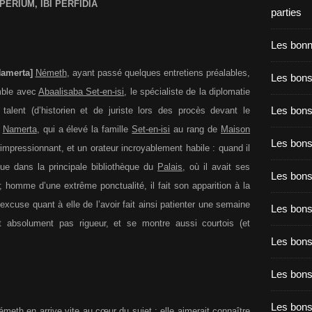
MPERIUM, IBI PERFIDIA
parties
Les bon
Namerta]
Németh
, ayant passé quelques entretiens préalables,
Les bons
emble avec
Abaalisaba Set-en-isi
, le spécialiste de la diplomatie
Les bons
lent (d’historien et de juriste lors des procès devant le
Namerta
, qui a élevé la famille
Set-en-isi
au rang de
Maison
Les bons
mpressionnant, et un orateur incroyablement habile : quand il
e dans la principale bibliothèque du
Palais
, où il avait ses
Les bons
 homme d’une extrême ponctualité, il fait son apparition à la
excuse quant à elle de l’avoir fait ainsi patienter une semaine
Les bon
t absolument pas rigueur, et se montre aussi courtois (et
Les bon
Les bons
Les bon
émeth
en arrive vite au cœur du sujet : elle aimerait connaître