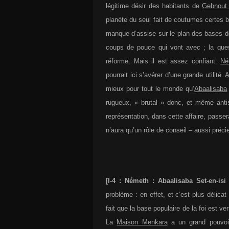
légitime désir des habitants de
Gebnout
planète du seul fait de coutumes certes b
manque d’assise sur le plan des bases do
coups de pouce qui vont avec ; la ques
réforme. Mais il est assez confiant.
Né
pourrait ici s’avérer d’une grande utilité.
A
mieux pour tout le monde qu’
Abaalisaba
rugueux, « brutal » donc, et même anti
représentation, dans cette affaire, passe
n’aura qu’un rôle de conseil – aussi précie
[I-4 : Németh : Abaalisaba Set-en-isi
problème : en effet, et c’est plus délicat
fait que la base populaire de la foi est ve
La
Maison Menkara
a un grand pouvoir 