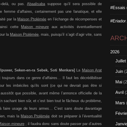
au-delà, ou pas.
Abaalisaba
suppose qu’il sera possible de
#Essais 
e femme d’affaires, certainement pas une fanatique, et elle
ité par la
Maison Ptolémée
en l’échange de récompenses et
#Eriador
ainsi cette
Maison mineure
aux activités éventuellement
our la
Maison Ptolémée
, mais, puisqu’il s’agit d’agir vite, sans
ARCH
2026
Juillet
; Ipuwer, Seken-en-ra Sebek, Soti Menkara]
La
Maison Arat
Juin
(
 toujours dans ce genre d’affaires… Il faut les décrédibiliser
Mai
(2
our les imbéciles qu’ils sont (ce qui ne devrait pas être si
Avril
(
aussitôt que possible, avant même l’annonce officielle de la
En sachant bien sûr, et c’est bien tout le fâcheux du problème,
Mars
 à faire usage de leurs armes… C’est sans doute davantage
Févrie
 bien, mais la
Maison Ptolémée
doit se préparer à l’éventualité
Janvi
Maison mineure
; il faudra donc sans doute passer par d’autres