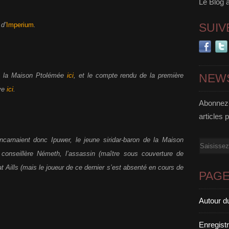
Le Blog 
d’
Imperium
.
SUIV
nt la Maison Ptolémée
ici
, et le compte rendu de la première
NEW
uve
ici
.
Abonnez-
articles 
incarnaient donc Ipuwer, le jeune siridar-baron de la Maison
Email
conseillère Németh, l’assassin (maître sous couverture de
t Aills (mais le joueur de ce dernier s’est absenté en cours de
PAG
Autour d
Enregist