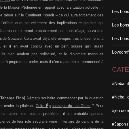
de la
Maison Ptolémée
en rapport avec la situation actuelle ; il
Les bons
le tabou sur le
Continent Interdit
– ce qui aura forcément des
affaire aura naturellement des implications religieuses qui
Les bons 
 d’autres ne resteront probablement pas sans réagir, au vu des
Les bons
ilde Spatiale
. Cela avait déjà été évoqué, très brièvement, à
, et il en avait conclu avec un petit sourire qu’il aurait
Lovecraft
 ils n’en avaient pas rediscuté, et le diplomate manquait
ier à proprement parler, mais il n’en a pas moins commencé à
CAT
#Nébal l
#Nébal j
; Taharqa Finh]
Németh
souhaite commencer par la question
e avaler la pilule au
Culte Épiphanique du Loa-Osiris
? Pour
#jeu de r
’institution, n’est pas un problème ; il est probable que ses
ence de leur rôle séculaire voire millénaire de pantins de la
#Japon (