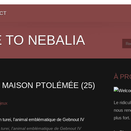
CT
 TO NEBALIA
À P
A MAISON PTOLÉMÉE (25)
Le ridicu
jeux
nous rend
plus for
 turei, l'animal emblématique de Gebnout IV