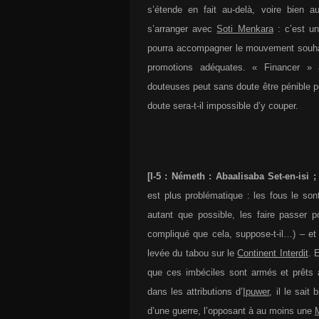
s’étende en fait au-delà, voire bien 
s’arranger avec
Soti Menkara
: c’est un
pourra accompagner le mouvement souha
promotions adéquates. « Financer » 
douteuses peut sans doute être pénible p
doute sera-t-il impossible d’y couper.
[I-5 : Németh : Abaalisaba Set-en-isi 
est plus problématique : les fous le sont
autant que possible, les faire passer p
compliqué que cela, suppose-t-il…) – et 
levée du tabou sur le
Continent Interdit
. 
que ces imbéciles sont armés et prêts
dans les attributions d’
Ipuwer
, il le sait
d’une guerre, l’opposant à au moins une