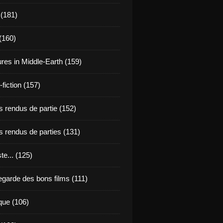
 (181)
(160)
res in Middle-Earth (159)
fiction (157)
 rendus de partie (152)
 rendus de parties (131)
ste... (125)
egarde des bons films (111)
que (106)