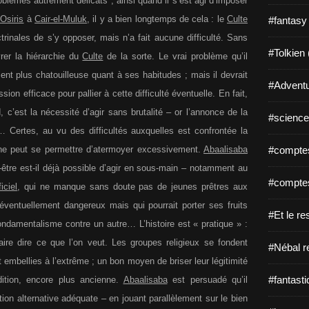
blèmes autrement délicats ; ainsi quand il s’est agi d’imposer
Osiris
à
Cair-el-Muluk
, il y a bien longtemps de cela : le
Culte
#fantasy
inales de s’y opposer, mais n’a fait aucune difficulté. Sans
#Tolkien 
rer la hiérarchie du
Culte
de la sorte. Le vrai problème qu’il
ent plus chatouilleuse quant à ses habitudes ; mais il devrait
#Adventu
ion efficace pour pallier à cette difficulté éventuelle. En fait,
 c’est la nécessité d’agir sans brutalité – or l’annonce de la
#science-
 Certes, au vu des difficultés auxquelles est confrontée la
e ne peut se permettre d’atermoyer excessivement.
Abaalisaba
#comptes
tre est-il déjà possible d’agir en sous-main – notamment au
#comptes
iciel
, qui ne manque sans doute pas de jeunes prêtres aux
ventuellement dangereux mais qui pourrait porter ses fruits
#Et le re
ondamentalisme contre un autre… L’histoire est « pratique » :
aire dire ce que l’on veut. Les groupes religieux se fondent
#Nébal r
 embellies à l’extrême ; un bon moyen de briser leur légitimité
#fantasti
dition, encore plus ancienne.
Abaalisaba
est persuadé qu’il
ition alternative adéquate – en jouant parallèlement sur le bien