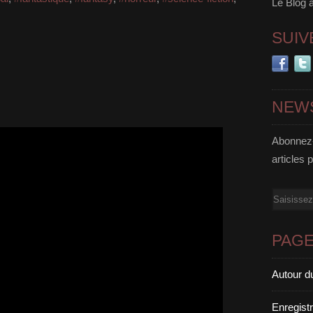
Le Blog 
SUIV
NEW
Abonnez-
articles 
Email
PAG
Autour d
Enregist