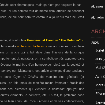
Cthulhu
sont thématiques, mais ça n’est pas toujours le cas –
#Essais 
de broc, si l’on compte tout de même deux articles se penchant
xuelle, ce qui peut paraître commun aujourd’hui mais ne l’était
#Eriador
ARCH
même, et s’intitule
« Homosexual Panic in ʺThe Outsiderʺ »
.
2026
e la nouvelle
« Je suis d’ailleurs »
venant, disons, compléter
Juillet
s un article qui a fait date dans l’histoire de la critique
comportement du narrateur, et la symbolique très appuyée dans
Juin
(
t évoquer le mal-être d’un homosexuel rejeté par la société et
Mai
(2
n
coming-out
. Maintenant, cet article témoigne d’une tendance
Avril
(
oire dans
Crypt of Cthulhu
de manière plus générale (et
ussi, en fait, mais de manière moins frontale) : établir des
Mars
onnant des éléments qui viennent
a posteriori
appuyer une
Févrie
d’autres éléments, le contexte, etc. En fait, le problème posé
 doute bien connu de Price lui-même et de ses collaborateurs,
Janvi