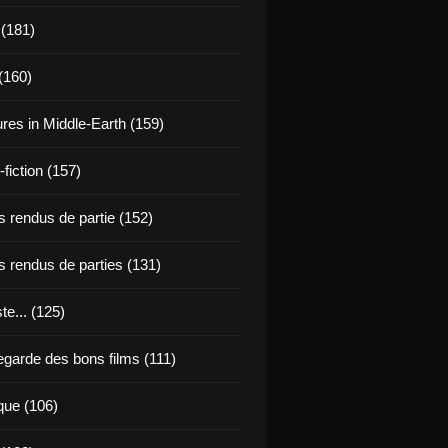
 (181)
(160)
res in Middle-Earth (159)
fiction (157)
 rendus de partie (152)
 rendus de parties (131)
ste... (125)
egarde des bons films (111)
que (106)