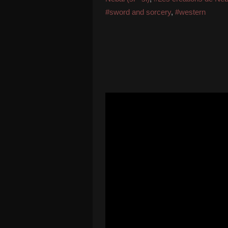
#sword and sorcery
,
#western