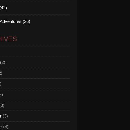
(42)
 Adventures (36)
IVES
(2)
2)
)
2)
(3)
r
(3)
er
(4)