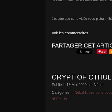
de l'album
The Place Where the Black St
J'espère que cette vidéo vous plaira ; n'
Voir les commentaires
PARTAGER CET ARTI
CRYPT OF CTHULH
Publié le
19 Mai 2020
par Nébal
Catégories :
#Nébal lit des bons bou
of Cthulhu