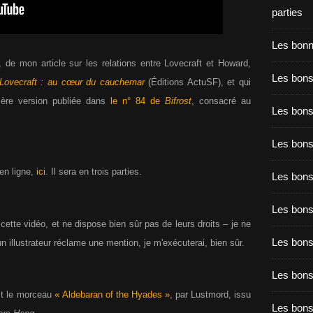
parties
Les bon
é, de mon article sur les relations entre Lovecraft et Howard,
Les bons
Lovecraft : au cœur du cauchemar
(Éditions ActuSF), et qui
ière version publiée dans
le n° 84 de
Bifrost
, consacré au
Les bons
Les bons
en ligne,
ici
. Il sera en trois parties.
Les bons
Les bon
cette vidéo, et ne dispose bien sûr pas de leurs droits – je ne
Les bon
 illustrateur réclame une mention, je m'exécuterai, bien sûr.
Les bons
st le morceau
« Aldebaran of the Hyades »
, par Lustmord, issu
Les bon