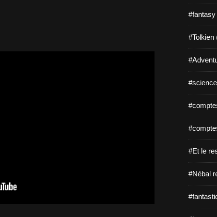
#fantasy
#Tolkien 
#Adventu
#science-
#comptes
#comptes
#Et le re
#Nébal r
#fantasti