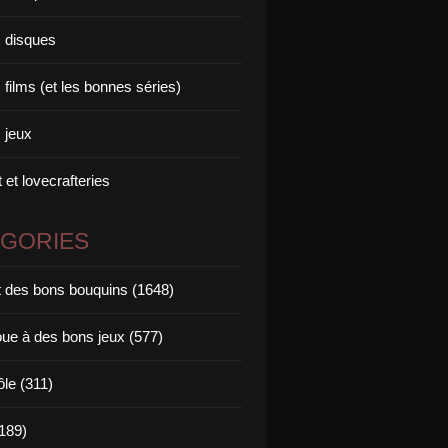
 disques
films (et les bonnes séries)
 jeux
 et lovecrafteries
ÉGORIES
it des bons bouquins (1648)
oue à des bons jeux (577)
ôle (311)
189)