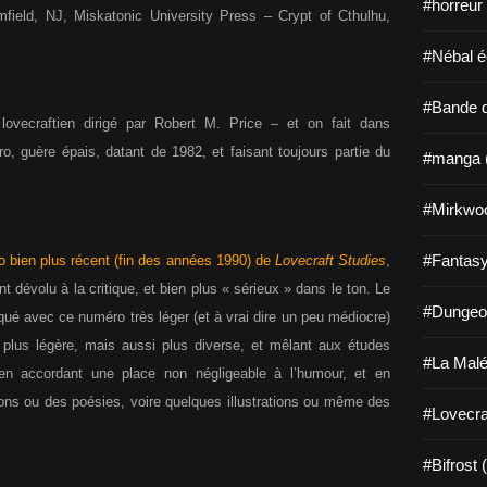
#horreur
mfield, NJ, Miskatonic University Press – Crypt of Cthulhu,
#Nébal é
#Bande d
 lovecraftien dirigé par Robert M. Price – et on fait dans
ro, guère épais, datant de 1982, et faisant toujours partie du
#manga 
#Mirkwo
#Fantasy
 bien plus récent (fin des années 1990) de
Lovecraft Studies
,
nt dévolu à la critique, et bien plus « sérieux » dans le ton. Le
#Dungeo
qué avec ce numéro très léger (et à vrai dire un peu médiocre)
 plus légère, mais aussi plus diverse, et mêlant aux études
#La Malé
 en accordant une place non négligeable à l’humour, et en
ons ou des poésies, voire quelques illustrations ou même des
#Lovecra
#Bifrost 