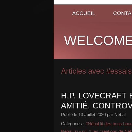
ACCUEIL
CONTA
WELCOME
Articles avec #essais
H.P. LOVECRAFT 
AMITIÉ, CONTRO
Publié le
13 Juillet 2020
par Nébal
Catégories :
#Nébal lit des bons bou
Nébal (si - si)
,
#Les créations de Néb