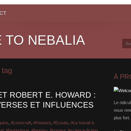
CT
 TO NEBALIA
 tag
À P
ET ROBERT E. HOWARD :
Le ridicu
VERSES ET INFLUENCES
nous rend
plus for
quins
,
#Lovecraft
,
#Howard
,
#Essais
,
#Le travail à
al
,
#fantastique
,
#fantasy
,
#horreur
,
#science-fiction
,