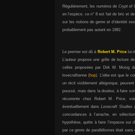
Régulièrement, les numéros de
Crypt of 
en l’espèce, ce n° 8 est fait de bric et 
sur les notions de genre et d’identité se
probablement pas autant en 1982.
Le premier est dû à
Robert M. Price
lui-
L’auteur propose une grille de lecture d
celles proposées par Dirk W. Mosig dan
lovecraftienne (
hop
). L’idée est que le 
un récit visiblement allégorique, peuven
poussé, mais dans la douleur, à faire so
récurrente chez Robert M. Price, v
éventuellement dans
Lovecraft Studies
a
concordances à l’arrache, en sélecti
hypothèse, quitte à faire l’impasse sur 
par ce genre de parallélismes était sans