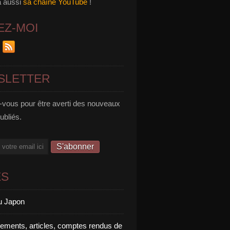
a aussi
sa chaîne YouTube
!
EZ-MOI
SLETTER
vous pour être averti des nouveaux
publiés.
ES
u Japon
rements, articles, comptes rendus de