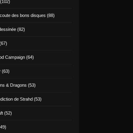
 (102)
coute des bons disques (88)
essinée (82)
(67)
od Campaign (64)
 (63)
ns & Dragons (53)
diction de Strahd (53)
ft (52)
(49)