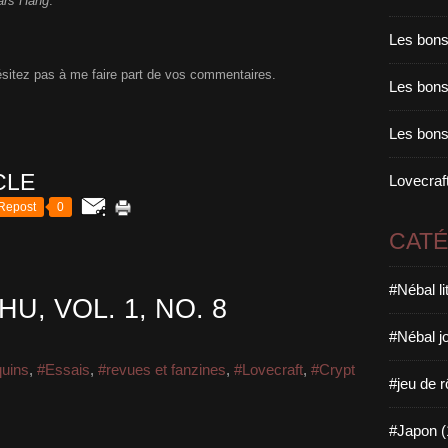
ars Hang
.
Les bons
hésitez pas à me faire part de vos commentaires.
Les bons 
Les bons
CLE
Lovecraft
Repost
0
CAT
#Nébal l
U, VOL. 1, NO. 8
#Nébal j
quins
,
#Essais
,
#revues et fanzines
,
#Lovecraft
,
#Crypt
#jeu de r
#Japon (