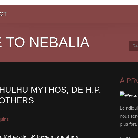
CT
 TO NEBALIA
À P
HULHU MYTHOS, DE H.P.
 OTHERS
Le ridicu
nous rend
quins
plus for