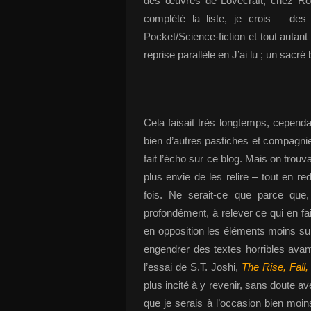
des œuvres de Lovecraft, chez Rob
complété la liste, je crois – des 
Pocket/Science-fiction et tout autant 
reprise parallèle en J’ai lu ; un sacré
Cela faisait très longtemps, cependan
bien d’autres pastiches et compagnie
fait l’écho sur ce blog. Mais on trouv
plus envie de les relire – tout en r
fois. Ne serait-ce que parce que, 
profondément, à relever ce qui en fai
en opposition les éléments moins sub
engendrer des textes horribles ava
l’essai de S.T. Joshi,
The Rise, Fall
plus incité à y revenir, sans doute a
que je serais à l’occasion bien moi