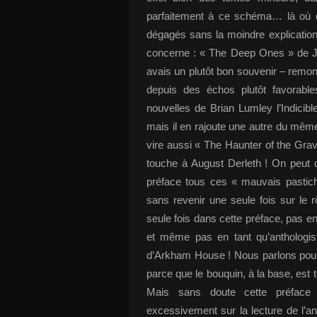
parfaitement à ce schéma… là où d’
dégagés sans la moindre explication 
concerne : « The Deep Ones » de Ja
avais un plutôt bon souvenir – remo
depuis des échos plutôt favorables
nouvelles de Brian Lumley l’Indici
mais il en rajoute une autre du même
vire aussi « The Haunter of the Gr
touche à August Derleth ! On peut d
préface tous ces « mauvais pastich
sans revenir une seule fois sur le r
seule fois dans cette préface, pas e
et même pas en tant qu’anthologist
d’Arkham House ! Nous parlons pou
parce que le bouquin, à la base, es
Mais sans doute cette préface q
excessivement sur la lecture de l’an