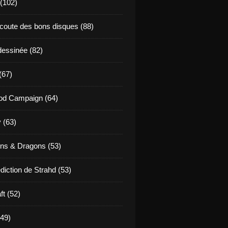
 (102)
coute des bons disques (88)
essinée (82)
(67)
od Campaign (64)
 (63)
ns & Dragons (53)
diction de Strahd (53)
ft (52)
(49)