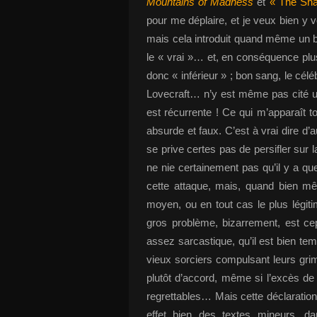
Mountains of Madness
et
« The Sha
pour me déplaire, et je veux bien y 
mais cela introduit quand même un b
le « vrai »… et, en conséquence pl
donc « inférieur » ; bon sang, le cél
Lovecraft… n’y est même pas cité u
est récurrente ! Ce qui m’apparaît
absurde et faux. C’est à vrai dire 
se prive certes pas de persifler sur 
ne nie certainement pas qu’il y a q
cette attaque, mais, quand bien mêm
moyen, ou en tout cas le plus légiti
gros problème, bizarrement, est ce
assez sarcastique, qu’il est bien t
vieux sorciers compulsant leurs grim
plutôt d’accord, même si l’excès de
regrettables… Mais cette déclaration d’
effet bien des textes mineurs, da