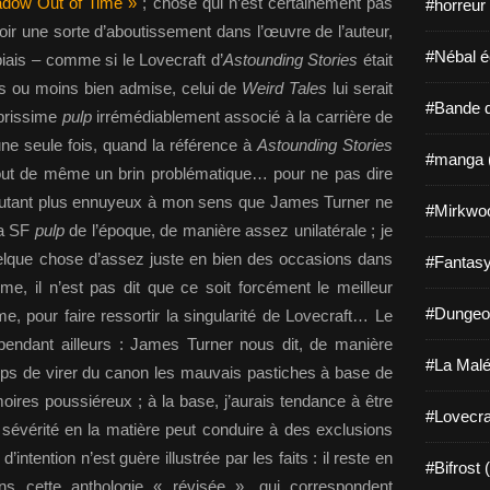
dow Out of Time »
; chose qui n’est certainement pas
#horreur
voir une sorte d’aboutissement dans l’œuvre de l’auteur,
#Nébal é
iais – comme si le Lovecraft d’
Astounding Stories
était
us ou moins bien admise, celui de
Weird Tales
lui serait
#Bande d
ébrissime
pulp
irrémédiablement associé à la carrière de
ne seule fois, quand la référence à
Astounding Stories
#manga 
 tout de même un brin problématique… pour ne pas dire
d’autant plus ennuyeux à mon sens que James Turner ne
#Mirkwo
la SF
pulp
de l’époque, de manière assez unilatérale ; je
uelque chose d’assez juste en bien des occasions dans
#Fantasy
e, il n’est pas dit que ce soit forcément le meilleur
#Dungeo
me, pour faire ressortir la singularité de Lovecraft… Le
pendant ailleurs : James Turner nous dit, de manière
#La Malé
emps de virer du canon les mauvais pastiches à base de
oires poussiéreux ; à la base, j’aurais tendance à être
#Lovecra
 sévérité en la matière peut conduire à des exclusions
intention n’est guère illustrée par les faits : il reste en
#Bifrost 
ns cette anthologie « révisée », qui correspondent