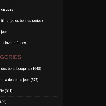
 disques
films (et les bonnes séries)
 jeux
 et lovecrafteries
ÉGORIES
it des bons bouquins (1648)
oue à des bons jeux (577)
ôle (311)
189)