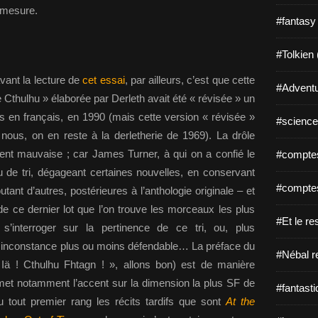
 mesure.
#fantasy
#Tolkien 
vant la lecture de
cet essai
, par ailleurs, c’est que cette
#Adventu
e Cthulhu » élaborée par Derleth avait été « révisée » un
 en français, en 1990 (mais cette version « révisée »
#science-
 nous, on en reste à la derletherie de 1969). La drôle
ent mauvaise ; car James Turner, à qui on a confié le
#comptes
eu de tri, dégageant certaines nouvelles, en conservant
#comptes
utant d’autres, postérieures à l’anthologie originale – et
e ce dernier lot que l’on trouve les morceaux les plus
#Et le re
s’interroger sur la pertinence de ce tri, ou, plus
e inconstance plus ou moins défendable… La préface du
#Nébal r
 ! Iä ! Cthulhu Fhtagn ! », allons bon) est de manière
 met notamment l’accent sur la dimension la plus SF de
#fantasti
u tout premier rang les récits tardifs que sont
At the