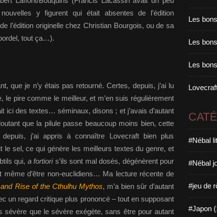
ert Laffont/Bouquins (Francis Lacassin avait un peu
nouvelles y figurent qui était absentes de l’édition
Les bons
de l’édition originelle chez Christian Bourgois, ou de sa
 bordel, tout ça…).
Les bons 
Les bons
t, que je n’y étais pas retourné. Certes, depuis, j’ai lu
Lovecraft
, le pire comme le meilleur, et m’en suis régulièrement
ait ici des textes… séminaux, disons ; et j’avais d’autant
CAT
edoutant que la pilule passe beaucoup moins bien, cette
depuis, j’ai appris à connaître Lovecraft bien plus
#Nébal l
t le sel, ce qui génère les meilleurs textes du genre, et
tils qui,
a fortiori
s’ils sont mal dosés, dégénèrent pour
#Nébal j
nt même d’être non-euclidiens… Ma lecture récente de
#jeu de r
, and Rise of the Cthulhu Mythos
, m’a bien sûr d’autant
vec un regard critique plus prononcé – tout en supposant
#Japon (
ns sévère que le sévère exégète, sans être pour autant