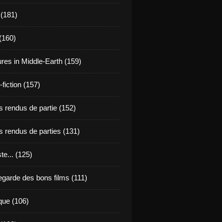
 (181)
(160)
res in Middle-Earth (159)
fiction (157)
 rendus de partie (152)
 rendus de parties (131)
ste... (125)
egarde des bons films (111)
que (106)