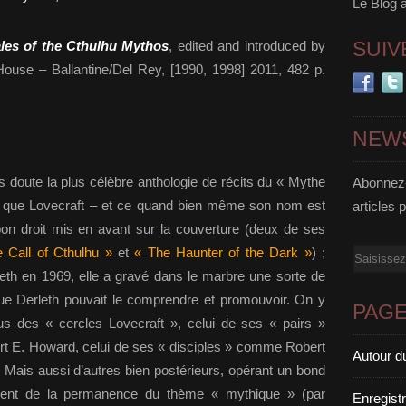
Le Blog 
SUIV
les of the Cthulhu Mythos
, edited and introduced by
use – Ballantine/Del Rey, [1990, 1998] 2011, 482 p.
NEW
 doute la plus célèbre anthologie de récits du « Mythe
Abonnez-
s que Lovecraft – et ce quand bien même son nom est
articles 
on droit mis en avant sur la couverture (deux de ses
 Call of Cthulhu »
et
« The Haunter of the Dark »
) ;
Email
leth en 1969, elle a gravé dans le marbre une sorte de
 que Derleth pouvait le comprendre et promouvoir. On y
PAG
sus des « cercles Lovecraft », celui de ses « pairs »
 E. Howard, celui de ses « disciples » comme Robert
Autour d
Mais aussi d’autres bien postérieurs, opérant un bond
ent de la permanence du thème « mythique » (par
Enregist