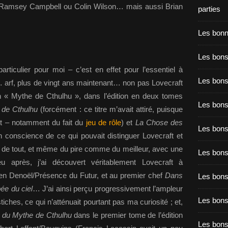
 Ramsey Campbell ou Colin Wilson… mais aussi Brian
parties
Les bon
Les bons
particulier pour moi – c’est en effet pour l’essentiel à
Les bons
 a… arf, plus de vingt ans maintenant… non pas Lovecraft
 « Mythe de Cthulhu », dans l’édition en deux tomes
Les bons
 de Cthulhu
(forcément : ce titre m’avait attiré, puisque
out – notamment du fait du
jeu de rôle
) et
La Chose des
Les bons
n conscience de ce qui pouvait distinguer Lovecraft et
e de tout, et même du pire comme du meilleur, avec une
Les bon
 après, j’ai découvert véritablement Lovecraft à
 en Denoël/Présence du Futur, et au premier chef
Dans
Les bon
ée du ciel
… J’ai ainsi perçu progressivement l’ampleur
Les bons
stiches, ce qui n’atténuait pourtant pas ma curiosité ; et,
 du Mythe de Cthulhu
dans le premier tome de l’édition
Les bon