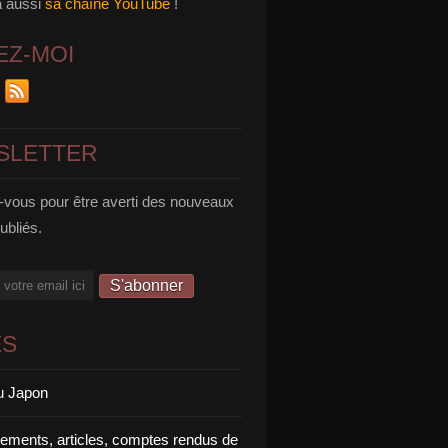
a aussi
sa chaîne YouTube
!
EZ-MOI
SLETTER
vous pour être averti des nouveaux
publiés.
ES
u Japon
rements, articles, comptes rendus de