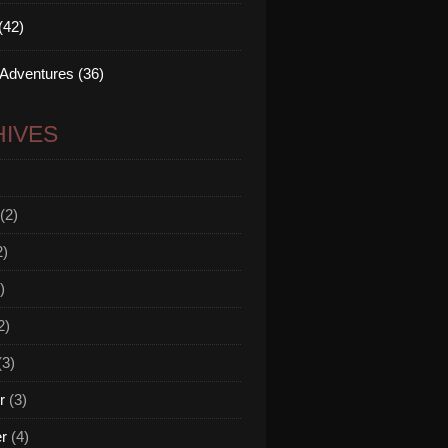
(42)
 Adventures (36)
IVES
(2)
2)
)
2)
(3)
r
(3)
er
(4)