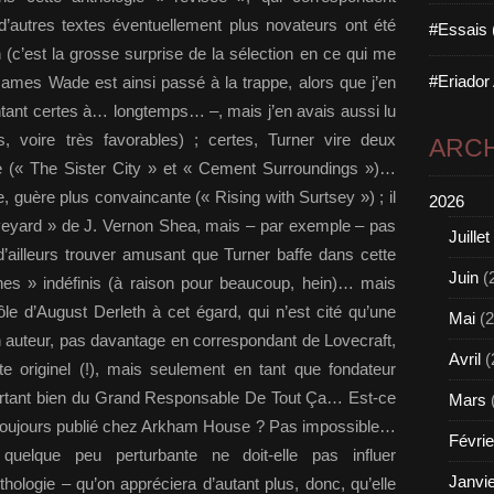
autres textes éventuellement plus novateurs ont été
#Essais 
(c’est la grosse surprise de la sélection en ce qui me
#Eriador
mes Wade est ainsi passé à la trappe, alors que j’en
ntant certes à… longtemps… –, mais j’en avais aussi lu
, voire très favorables) ; certes, Turner vire deux
ARCH
ble (« The Sister City » et « Cement Surroundings »)…
, guère plus convaincante (« Rising with Surtsey ») ; il
2026
aveyard » de J. Vernon Shea, mais – par exemple – pas
Juillet
’ailleurs trouver amusant que Turner baffe dans cette
Juin
(
es » indéfinis (à raison pour beaucoup, hein)… mais
ôle d’August Derleth à cet égard, qui n’est cité qu’une
Mai
(2
n auteur, pas davantage en correspondant de Lovecraft,
Avril
(
e originel (!), mais seulement en tant que fondateur
rtant bien du Grand Responsable De Tout Ça… Est-ce
Mars
t toujours publié chez Arkham House ? Pas impossible…
Févrie
uelque peu perturbante ne doit-elle pas influer
Janvi
thologie – qu’on appréciera d’autant plus, donc, qu’elle